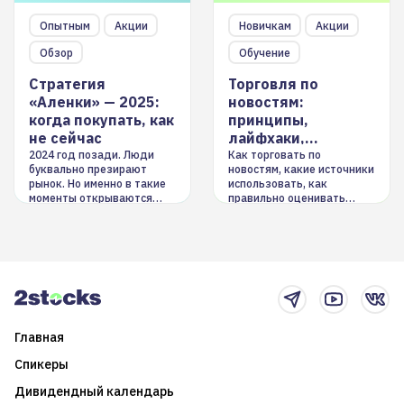
Опытным
Акции
Новичкам
Акции
Обзор
Обучение
Стратегия
Торговля по
«Аленки» — 2025:
новостям:
когда покупать, как
принципы,
не сейчас
лайфхаки,
инструменты
2024 год позади. Люди
Как торговать по
буквально презирают
новостям, какие источники
рынок. Но именно в такие
использовать, как
моменты открываются
правильно оценивать
долгосрочные
информацию. Также автор
возможности. Обсудим
покажет краткосрочные и
итоги года и стратегию на
среднесрочные
2025-й
торговые стратегии на
новостном потоке
Главная
Спикеры
Дивидендный календарь