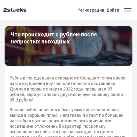
Перейти
к
Регистрация
Войти
Меню
Ос
основному
содержанию
учётной
на
записи
Что происходит с рублем после
непростых выходных
пользователя
Рубль в понедельник открылся с большим гэпом вверх
из-за ухудшения внутриполитической обстановки.
Доллар впервые с марта 2022 года превышал 87
рублей, евро установил двухмесячную вершину около
95,3 рублей.
Вскоре рубль перешел к быстрому восстановлению,
выйдя в хороший плюс. Негативный старт по большей
части был вызван психологическими причинами,
носившими отложенный характер, поскольку
вызвавшие их события еще на выходных в целом