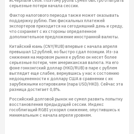
исчерпали себя. Поэтому рубль сумел быстро отыграть
серьезные потери начала сессии.
Фактор налогового периода также может оказывать
поддержку рублю. Пик фискальных платежей
экспортеров приходится на сегодняшний день и среду,
что сохраняет с их стороны определенное
дополнительное предложение иностранной валюты.
Китайский юань (CNY/RUB) впервые с начала апреля
превышал 12 рублей, но быстро сдал позиции. Из-за
снижения на мировом рынке к рублю он несет более
серьезные потери, чем американская валюта. На его
фоне гонконгский доллар (HKD/RUB) в паре с рублем
выглядит еще слабее, вернувшись у нас к состоянию
недооцененности к доллару США в сравнении с их
зарубежными котировками (пара USD/HKD). Сейчас эта
разница достигает 0,8%.
Российский долговой рынок не сумел развить попытку
восстановления предыдущей сессии. Индекс
гособлигаций RGBI ускорил снижение, опустившись к
минимальным с начала апреля уровням.