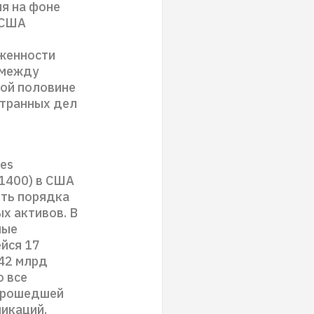
я на фоне
 США
яженности
 между
рой половине
странных дел
ies
1400) в США
ить порядка
х активов. В
ные
йся 17
242 млрд
о все
 прошедшей
икаций.