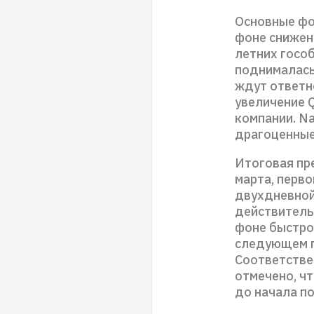
Основные фо
фоне снижени
летних госо
поднималась
ждут ответн
увеличение 
компании. N
драгоценные
Итоговая пр
марта, перв
двухдневной
действитель
фоне быстро
следующем г
Соответстве
отмечено, ч
до начала п