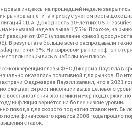
ндовые индексы на прошедшей неделе закрылись в
я рынков аппетита к риску с учетом роста доходн
блигаций США. Доходность 10-летних US Treasuries
 на минувшей неделе выше 1,75%. Похоже, на рынк
ой реакции от ФРС (управление кривой доходносте
QE). В результате больше всего распродавали техн
asdaq потерял 3%. На сырьевом рынке нефть потеря
 металлы закрылись в небольшом плюсе.
есс-конференция главы ФРС Джерома Пауэлла в сре
оначально оказалась позитивной для рынков. По ит
 встречи Федрезерва Пауэлл заявил, что в 2021 го
но ожидается рост инфляции выше целевого уровн
го восстановления экономики и мер поддержки, но
оду инфляция вернётся на более низкие уровни.
нно повода для скорого поднятия ставок нет. Был
то после финансового кризиса 2008 года прошло по
овышения ставок.