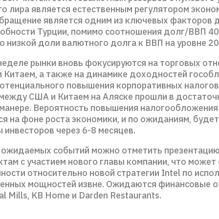
то лира является естественным регулятором эконом
бращение является одним из ключевых факторов 
обности Турции, помимо соотношения долг/ВВП 4
о низкой доли валютного долга к ВВП на уровне 2
неделе рынки вновь фокусируются на торговых от
 Китаем, а также на динамике доходностей гособл
отенциального повышения корпоративных налогов
между США и Китаем на Аляске прошли в достаточ
 манере. Вероятность повышения налогообложения
ся на фоне роста экономики, и по ожиданиям, буде
 инвесторов через 6-8 месяцев.
 ожидаемых событий можно отметить презентацию 
там с участием нового главы компании, что может 
ности относительно новой стратегии Intel по испо
енных мощностей извне. Ожидаются финансовые о
l Mills, KB Home и Darden Restaurants.