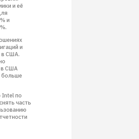
ики и её
для
0% и
0%.
ношениях
игаций и
 в США.
но
 в США
т больше
Intel по
снять часть
льзованию
тчетности