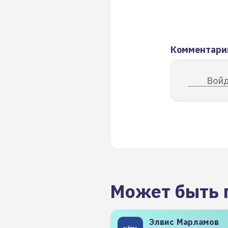
Комментари
Войд
Может быть 
Элвис
Марламов