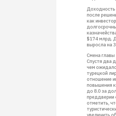
Доходность 
после решен
как инвесто
долгосрочны
казначейств
$174 млрд. 
выросла на 3
Смена главы 
Спустя два 
чем ожидало
турецкой ли
отношение и
повышения к
до 8.0 за д
преддверии 
отметить, чт
туристически
увеличить о