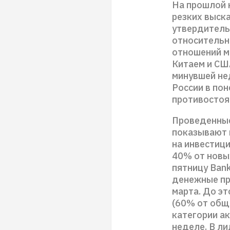
На прошлой 
резких выск
утвердитель
относительн
отношений м
Китаем и СШ
минувшей не
России в по
противостоя
Проведенные 
показывают 
на инвестиц
40% от новы
пятницу Ban
денежные пр
марта. До э
(60% от обще
категории а
неделе. В л