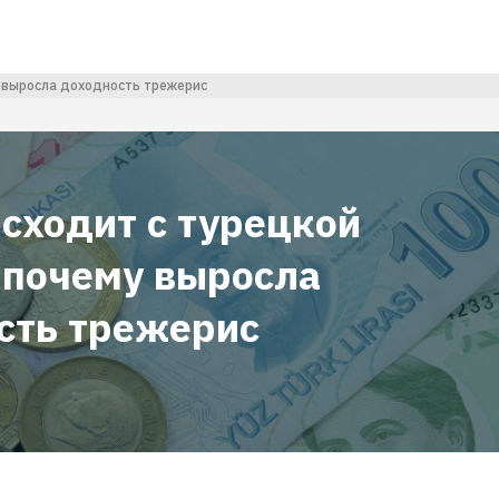
у выросла доходность трежерис
сходит с турецкой
и почему выросла
сть трежерис