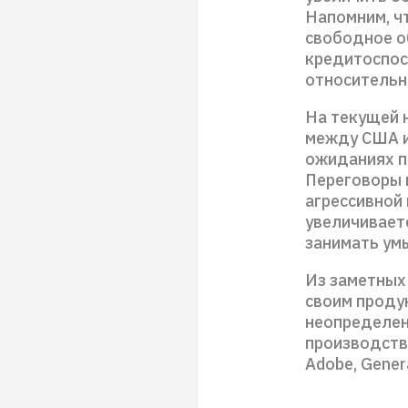
Напомним, ч
свободное о
кредитоспос
относительн
На текущей 
между США и
ожиданиях п
Переговоры 
агрессивной
увеличивает
занимать умы
Из заметных
своим продук
неопределен
производств
Adobe, Genera