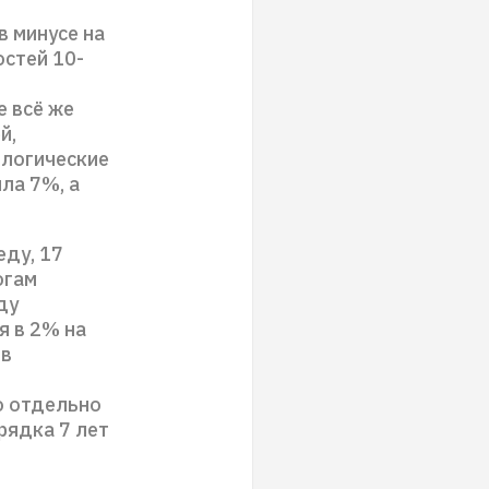
 минусе на
остей 10-
е всё же
й,
ологические
ла 7%, а
ду, 17
огам
ду
я в 2% на
 в
о отдельно
рядка 7 лет