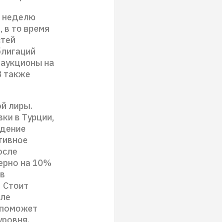
а неделю
 в то время
стей
блигаций
 аукционы на
B также
й лиры.
ки в Турции,
адение
тивное
осле
ерно на 10%
 в
. Стоит
сле
и поможет
уровня.