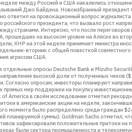
неделе между Россией и США накалились отношени
азываний Джо Байдена. Новоизбранный президент
но ответил на провокационный вопрос журналиста
о российского президента, что вызвало рост напр
ежду странами. Интересно, что после переговоров
А, прошедших на высоком уровне на Аляске во вто
дели, КНР на этой неделе принимает министра ино
недельник-вторник с общей повесткой совместного
ния агрессии США.
отдельные опросы Deutsche Bank и Mizuho Securit
направление высокой доли от полученных чеков ($
ии. Согласно опросам, инвесторы планируют направ
х прямых мер поддержки на покупку инвестиционны
k of America в своём исследовании отметил рекорд
итоки в американские акции на неделе, закончивше
того момента было распределено среди граждан $
й планируемой суммы). Goldman Sachs отметил, чт
ктивов зафиксировали положительные притоки на
идерах были сектора промышленности и телекоммун