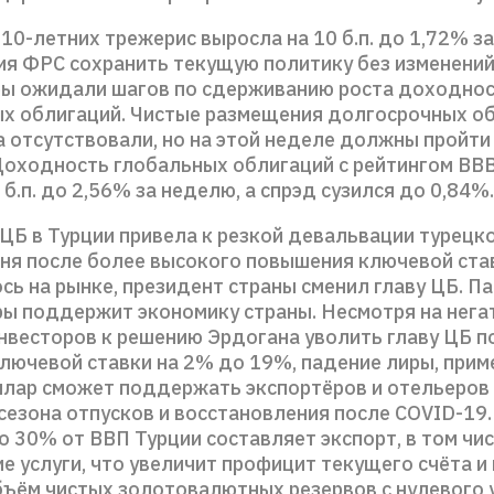
10-летних трежерис выросла на 10 б.п. до 1,72% з
ия ФРС сохранить текущую политику без изменений,
ры ожидали шагов по сдерживанию роста доходно
х облигаций. Чистые размещения долгосрочных о
а отсутствовали, но на этой неделе должны пройти
Доходность глобальных облигаций с рейтингом BB
 б.п. до 2,56% за неделю, а спрэд сузился до 0,84%.
ЦБ в Турции привела к резкой девальвации турецко
дня после более высокого повышения ключевой став
сь на рынке, президент страны сменил главу ЦБ. П
ры поддержит экономику страны. Несмотря на нега
нвесторов к решению Эрдогана уволить главу ЦБ п
лючевой ставки на 2% до 19%, падение лиры, прим
оллар сможет поддержать экспортёров и отельеров
сезона отпусков и восстановления после COVID-19
о 30% от ВВП Турции составляет экспорт, в том чи
е услуги, что увеличит профицит текущего счёта 
бъём чистых золотовалютных резервов c нулевого 