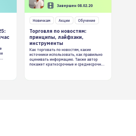
Завершен 08.02.20
Новичкам
Акции
Обучение
25:
Торговля по новостям:
йчас
принципы, лайфхаки,
инструменты
е
Как торговать по новостям, какие
ые
источники использовать, как правильно
оценивать информацию. Также автор
покажет краткосрочные и среднесрочные
торговые стратегии на новостном потоке