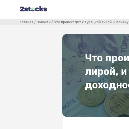
Перейти
к
основному
содержанию
Строка навигации
Главная
Новости
Что происходит с турецкой лирой, и почем
Что прои
лирой, 
доходно