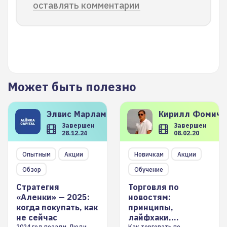
оставлять комментарии
Может быть полезно
Элвис
Марламов
Кирилл
Фомиче
Завершен
Завершен
28.12.24
08.02.20
Опытным
Акции
Новичкам
Акции
Обзор
Обучение
Стратегия
Торговля по
«Аленки» — 2025:
новостям:
когда покупать, как
принципы,
не сейчас
лайфхаки,
2024 год позади. Люди
Как торговать по