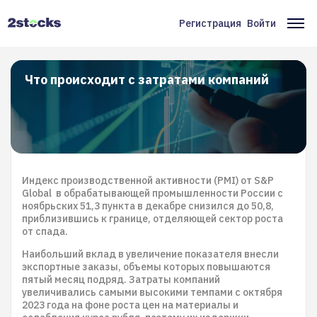
Перейти
к
Регистрация
Войти
Меню
Ос
основному
содержанию
учётной
на
записи
Что происходит с затратами компаний
пользователя
Индекс производственной активности (PMI) от S&P
Global в обрабатывающей промышленности России с
ноябрьских 51,3 пункта в декабре снизился до 50,8,
приблизившись к границе, отделяющей сектор роста
от спада.
Наибольший вклад в увеличение показателя внесли
экспортные заказы, объемы которых повышаются
пятый месяц подряд. Затраты компаний
увеличивались самыми высокими темпами с октября
2023 года на фоне роста цен на материалы и