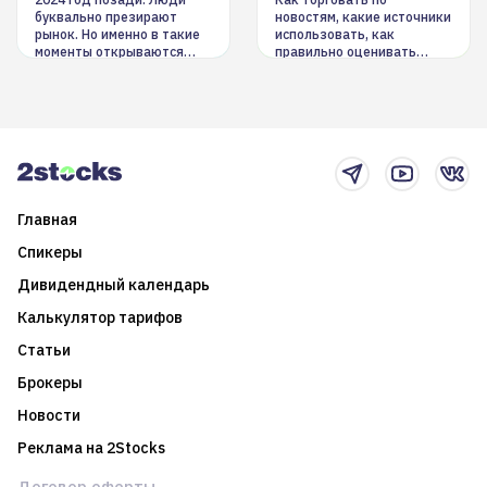
инструменты
буквально презирают
новостям, какие источники
рынок. Но именно в такие
использовать, как
моменты открываются
правильно оценивать
долгосрочные
информацию. Также автор
возможности. Обсудим
покажет краткосрочные и
итоги года и стратегию на
среднесрочные
2025-й
торговые стратегии на
новостном потоке
Главная
Спикеры
Дивидендный календарь
Калькулятор тарифов
Статьи
Брокеры
Новости
Реклама на 2Stocks
Договор оферты