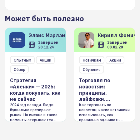
Может быть полезно
Элвис
Марламов
Кирилл
Фомиче
Завершен
Завершен
28.12.24
08.02.20
Опытным
Акции
Новичкам
Акции
Обзор
Обучение
Стратегия
Торговля по
«Аленки» — 2025:
новостям:
когда покупать, как
принципы,
не сейчас
лайфхаки,
инструменты
2024 год позади. Люди
Как торговать по
буквально презирают
новостям, какие источники
рынок. Но именно в такие
использовать, как
моменты открываются
правильно оценивать
долгосрочные
информацию. Также автор
возможности. Обсудим
покажет краткосрочные и
итоги года и стратегию на
среднесрочные
2025-й
торговые стратегии на