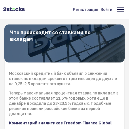
Перейти
к
Регистрация
Войти
Меню
Ос
основному
содержанию
учётной
на
записи
Что происходит со ставками по
вкладам
пользователя
Московский кредитный банк объявил о снижении
ставок по вкладам сроком от трех месяцев до двух лет
на 0,25-2,5 процентного пункта.
Теперь максимальная процентная ставка по вкладам в
этом банке составляет 21,5% годовых, хотя еще в
декабре доходила до 23-23,5% годовых. Подобные
решения приняли российские банки из первой
двадцатки.
Комментарий аналитиков Freedom Finance Global