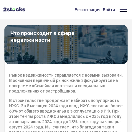
Перейти
к
Регистрация
Войти
Меню
Ос
основному
содержанию
учётной
на
записи
Что происходит в сфере
недвижимости
пользователя
Рынок недвижимости справляется с новыми вызовами.
В основном первичный рынок жилья фокусируется на
программе «Семейная ипотека» и специальных
предложениях от застройщиков.
В строительстве продолжает набирать популярность
ИЖС. За 8 месяцев 2024 года ввод ИЖС составил более
60% от общего ввода жилья в эксплуатацию в РФ. При
этом темпы роста ИЖС замедлились с +23% год к году
за январь-июль 2024 года до 18% год к году за январь-
август 2024 года. Мы считаем, что благодаря таким