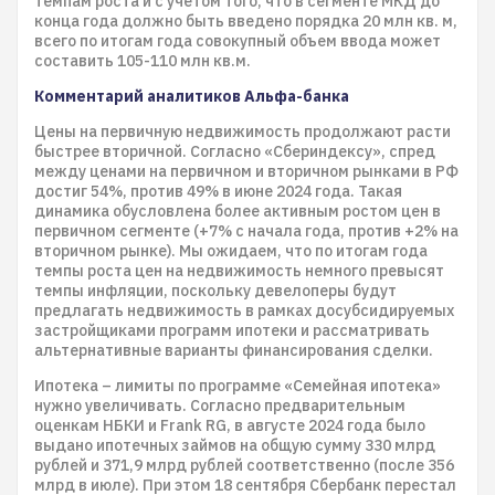
темпам роста и с учетом того, что в сегменте МКД до
конца года должно быть введено порядка 20 млн кв. м,
всего по итогам года совокупный объем ввода может
составить 105-110 млн кв.м.
Комментарий аналитиков Альфа-банка
Цены на первичную недвижимость продолжают расти
быстрее вторичной. Согласно «Сбериндексу», спред
между ценами на первичном и вторичном рынками в РФ
достиг 54%, против 49% в июне 2024 года. Такая
динамика обусловлена более активным ростом цен в
первичном сегменте (+7% с начала года, против +2% на
вторичном рынке). Мы ожидаем, что по итогам года
темпы роста цен на недвижимость немного превысят
темпы инфляции, поскольку девелоперы будут
предлагать недвижимость в рамках досубсидируемых
застройщиками программ ипотеки и рассматривать
альтернативные варианты финансирования сделки.
Ипотека – лимиты по программе «Семейная ипотека»
нужно увеличивать. Согласно предварительным
оценкам НБКИ и Frank RG, в августе 2024 года было
выдано ипотечных займов на общую сумму 330 млрд
рублей и 371,9 млрд рублей соответственно (после 356
млрд в июле). При этом 18 сентября Сбербанк перестал