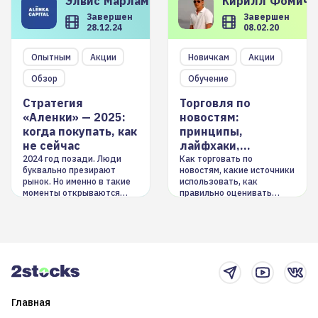
Элвис
Марламов
Кирилл
Фомиче
Завершен
Завершен
28.12.24
08.02.20
Опытным
Акции
Новичкам
Акции
Обзор
Обучение
Стратегия
Торговля по
«Аленки» — 2025:
новостям:
когда покупать, как
принципы,
не сейчас
лайфхаки,
инструменты
2024 год позади. Люди
Как торговать по
буквально презирают
новостям, какие источники
рынок. Но именно в такие
использовать, как
моменты открываются
правильно оценивать
долгосрочные
информацию. Также автор
возможности. Обсудим
покажет краткосрочные и
итоги года и стратегию на
среднесрочные
2025-й
торговые стратегии на
новостном потоке
Главная