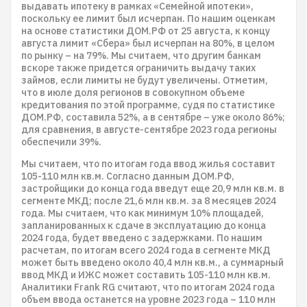
выдавать ипотеку в рамках «Семейной ипотеки»,
поскольку ее лимит был исчерпан. По нашим оценкам
на основе статистики ДОМ.РФ от 25 августа, к концу
августа лимит «Сбера» был исчерпан на 80%, в целом
по рынку – на 79%. Мы считаем, что другим банкам
вскоре также придется ограничить выдачу таких
займов, если лимиты не будут увеличены. Отметим,
что в июле доля регионов в совокупном объеме
кредитования по этой программе, судя по статистике
ДОМ.РФ, составила 52%, а в сентябре – уже около 86%;
для сравнения, в августе-сентябре 2023 года регионы
обеспечили 39%.
Мы считаем, что по итогам года ввод жилья составит
105-110 млн кв.м. Согласно данным ДОМ.РФ,
застройщики до конца года введут еще 20,9 млн кв.м. в
сегменте МКД; после 21,6 млн кв.м. за 8 месяцев 2024
года. Мы считаем, что как минимум 10% площадей,
запланированных к сдаче в эксплуатацию до конца
2024 года, будет введено с задержками. По нашим
расчетам, по итогам всего 2024 года в сегменте МКД
может быть введено около 40,4 млн кв.м., а суммарный
ввод МКД и ИЖС может составить 105-110 млн кв.м.
Аналитики Frank RG считают, что по итогам 2024 года
объем ввода останется на уровне 2023 года – 110 млн