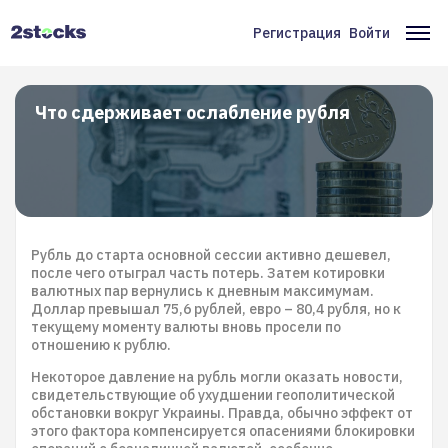
Перейти
к
Регистрация
Войти
Меню
Ос
основному
содержанию
учётной
на
записи
Что сдерживает ослабление рубля
пользователя
Рубль до старта основной сессии активно дешевел,
после чего отыграл часть потерь. Затем котировки
валютных пар вернулись к дневным максимумам.
Доллар превышал 75,6 рублей, евро – 80,4 рубля, но к
текущему моменту валюты вновь просели по
отношению к рублю.
Некоторое давление на рубль могли оказать новости,
свидетельствующие об ухудшении геополитической
обстановки вокруг Украины. Правда, обычно эффект от
этого фактора компенсируется опасениями блокировки