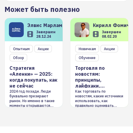
Может быть полезно
Элвис
Марламов
Кирилл
Фомиче
Завершен
Завершен
28.12.24
08.02.20
Опытным
Акции
Новичкам
Акции
Обзор
Обучение
Стратегия
Торговля по
«Аленки» — 2025:
новостям:
когда покупать, как
принципы,
не сейчас
лайфхаки,
инструменты
2024 год позади. Люди
Как торговать по
буквально презирают
новостям, какие источники
рынок. Но именно в такие
использовать, как
моменты открываются
правильно оценивать
долгосрочные
информацию. Также автор
возможности. Обсудим
покажет краткосрочные и
итоги года и стратегию на
среднесрочные
2025-й
торговые стратегии на
новостном потоке