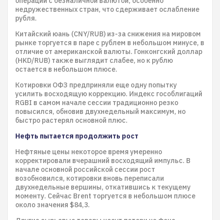
операций с безналичной валютой, особенно
недружественных стран, что сдерживает ослабление
рубля.
Китайский юань (CNY/RUB) из-за снижения на мировом
рынке торгуется в паре с рублем в небольшом минусе, в
отличие от американской валюты. Гонконгский доллар
(HKD/RUB) также выглядит слабее, но к рублю
остается в небольшом плюсе.
Котировки ОФЗ предприняли еще одну попытку
усилить восходящую коррекцию. Индекс гособлигаций
RGBI в самом начале сессии традиционно резко
повысился, обновив двухнедельный максимум, но
быстро растерял основной плюс.
Нефть пытается продолжить рост
Нефтяные цены некоторое время умеренно
корректировали вчерашний восходящий импульс. В
начале основной российской сессии рост
возобновился, котировки вновь переписали
двухнедельные вершины, откатившись к текущему
моменту. Сейчас Brent торгуется в небольшом плюсе
около значения $84,3.