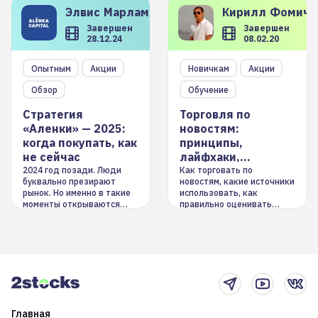
Элвис
Марламов
Кирилл
Фомиче
Завершен
Завершен
28.12.24
08.02.20
Опытным
Акции
Новичкам
Акции
Обзор
Обучение
Стратегия
Торговля по
«Аленки» — 2025:
новостям:
когда покупать, как
принципы,
не сейчас
лайфхаки,
инструменты
2024 год позади. Люди
Как торговать по
буквально презирают
новостям, какие источники
рынок. Но именно в такие
использовать, как
моменты открываются
правильно оценивать
долгосрочные
информацию. Также автор
возможности. Обсудим
покажет краткосрочные и
итоги года и стратегию на
среднесрочные
2025-й
торговые стратегии на
новостном потоке
Главная