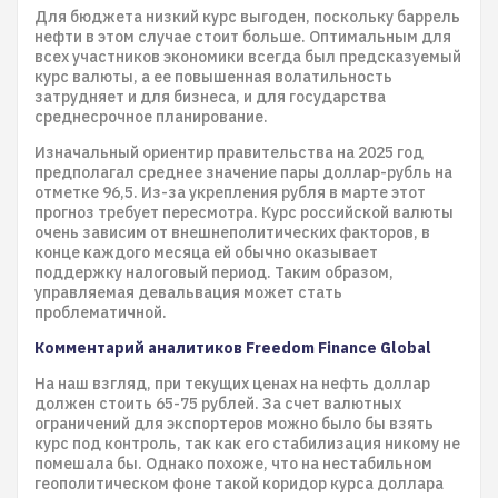
Для бюджета низкий курс выгоден, поскольку баррель
нефти в этом случае стоит больше. Оптимальным для
всех участников экономики всегда был предсказуемый
курс валюты, а ее повышенная волатильность
затрудняет и для бизнеса, и для государства
среднесрочное планирование.
Изначальный ориентир правительства на 2025 год
предполагал среднее значение пары доллар-рубль на
отметке 96,5. Из-за укрепления рубля в марте этот
прогноз требует пересмотра. Курс российской валюты
очень зависим от внешнеполитических факторов, в
конце каждого месяца ей обычно оказывает
поддержку налоговый период. Таким образом,
управляемая девальвация может стать
проблематичной.
Комментарий аналитиков Freedom Finance Global
На наш взгляд, при текущих ценах на нефть доллар
должен стоить 65-75 рублей. За счет валютных
ограничений для экспортеров можно было бы взять
курс под контроль, так как его стабилизация никому не
помешала бы. Однако похоже, что на нестабильном
геополитическом фоне такой коридор курса доллара