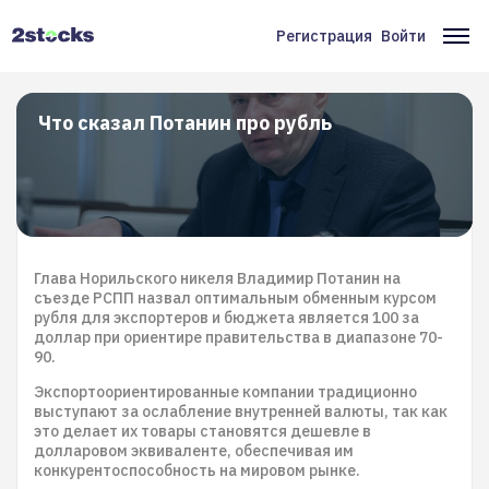
Перейти
к
Регистрация
Войти
Меню
Ос
основному
содержанию
учётной
на
записи
Что сказал Потанин про рубль
пользователя
Глава Норильского никеля Владимир Потанин на
съезде РСПП назвал оптимальным обменным курсом
рубля для экспортеров и бюджета является 100 за
доллар при ориентире правительства в диапазоне 70-
90.
Экспортоориентированные компании традиционно
выступают за ослабление внутренней валюты, так как
это делает их товары становятся дешевле в
долларовом эквиваленте, обеспечивая им
конкурентоспособность на мировом рынке.