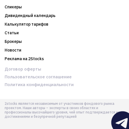
Спикеры
Дивидендный календарь
Калькулятор тарифов
Статьи
Брокеры
Новости
Реклама на 2Stocks
Договор оферты
Пользовательское соглашение
Политика конфиденциальности
2stocks является независимым от участников фондового рынка
проектом. Наши авторы – эксперты в своих областях и
профессионалы высочайшего уровня, чей опыт подтверждается их
достижениями и безупречной репутацией