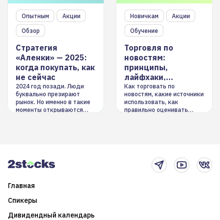
Опытным
Акции
Новичкам
Акции
Обзор
Обучение
Стратегия
Торговля по
«Аленки» — 2025:
новостям:
когда покупать, как
принципы,
не сейчас
лайфхаки,
инструменты
2024 год позади. Люди
Как торговать по
буквально презирают
новостям, какие источники
рынок. Но именно в такие
использовать, как
моменты открываются
правильно оценивать
долгосрочные
информацию. Также автор
возможности. Обсудим
покажет краткосрочные и
итоги года и стратегию на
среднесрочные
2025-й
торговые стратегии на
новостном потоке
Главная
Спикеры
Дивидендный календарь