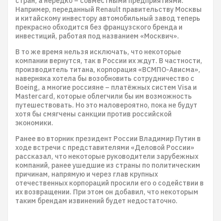
стран, а нередко – совместными предприятиями.
Например, переданный Renault правительству Москвы
и китайскому инвестору автомобильный завод теперь
прекрасно обходится без французского бренда и
инвестиций, работая под названием «Москвич».
В то же время нельзя исключать, что некоторые
компании вернутся, так в России их ждут. В частности,
производитель титана, корпорация «ВСМПО-Ависма»,
наверняка хотела бы возобновить сотрудничество с
Boeing, а многие россияне – платёжных систем Visa и
Mastercard, которые облегчили бы им возможность
путешествовать. Но это маловероятно, пока не будут
хотя бы смягчены санкции против российской
экономики.
Ранее во вторник президент России Владимир Путин в
ходе встречи с представителями «Деловой России»
рассказал, что некоторые руководители зарубежных
компаний, ранее ушедшие из страны по политическим
причинам, напрямую и через глав крупных
отечественных корпораций просили его о содействии в
их возвращении. При этом он добавил, что некоторым
таким брендам извинений будет недостаточно.