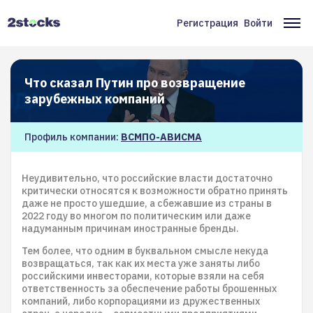
Перейти
к
Регистрация
Войти
Меню
Ос
основному
содержанию
учётной
на
записи
Что сказал Путин про возвращение
пользователя
зарубежных компаний
Профиль компании:
ВСМПО-АВИСМА
Неудивительно, что российские власти достаточно
критически относятся к возможности обратно принять
даже не просто ушедшие, а сбежавшие из страны в
2022 году во многом по политическим или даже
надуманным причинам иностранные бренды.
Тем более, что одним в буквальном смысле некуда
возвращаться, так как их места уже заняты либо
российскими инвесторами, которые взяли на себя
ответственность за обеспечение работы брошенных
компаний, либо корпорациями из дружественных