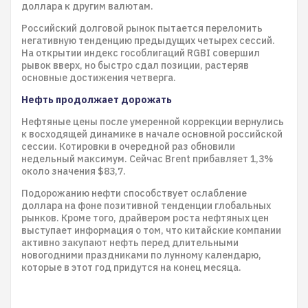
доллара к другим валютам.
Российский долговой рынок пытается переломить
негативную тенденцию предыдущих четырех сессий.
На открытии индекс гособлигаций RGBI совершил
рывок вверх, но быстро сдал позиции, растеряв
основные достижения четверга.
Нефть продолжает дорожать
Нефтяные цены после умеренной коррекции вернулись
к восходящей динамике в начале основной российской
сессии. Котировки в очередной раз обновили
недельный максимум. Сейчас Brent прибавляет 1,3%
около значения $83,7.
Подорожанию нефти способствует ослабление
доллара на фоне позитивной тенденции глобальных
рынков. Кроме того, драйвером роста нефтяных цен
выступает информация о том, что китайские компании
активно закупают нефть перед длительными
новогодними праздниками по лунному календарю,
которые в этот год придутся на конец месяца.