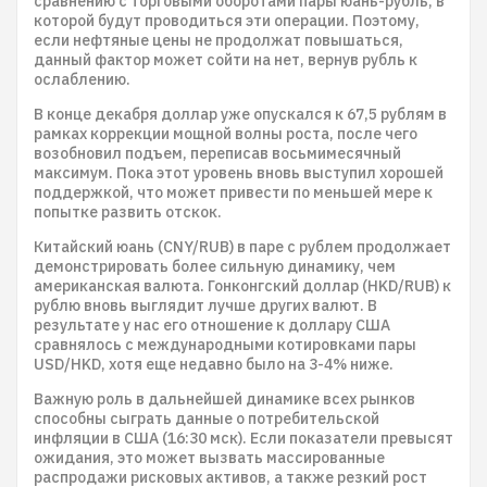
сравнению с торговыми оборотами пары юань-рубль, в
которой будут проводиться эти операции. Поэтому,
если нефтяные цены не продолжат повышаться,
данный фактор может сойти на нет, вернув рубль к
ослаблению.
В конце декабря доллар уже опускался к 67,5 рублям в
рамках коррекции мощной волны роста, после чего
возобновил подъем, переписав восьмимесячный
максимум. Пока этот уровень вновь выступил хорошей
поддержкой, что может привести по меньшей мере к
попытке развить отскок.
Китайский юань (CNY/RUB) в паре с рублем продолжает
демонстрировать более сильную динамику, чем
американская валюта. Гонконгский доллар (HKD/RUB) к
рублю вновь выглядит лучше других валют. В
результате у нас его отношение к доллару США
сравнялось с международными котировками пары
USD/HKD, хотя еще недавно было на 3-4% ниже.
Важную роль в дальнейшей динамике всех рынков
способны сыграть данные о потребительской
инфляции в США (16:30 мск). Если показатели превысят
ожидания, это может вызвать массированные
распродажи рисковых активов, а также резкий рост