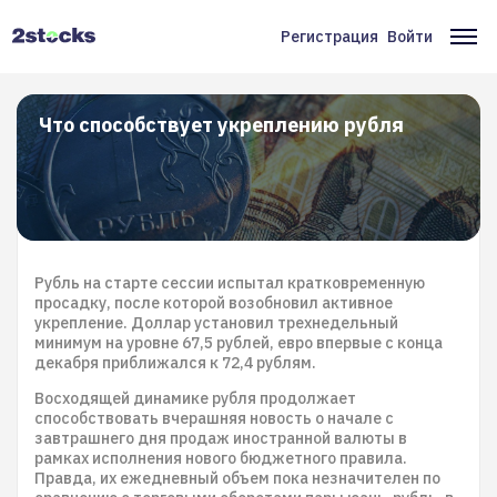
Перейти
к
Регистрация
Войти
Меню
Ос
основному
содержанию
учётной
на
записи
Что способствует укреплению рубля
пользователя
Рубль на старте сессии испытал кратковременную
просадку, после которой возобновил активное
укрепление. Доллар установил трехнедельный
минимум на уровне 67,5 рублей, евро впервые с конца
декабря приближался к 72,4 рублям.
Восходящей динамике рубля продолжает
способствовать вчерашняя новость о начале с
завтрашнего дня продаж иностранной валюты в
рамках исполнения нового бюджетного правила.
Правда, их ежедневный объем пока незначителен по