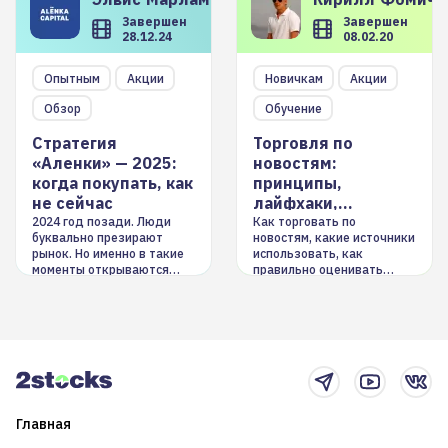
Завершен
Завершен
28.12.24
08.02.20
Опытным
Акции
Новичкам
Акции
Обзор
Обучение
Стратегия
Торговля по
«Аленки» — 2025:
новостям:
когда покупать, как
принципы,
не сейчас
лайфхаки,
инструменты
2024 год позади. Люди
Как торговать по
буквально презирают
новостям, какие источники
рынок. Но именно в такие
использовать, как
моменты открываются
правильно оценивать
долгосрочные
информацию. Также автор
возможности. Обсудим
покажет краткосрочные и
итоги года и стратегию на
среднесрочные
2025-й
торговые стратегии на
новостном потоке
Главная