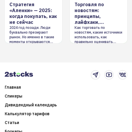
Стратегия
Торговля по
«Аленки» — 2025:
новостям:
когда покупать, как
принципы,
не сейчас
лайфхаки,
инструменты
2024 год позади. Люди
Как торговать по
буквально презирают
новостям, какие источники
рынок. Но именно в такие
использовать, как
моменты открываются
правильно оценивать
долгосрочные
информацию. Также автор
возможности. Обсудим
покажет краткосрочные и
итоги года и стратегию на
среднесрочные
2025-й
торговые стратегии на
новостном потоке
Главная
Спикеры
Дивидендный календарь
Калькулятор тарифов
Статьи
Брокеры