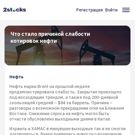
Перейти
к
Регистрация
Войти
Меню
Ос
основному
содержанию
учётной
на
записи
Что стало причиной слабости
котировок нефти
пользователя
Нефть
Нефть марки Brent на прошлой неделе
продемонстрировала слабость. Закрытие произошло
под восходящим трендом, а также под 200-дневной
скользящей средней – $84 за баррель. Причина –
разговоры о возможном прекращении огня на Ближнем
Востоке. Снижение спроса на нефть могло быть
отчасти обусловлено выходными днями в Китае.
Израиль и ХАМАС в минувшие выходные так и не смогли
договориться. Вчера появились новости о возможном