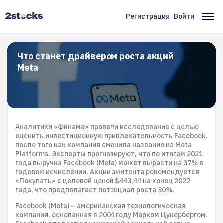
Перейти
к
Регистрация
Войти
Меню
Ос
основному
содержанию
учётной
на
записи
Что станет драйвером роста акций
Meta
пользователя
Аналитики «Финама» провели исследование с целью
оценить инвестиционную привлекательность Facebook,
после того как компания сменила название на Meta
Platforms. Эксперты прогнозируют, что по итогам 2021
года выручка Facebook (Meta) может вырасти на 37% в
годовом исчислении. Акции эмитента рекомендуется
«Покупать» c целевой ценой $443,44 на конец 2022
года, что предполагает потенциал роста 30%.
Facebook (Meta) – американская технологическая
компания, основанная в 2004 году Марком Цукербергом.