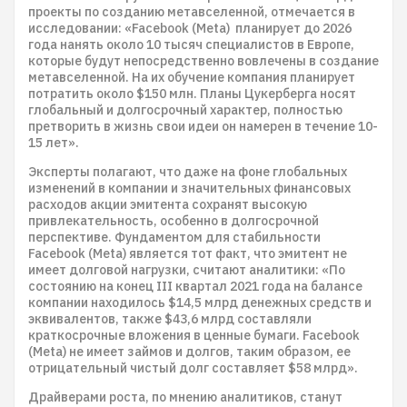
проекты по созданию метавселенной, отмечается в
исследовании: «Facebook (Meta) планирует до 2026
года нанять около 10 тысяч специалистов в Европе,
которые будут непосредственно вовлечены в создание
метавселенной. На их обучение компания планирует
потратить около $150 млн. Планы Цукерберга носят
глобальный и долгосрочный характер, полностью
претворить в жизнь свои идеи он намерен в течение 10-
15 лет».
Эксперты полагают, что даже на фоне глобальных
изменений в компании и значительных финансовых
расходов акции эмитента сохранят высокую
привлекательность, особенно в долгосрочной
перспективе. Фундаментом для стабильности
Facebook (Meta) является тот факт, что эмитент не
имеет долговой нагрузки, считают аналитики: «По
состоянию на конец III квартал 2021 года на балансе
компании находилось $14,5 млрд денежных средств и
эквивалентов, также $43,6 млрд составляли
краткосрочные вложения в ценные бумаги. Facebook
(Meta) не имеет займов и долгов, таким образом, ее
отрицательный чистый долг составляет $58 млрд».
Драйверами роста, по мнению аналитиков, станут