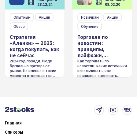
28.12.24
08.02.20
Опытным
Акции
Новичкам
Акции
Обзор
Обучение
Стратегия
Торговля по
«Аленки» — 2025:
новостям:
когда покупать, как
принципы,
не сейчас
лайфхаки,
инструменты
2024 год позади. Люди
Как торговать по
буквально презирают
новостям, какие источники
рынок. Но именно в такие
использовать, как
моменты открываются
правильно оценивать
долгосрочные
информацию. Также автор
возможности. Обсудим
покажет краткосрочные и
итоги года и стратегию на
среднесрочные
2025-й
торговые стратегии на
новостном потоке
Главная
Спикеры