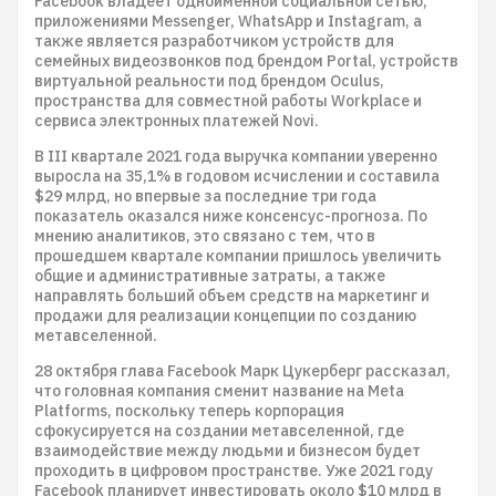
Facebook владеет одноименной социальной сетью,
приложениями Messenger, WhatsApp и Instagram, а
также является разработчиком устройств для
семейных видеозвонков под брендом Portal, устройств
виртуальной реальности под брендом Oculus,
пространства для совместной работы Workplace и
сервиса электронных платежей Novi.
В III квартале 2021 года выручка компании уверенно
выросла на 35,1% в годовом исчислении и составила
$29 млрд, но впервые за последние три года
показатель оказался ниже консенсус-прогноза. По
мнению аналитиков, это связано с тем, что в
прошедшем квартале компании пришлось увеличить
общие и административные затраты, а также
направлять больший объем средств на маркетинг и
продажи для реализации концепции по созданию
метавселенной.
28 октября глава Facebook Марк Цукерберг рассказал,
что головная компания сменит название на Meta
Platforms, поскольку теперь корпорация
сфокусируется на создании метавселенной, где
взаимодействие между людьми и бизнесом будет
проходить в цифровом пространстве. Уже 2021 году
Facebook планирует инвестировать около $10 млрд в