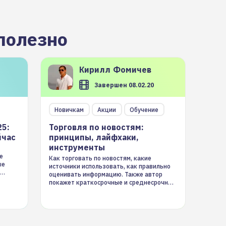
полезно
Кирилл
Фомичев
Завершен 08.02.20
Новичкам
Акции
Обучение
25:
Торговля по новостям:
йчас
принципы, лайфхаки,
инструменты
е
Как торговать по новостям, какие
ые
источники использовать, как правильно
оценивать информацию. Также автор
покажет краткосрочные и среднесрочные
торговые стратегии на новостном потоке