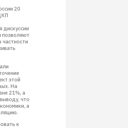
оссии 20
ДКП
я дискуссии
и позволяют
в частности
живать
зали
точение
ект этой
вых. На
вне 21%, а
выводу, что
кономики, а
фляцию.
овать к