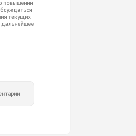
 о повышении
 обсуждаться
ния текущих
х дальнейшее
ентарии