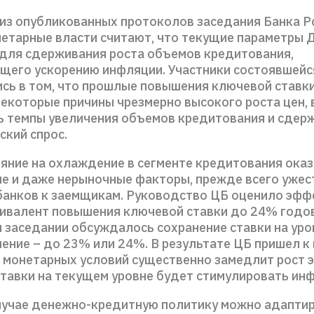
 из опубликованных протоколов заседания Банка Р
нетарные власти считают, что текущие параметры 
для сдерживания роста объемов кредитования,
щего ускорению инфляции. Участники состоявшейс
ись в том, что прошлые повышения ключевой ставк
екоторые причины чрезмерно высокого роста цен, 
ь темпы увеличения объемов кредитования и сдер
ский спрос.
яние на охлаждение в сегменте кредитования ока
е и даже нерыночные факторы, прежде всего ужес
банков к заемщикам. Руководство ЦБ оценило эфф
вивалент повышения ключевой ставки до 24% годо
 заседании обсуждалось сохранение ставки на уро
ение – до 23% или 24%. В результате ЦБ пришел к 
 монетарных условий существенно замедлит рост э
ставки на текущем уровне будет стимулировать ин
лучае денежно-кредитную политику можно адаптир