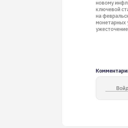
новому инфл
ключевой ста
на февральс
монетарных 
ужесточение
Комментари
Войд