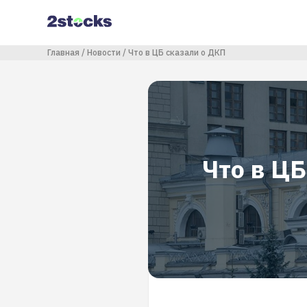
Перейти
к
основному
содержанию
Строка навигации
Главная
Новости
Что в ЦБ сказали о ДКП
Что в ЦБ