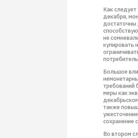
Как следует
декабря, мо
достаточны 
способствую
не сомневал
купировать н
ограничиват
потребитель
Большое вли
немонетарны
требований 
меры как эк
декабрьском
также повыш
ужесточение
сохранение 
Во втором с