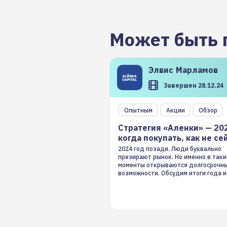
Может быть 
Элвис
Марламов
Завершен 28.12.24
Опытным
Акции
Обзор
Стратегия «Аленки» — 20
когда покупать, как не се
2024 год позади. Люди буквально
презирают рынок. Но именно в таки
моменты открываются долгосрочн
возможности. Обсудим итоги года и
стратегию на 2025-й