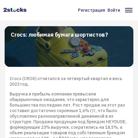
Перейти
к
Регистрация
Войти
Меню
Ос
основному
содержанию
учётной
на
записи
Crocs: любимая бумага шортистов?
пользователя
Crocs (CROX) отчитался за четвертый квартал и весь
2023 год.
Выручка и прибыль компании превысили
общерыночные ожидания, что характерно для
большинства последних лет. Рост продаж на этот раз
составил достаточно скромные 1,6% г/г, что было
обусловлено разнонаправленной динамикой в их
структуре. Продажи продукции под брендом HEYDUDE,
формирующие 23% выручки, сократились на 18,5%, а
объем реализации товаров под собственным брендом