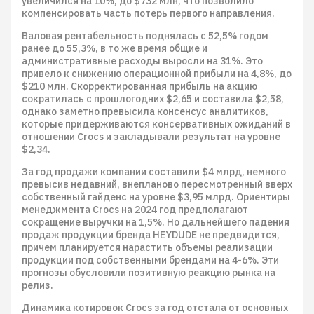
увеличился на 10%, до $732 млн, что позволило
компенсировать часть потерь первого направления.
Валовая рентабельность поднялась с 52,5% годом
ранее до 55,3%, в то же время общие и
административные расходы выросли на 31%. Это
привело к снижению операционной прибыли на 4,8%, до
$210 млн. Скорректированная прибыль на акцию
сократилась с прошлогодних $2,65 и составила $2,58,
однако заметно превысила консенсус аналитиков,
которые придерживаются консервативных ожиданий в
отношении Crocs и закладывали результат на уровне
$2,34.
За год продажи компании составили $4 млрд, немного
превысив недавний, внепланово пересмотренный вверх
собственный гайденс на уровне $3,95 млрд. Ориентиры
менеджмента Crocs на 2024 год предполагают
сокращение выручки на 1,5%. Но дальнейшего падения
продаж продукции бренда HEYDUDE не предвидится,
причем планируется нарастить объемы реализации
продукции под собственными брендами на 4-6%. Эти
прогнозы обусловили позитивную реакцию рынка на
релиз.
Динамика котировок Crocs за год отстала от основных