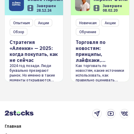
Завершен
Завершен
28.12.24
08.02.20
Опытным
Акции
Новичкам
Акции
Обзор
Обучение
Стратегия
Торговля по
«Аленки» — 2025:
новостям:
когда покупать, как
принципы,
не сейчас
лайфхаки,
инструменты
2024 год позади. Люди
Как торговать по
буквально презирают
новостям, какие источники
рынок. Но именно в такие
использовать, как
моменты открываются
правильно оценивать
долгосрочные
информацию. Также автор
возможности. Обсудим
покажет краткосрочные и
итоги года и стратегию на
среднесрочные
2025-й
торговые стратегии на
новостном потоке
Главная