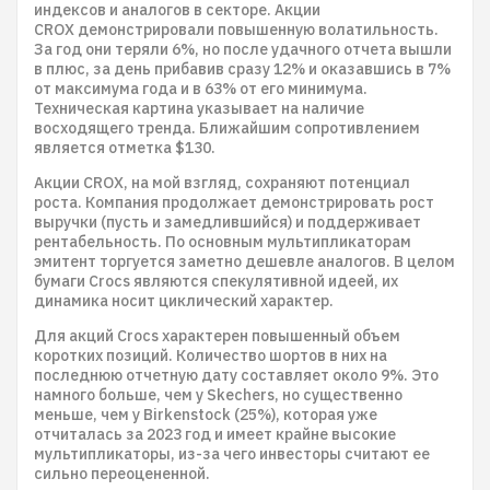
индексов и аналогов в секторе. Акции
CROX демонстрировали повышенную волатильность.
За год они теряли 6%, но после удачного отчета вышли
в плюс, за день прибавив сразу 12% и оказавшись в 7%
от максимума года и в 63% от его минимума.
Техническая картина указывает на наличие
восходящего тренда. Ближайшим сопротивлением
является отметка $130.
Акции CROX, на мой взгляд, сохраняют потенциал
роста. Компания продолжает демонстрировать рост
выручки (пусть и замедлившийся) и поддерживает
рентабельность. По основным мультипликаторам
эмитент торгуется заметно дешевле аналогов. В целом
бумаги Crocs являются спекулятивной идеей, их
динамика носит циклический характер.
Для акций Crocs характерен повышенный объем
коротких позиций. Количество шортов в них на
последнюю отчетную дату составляет около 9%. Это
намного больше, чем у Skechers, но существенно
меньше, чем у Birkenstock (25%), которая уже
отчиталась за 2023 год и имеет крайне высокие
мультипликаторы, из-за чего инвесторы считают ее
сильно переоцененной.