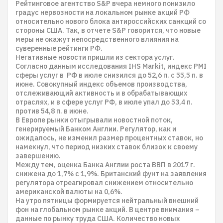
Рейтинговое агентство S&P вчера немного понизило
градус нервозности на локальном рынке акций РФ
относительно нового блока антироссийских санкций со
стороны США. Так, в отчете S&P говорится, что новые
меры не окажут непосредственного влияния на
суверенные рейтинги РФ.
Негативные новости пришли из сектора услуг.
Согласно данным исследования IHS Markit, индекс PMI
сферы услуг в РФ в июле снизился до 52,6 п. с 55,5 п. в
июне. Совокупный индекс объемов производства,
отслеживающий активность и в обрабатывающих
отраслях, и в сфере услуг РФ, в июле упал до 53,4 п.
против 54,8 п. в июне.
В Европе рынки отыгрывали новостной поток,
генерируемый Банком Англии. Регулятор, как и
ожидалось, не изменил размер процентных ставок, но
намекнул, что период низких ставок близок к своему
завершению.
Между тем, оценка Банка Англии роста ВВП в 2017 г.
снижена до 1,7% с 1,9%. Британский фунт на заявления
регулятора отреагировал снижением относительно
американской валюты на 0,6%.
На утро пятницы формируется нейтральный внешний
фон на глобальном рынке акций. В центре внимания –
данные по рынку труда США. Количество новых