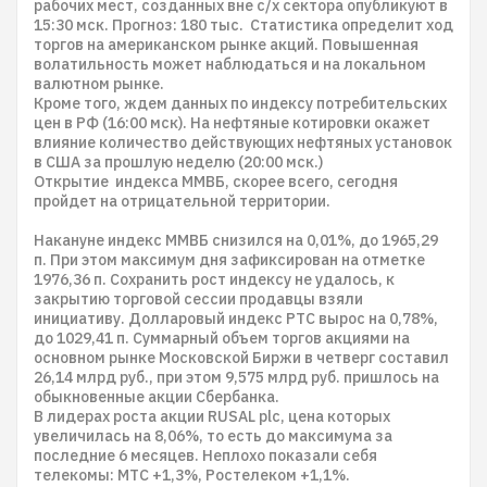
рабочих мест, созданных вне с/х сектора опубликуют в
15:30 мск. Прогноз: 180 тыс. Статистика определит ход
торгов на американском рынке акций. Повышенная
волатильность может наблюдаться и на локальном
валютном рынке.
Кроме того, ждем данных по индексу потребительских
цен в РФ (16:00 мск). На нефтяные котировки окажет
влияние количество действующих нефтяных установок
в США за прошлую неделю (20:00 мск.)
Открытие индекса ММВБ, скорее всего, сегодня
пройдет на отрицательной территории.
Накануне индекс ММВБ снизился на 0,01%, до 1965,29
п. При этом максимум дня зафиксирован на отметке
1976,36 п. Сохранить рост индексу не удалось, к
закрытию торговой сессии продавцы взяли
инициативу. Долларовый индекс РТС вырос на 0,78%,
до 1029,41 п. Суммарный объем торгов акциями на
основном рынке Московской Биржи в четверг составил
26,14 млрд руб., при этом 9,575 млрд руб. пришлось на
обыкновенные акции Сбербанка.
В лидерах роста акции RUSAL plc, цена которых
увеличилась на 8,06%, то есть до максимума за
последние 6 месяцев. Неплохо показали себя
телекомы: МТС +1,3%, Ростелеком +1,1%.