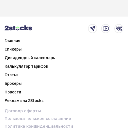
долгосрочные
информацию. Также автор
возможности. Обсудим
покажет краткосрочные и
итоги года и стратегию на
среднесрочные
2025-й
торговые стратегии на
новостном потоке
Главная
Спикеры
Дивидендный календарь
Калькулятор тарифов
Статьи
Брокеры
Новости
Реклама на 2Stocks
Договор оферты
Пользовательское соглашение
Политика конфиденциальности