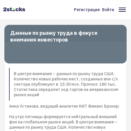
Перейти
к
Регистрация
Войти
Меню
Ос
основному
содержанию
учётной
на
записи
Данные по рынку труда в фокусе
внимания инвесторов
пользователя
В центре внимания – данные по рынку труда США.
Количество новых рабочих мест, созданных вне с/х
сектора опубликуют в 15:30 мск. Прогноз: 180 тыс.
Статистика определит ход торгов на американском
рынке акций
Анна Устинова, ведущий аналитик КИТ Финанс Брокер:
На утро пятницы формируется нейтральный внешний
фон на глобальном рынке акций. В центре внимания –
данные по рынку труда США. Количество новых