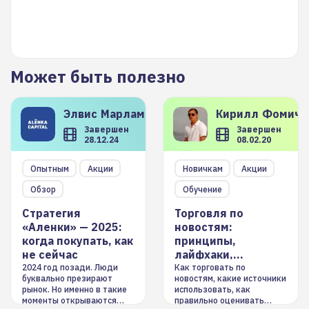
Может быть полезно
Элвис
Марламов
Кирилл
Фомиче
Завершен
Завершен
28.12.24
08.02.20
Опытным
Акции
Новичкам
Акции
Обзор
Обучение
Стратегия
Торговля по
«Аленки» — 2025:
новостям:
когда покупать, как
принципы,
не сейчас
лайфхаки,
инструменты
2024 год позади. Люди
Как торговать по
буквально презирают
новостям, какие источники
рынок. Но именно в такие
использовать, как
моменты открываются
правильно оценивать