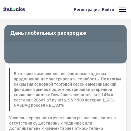
Перейти
к
Регистрация
Войти
Меню
Ос
основному
содержанию
учётной
на
записи
День глобальных распродаж
пользователя
Во вторник американские фондовые индексы
продолжили демонстрировать сслабость. По итогам
закрытия основной торговой сессии американский
фондовый рынок продемонстрировал уверенное
снижение: индекс Dow Jones снизился на 1,14% и
составил 20667,67 пункта, S&P 500 потерял 1,24%,
NASDAQ просел на 1,83%
Уровень нервозности участников рынка повысился в
отсутствии существенных подвижек или
дополнительных комментариев относительно