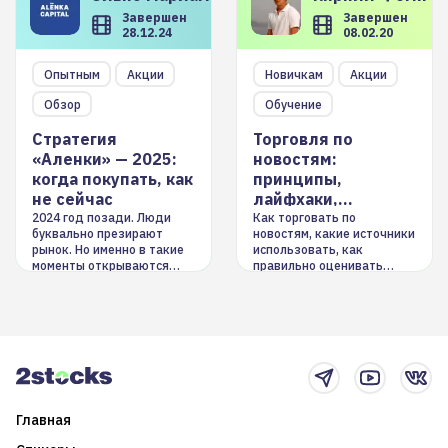
Завершен
Завершен
28.12.24
08.02.20
Опытным
Акции
Новичкам
Акции
Обзор
Обучение
Стратегия
Торговля по
«Аленки» — 2025:
новостям:
когда покупать, как
принципы,
не сейчас
лайфхаки,
инструменты
2024 год позади. Люди
Как торговать по
буквально презирают
новостям, какие источники
рынок. Но именно в такие
использовать, как
моменты открываются
правильно оценивать
долгосрочные
информацию. Также автор
возможности. Обсудим
покажет краткосрочные и
итоги года и стратегию на
среднесрочные
2025-й
торговые стратегии на
новостном потоке
Главная