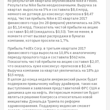
по результатам квартала опубликовали Nike и Fedex.
Результаты Nike были неоднозначными. Выручка за
квартал выросла на 5% и составила $8,4 млрд,
немного не дотянув до консенсус-прогноза в $8,47
млрд. Чистая прибыль Nike в III квартале 2017
финансового года (по 28 февраля) увеличилась на 20%
до $1,14 млрд. Показатель чистой прибыли на акцию
составил $0,68 (ожидалось $0,53). Тем не менее, в
моменте отчет вызвал распродажи в бумагах
компании, которые просели на 1,7%.
Прибыль FedEx Corp. в третьем квартале 2017
финансового года выросла на 10,8% к аналогичному
периоду прошлого года и составила $562 млн.
Показатель чистой прибыли на акцию составил $2,07,
что оказалось хуже консенсус-прогнозов в $2,44.
Выручка компании за квартал увеличилась на 18% до
$15 млрд.
В целом до конца недели американский рынок будет
подвержен привычному набору драйверов, таких как
выступления и заявления представителей ФРС США и
динамика цен на нефть. Интересным моментом будет
являться решение Конгресса относительно новой
инициативы Дональда Трампа по реформе
здравоохранения. Поддержку индексам сможет