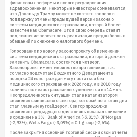
финансовых реформы и нового регулирования
здравоохранения. Некоторые инвесторы сомневаются,
что Данальду Трампу может не хватить голосов в
поддержку отмены предыдущей версии закона о
системы медицинского страхования, который более
известен как Obamacare. Это в свою очередь ставит
под сомнение вероятность реализации предвыборных
обещаний по снижению налогового бремени.
Голосование по новому законопроекту об изменении
системы медицинского страхования, который должен
заменить Obamacare, состоится в четверг.
Законопроект имеет множество противников, т.к.
согласно подсчетам Бюджетного Департамента
порядка 24 млн. граждан могут остаться без
медицинского страхования к 2026 году, а в 2018 году
количество незастрахованных увеличится на 14 млн.
Неопределенность ситуации стала катализатором
снижения финансового сектора, который по итогам дня
стал главным аутсайдером. Сектор продолжи
снижение предыдущего дня и вновь показал снижение
в среднем на 3%: Bank of America (-5,81%), JPMorgan
(-2,93%), Wells Fargo (-3,09%) и Citigroup (-2,6%).
После закрытия основной торговой сессии свои отчеты