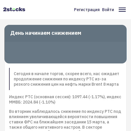
Перейти
к
Регистрация
Войти
Меню
Ос
основному
содержанию
учётной
на
записи
День начинаем снижением
пользователя
Сегодня в начале торгов, скорее всего, нас ожидает
продолжение снижения по индексу РТС из-за
резкого снижения цен на нефть марки Brent 8 марта
Индекс РТС (основная сессия): 1097.44 (-1.17%), индекс
ММВБ: 2024.84 (-1.10%)
Во вторник наблюдалось снижение по индексу РТС под
влиянием увеличивающейся вероятности повышения
ставки ФРС на ближайшем заседании 15 марта, а
также общего негативного настроя. В секторе