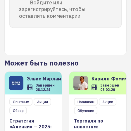
Войдите или
зарегистрируйтесь, чтобы
оставлять комментарии
Может быть полезно
Элвис
Марламов
Кирилл
Фомиче
Завершен
Завершен
28.12.24
08.02.20
Опытным
Акции
Новичкам
Акции
Обзор
Обучение
Стратегия
Торговля по
«Аленки» — 2025:
новостям: