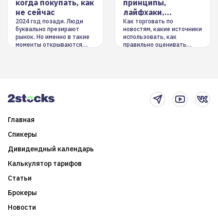
когда покупать, как
принципы,
не сейчас
лайфхаки,
инструменты
2024 год позади. Люди
Как торговать по
буквально презирают
новостям, какие источники
рынок. Но именно в такие
использовать, как
моменты открываются
правильно оценивать
долгосрочные
информацию. Также автор
возможности. Обсудим
покажет краткосрочные и
итоги года и стратегию на
среднесрочные
2025-й
торговые стратегии на
новостном потоке
Главная
Спикеры
Дивидендный календарь
Калькулятор тарифов
Статьи
Брокеры
Новости