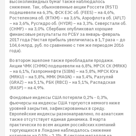
высоколиквидных бумаг также наблюдалось
снижение. Так, обыкновенные акции Россети (RSTI)
подешевели на 6,3%, ФСК ЕЭС об. (FEES) – на 4,6%,
Ростелекома об. (RTKM) – на 3,6%, Аэрофлота об. (AFLT)
– на 3,6%, Русгидро об. (HYDR) – на 3,3%. Северстали об.
(CHMF) – на 3,0%. Сбербанк опубликовал хорошие
финансовые результаты по РСБУ за январь-февраль
2017 года (Чистая прибыль увеличилась в 1,7 раза – до
104,6 млрд. руб. по сравнению с тем же периодом 2016
года).
Во втором эшелоне также преобладали продажи.
Акции ЧМК (CHMK) подешевели на 6,8%, МРСК СК (MRKK)
– на 6,1%, Газпромнефти (SIBN) – на 5,8%, МРСК Юга
(MRKU) – на 5,8%, ММК (MAGN) – на 5,4%, Разгуляй
(GRAZ) – на 5,1%, РБК (RBCI) – на 5,1%, Распадская
(RASP) – на 4,9%.
Фондовые индексы США потеряли 0,2% - 0,3%,
фьючерсы на индексы США торгуются немного ниже
уровней закрытия, зафиксированных в среду.
Европейские индексы разнонаправлено, по азиатским
также отсутствует единая динамика. 8 марта
практически по всем акциям российских компаний
торгующихся в Лондоне наблюдалось снижение
котировок на 0,5% - 2,3%. В секторе металлов на