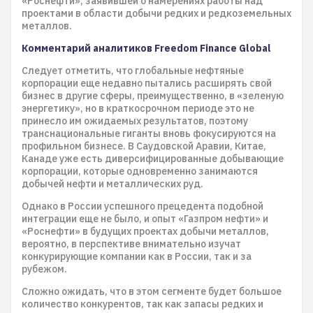
«Роснефти», заявившей о намерениях работы над
проектами в области добычи редких и редкоземельных
металлов.
Комментарий аналитиков Freedom Finance Global
Следует отметить, что глобальные нефтяные
корпорации еще недавно пытались расширять свой
бизнес в другие сферы, преимущественно, в «зеленую
энергетику», но в краткосрочном периоде это не
принесло им ожидаемых результатов, поэтому
транснациональные гиганты вновь фокусируются на
профильном бизнесе. В Саудовской Аравии, Китае,
Канаде уже есть диверсифицированные добывающие
корпорации, которые одновременно занимаются
добычей нефти и металлических руд.
Однако в России успешного прецедента подобной
интеграции еще не было, и опыт «Газпром нефти» и
«Роснефти» в будущих проектах добычи металлов,
вероятно, в перспективе внимательно изучат
конкурирующие компании как в России, так и за
рубежом.
Сложно ожидать, что в этом сегменте будет большое
количество конкурентов, так как запасы редких и