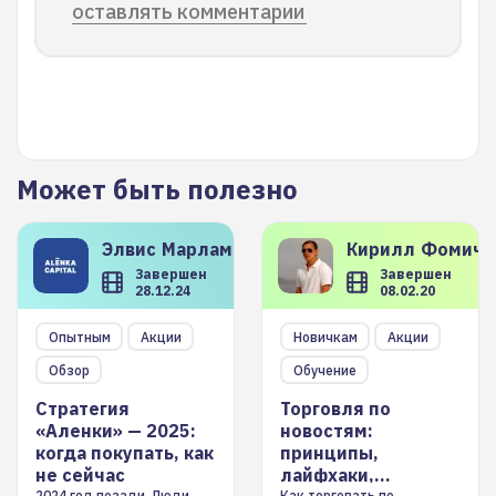
оставлять комментарии
Может быть полезно
Элвис
Марламов
Кирилл
Фомиче
Завершен
Завершен
28.12.24
08.02.20
Опытным
Акции
Новичкам
Акции
Обзор
Обучение
Стратегия
Торговля по
«Аленки» — 2025:
новостям:
когда покупать, как
принципы,
не сейчас
лайфхаки,
2024 год позади. Люди
Как торговать по