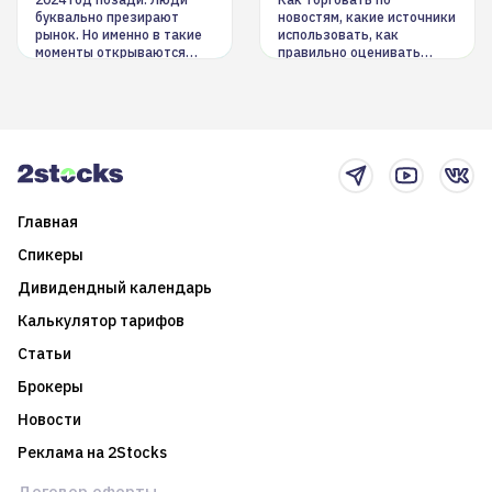
инструменты
буквально презирают
новостям, какие источники
рынок. Но именно в такие
использовать, как
моменты открываются
правильно оценивать
долгосрочные
информацию. Также автор
возможности. Обсудим
покажет краткосрочные и
итоги года и стратегию на
среднесрочные
2025-й
торговые стратегии на
новостном потоке
Главная
Спикеры
Дивидендный календарь
Калькулятор тарифов
Статьи
Брокеры
Новости
Реклама на 2Stocks
Договор оферты