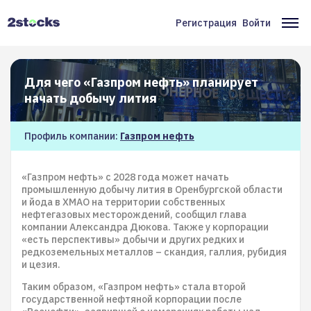
Перейти
к
Регистрация
Войти
Меню
Ос
основному
содержанию
учётной
на
записи
Для чего «Газпром нефть» планирует
пользователя
начать добычу лития
Профиль компании:
Газпром нефть
«Газпром нефть» с 2028 года может начать
промышленную добычу лития в Оренбургской области
и йода в ХМАО на территории собственных
нефтегазовых месторождений, сообщил глава
компании Александра Дюкова. Также у корпорации
«есть перспективы» добычи и других редких и
редкоземельных металлов – скандия, галлия, рубидия
и цезия.
Таким образом, «Газпром нефть» стала второй
государственной нефтяной корпорации после