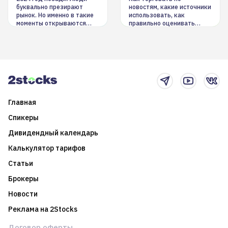
буквально презирают
новостям, какие источники
рынок. Но именно в такие
использовать, как
моменты открываются
правильно оценивать
долгосрочные
информацию. Также автор
возможности. Обсудим
покажет краткосрочные и
итоги года и стратегию на
среднесрочные
2025-й
торговые стратегии на
новостном потоке
Главная
Спикеры
Дивидендный календарь
Калькулятор тарифов
Статьи
Брокеры
Новости
Реклама на 2Stocks
Договор оферты