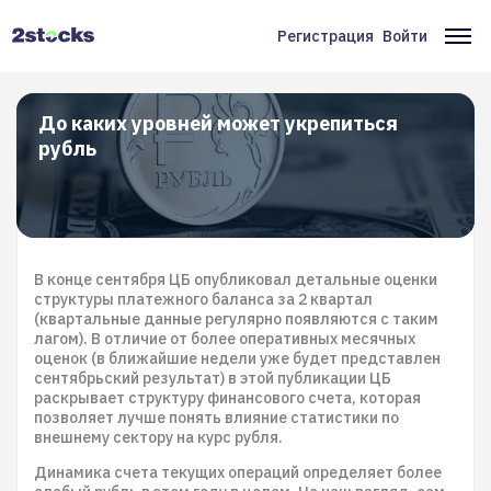
Перейти
к
Регистрация
Войти
Меню
Ос
основному
содержанию
учётной
на
записи
До каких уровней может укрепиться
рубль
пользователя
В конце сентября ЦБ опубликовал детальные оценки
структуры платежного баланса за 2 квартал
(квартальные данные регулярно появляются с таким
лагом). В отличие от более оперативных месячных
оценок (в ближайшие недели уже будет представлен
сентябрьский результат) в этой публикации ЦБ
раскрывает структуру финансового счета, которая
позволяет лучше понять влияние статистики по
внешнему сектору на курс рубля.
Динамика счета текущих операций определяет более