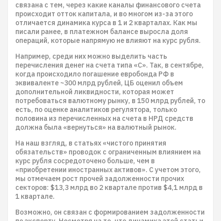
связана с тем, через какие каналы финансового счета
происходит отток капитала, и во многом из-за этого
отличается динамика курса в 1 и 2 кварталах. Как мы
писали ранее, в платежном балансе выросла доля
операций, которые напрямую не влияют на курс рубля.
Например, среди них можно выделить часть
перечисления денег на счета типа «С». Так, в сентябре,
когда происходило погашение евробонда РФ в
эквиваленте ~300 млрд рублей, ЦБ оценил объем
дополнительной ликвидности, которая может
потребоваться валютному рынку, в 150 млрд рублей, то
есть, по оценке аналитиков регулятора, только
половина из перечисленных на счета в НРД средств
должна была «вернуться» на валютный рынок.
На наш взгляд, в статьях «чистого принятия
обязательств» проводок с ограниченным влиянием на
курс рубля сосредоточено больше, чем в
«приобретении иностранных активов». С учетом этого,
мы отмечаем рост прочей задолженности прочих
секторов: $13,3 млрд во 2 квартале против $4,1 млрд в
1 квартале.
Возможно, он связан с формированием задолженности
по экспорту. Несмотря на то, что динамика этой статьи