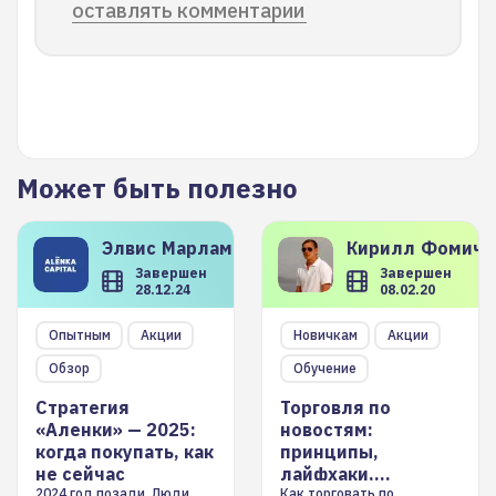
оставлять комментарии
Может быть полезно
Элвис
Марламов
Кирилл
Фомиче
Завершен
Завершен
28.12.24
08.02.20
Опытным
Акции
Новичкам
Акции
Обзор
Обучение
Стратегия
Торговля по
«Аленки» — 2025:
новостям:
когда покупать, как
принципы,
не сейчас
лайфхаки,
инструменты
2024 год позади. Люди
Как торговать по