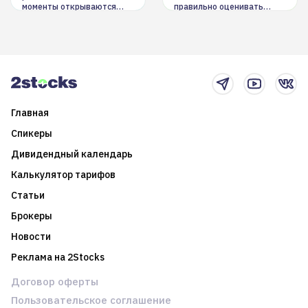
моменты открываются
правильно оценивать
долгосрочные
информацию. Также автор
возможности. Обсудим
покажет краткосрочные и
итоги года и стратегию на
среднесрочные
2025-й
торговые стратегии на
новостном потоке
Главная
Спикеры
Дивидендный календарь
Калькулятор тарифов
Статьи
Брокеры
Новости
Реклама на 2Stocks
Договор оферты
Пользовательское соглашение