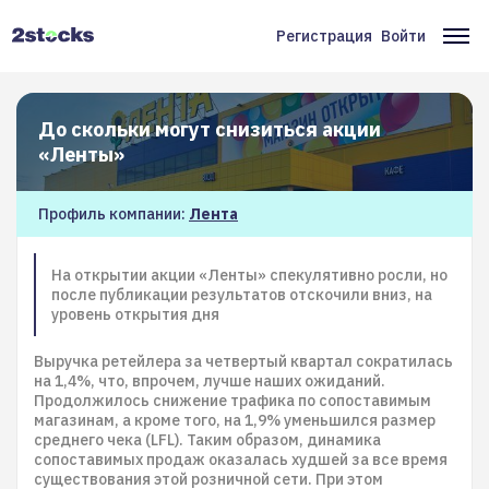
Перейти
к
Регистрация
Войти
Меню
Ос
основному
содержанию
учётной
на
записи
До скольки могут снизиться акции
пользователя
«Ленты»
Профиль компании:
Лента
На открытии акции «Ленты» спекулятивно росли, но
после публикации результатов отскочили вниз, на
уровень открытия дня
Выручка ретейлера за четвертый квартал сократилась
на 1,4%, что, впрочем, лучше наших ожиданий.
Продолжилось снижение трафика по сопоставимым
магазинам, а кроме того, на 1,9% уменьшился размер
среднего чека (LFL). Таким образом, динамика
сопоставимых продаж оказалась худшей за все время
существования этой розничной сети. При этом