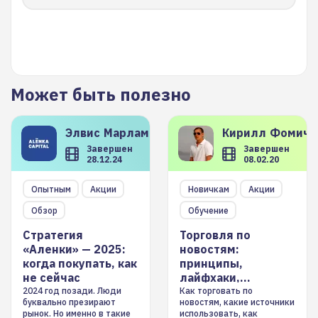
Может быть полезно
Элвис
Марламов
Кирилл
Фомиче
Завершен
Завершен
28.12.24
08.02.20
Опытным
Акции
Новичкам
Акции
Обзор
Обучение
Стратегия
Торговля по
«Аленки» — 2025:
новостям:
когда покупать, как
принципы,
не сейчас
лайфхаки,
инструменты
2024 год позади. Люди
Как торговать по
буквально презирают
новостям, какие источники
рынок. Но именно в такие
использовать, как