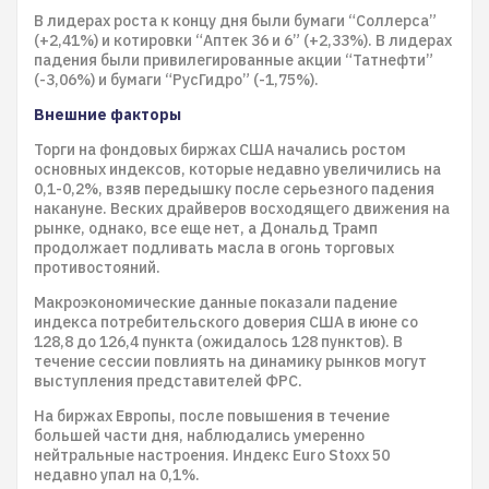
В лидерах роста к концу дня были бумаги “Соллерса”
(+2,41%) и котировки “Аптек 36 и 6” (+2,33%). В лидерах
падения были привилегированные акции “Татнефти”
(-3,06%) и бумаги “РусГидро” (-1,75%).
Внешние факторы
Торги на фондовых биржах США начались ростом
основных индексов, которые недавно увеличились на
0,1-0,2%, взяв передышку после серьезного падения
накануне. Веских драйверов восходящего движения на
рынке, однако, все еще нет, а Дональд Трамп
продолжает подливать масла в огонь торговых
противостояний.
Макроэкономические данные показали падение
индекса потребительского доверия США в июне со
128,8 до 126,4 пункта (ожидалось 128 пунктов). В
течение сессии повлиять на динамику рынков могут
выступления представителей ФРС.
На биржах Европы, после повышения в течение
большей части дня, наблюдались умеренно
нейтральные настроения. Индекс Euro Stoxx 50
недавно упал на 0,1%.