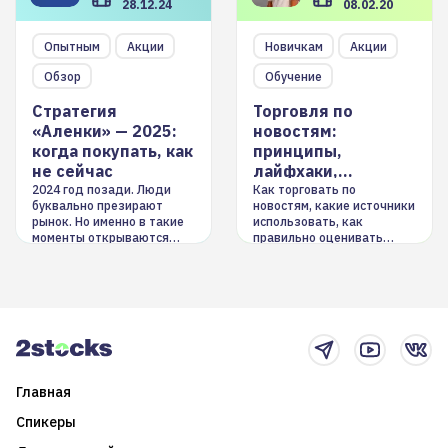
28.12.24
08.02.20
Опытным
Акции
Новичкам
Акции
Обзор
Обучение
Стратегия
Торговля по
«Аленки» — 2025:
новостям:
когда покупать, как
принципы,
не сейчас
лайфхаки,
инструменты
2024 год позади. Люди
Как торговать по
буквально презирают
новостям, какие источники
рынок. Но именно в такие
использовать, как
моменты открываются
правильно оценивать
долгосрочные
информацию. Также автор
возможности. Обсудим
покажет краткосрочные и
итоги года и стратегию на
среднесрочные
2025-й
торговые стратегии на
новостном потоке
Главная
Спикеры