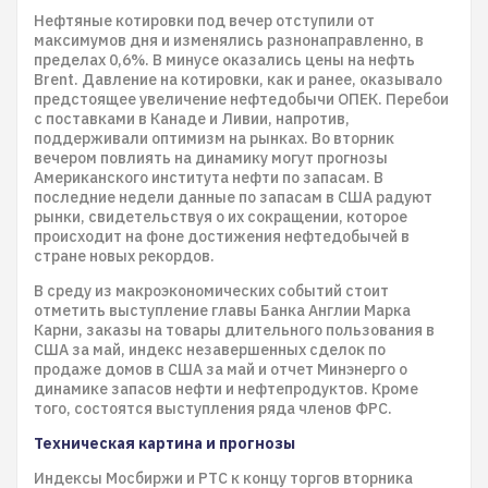
Нефтяные котировки под вечер отступили от
максимумов дня и изменялись разнонаправленно, в
пределах 0,6%. В минусе оказались цены на нефть
Brent. Давление на котировки, как и ранее, оказывало
предстоящее увеличение нефтедобычи ОПЕК. Перебои
с поставками в Канаде и Ливии, напротив,
поддерживали оптимизм на рынках. Во вторник
вечером повлиять на динамику могут прогнозы
Американского института нефти по запасам. В
последние недели данные по запасам в США радуют
рынки, свидетельствуя о их сокращении, которое
происходит на фоне достижения нефтедобычей в
стране новых рекордов.
В среду из макроэкономических событий стоит
отметить выступление главы Банка Англии Марка
Карни, заказы на товары длительного пользования в
США за май, индекс незавершенных сделок по
продаже домов в США за май и отчет Минэнерго о
динамике запасов нефти и нефтепродуктов. Кроме
того, состоятся выступления ряда членов ФРС.
Техническая картина и прогнозы
Индексы Мосбиржи и РТС к концу торгов вторника