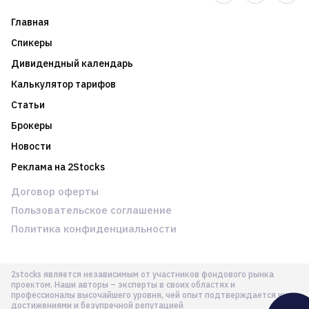
Главная
Спикеры
Дивидендный календарь
Калькулятор тарифов
Статьи
Брокеры
Новости
Реклама на 2Stocks
Договор оферты
Пользовательское соглашение
Политика конфиденциальности
2stocks является независимым от участников фондового рынка
проектом. Наши авторы – эксперты в своих областях и
профессионалы высочайшего уровня, чей опыт подтверждается их
достижениями и безупречной репутацией