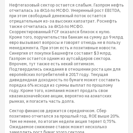
Нефтегазовый сектор остается слабым. Газпром нефть
отчиталась за 4К16 по МСФО. Умеренный рост EBITDA,
при этом свободный денежный поток остается
отрицательным из-за высоких капзатрат. Роснефть
также отчиталась за 4К16 по МСФО.
Скорректированный FCF оказался близок к нулю.
Кроме того, поручительства банкам на сумму до 9 млрд
евро вызывают вопросы и говорят отнюдь не в пользу
менеджмента. При этом есть и позитивные новости.
Синергия от покупки Башнефти составит $3 млрд.
Газпром остается одним из аутсайдеров сектора.
Впрочем, тут также есть некий оптимизм.
Подтвердились ожидания в отношении роста цен для
европейских потребителей в 2017 году. Текущая
дивидендная доходность по бумаге может составить
порядка 6% исходя из суммы выплат по прошлому
году. Кроме того, компания может продать свои
квазиказначейские акции, вероятно на азиатских
рынках, и погасить часть долга.
Сектор финансов держится середнячком. Сбер
позитивно отчитался за прошлый год. ROE выше 20%.
Тем не менее, по итогам недели акция теряет 0,75%.
Ожидаемое снижение ставок может несколько
замедлить рост бумаг этого сектора.