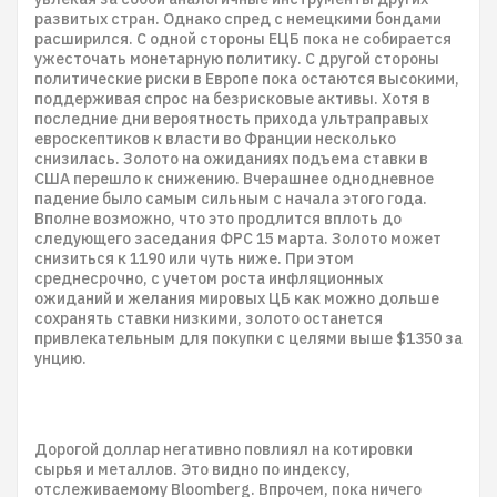
развитых стран. Однако спред с немецкими бондами
расширился. С одной стороны ЕЦБ пока не собирается
ужесточать монетарную политику. С другой стороны
политические риски в Европе пока остаются высокими,
поддерживая спрос на безрисковые активы. Хотя в
последние дни вероятность прихода ультраправых
евроскептиков к власти во Франции несколько
снизилась. Золото на ожиданиях подъема ставки в
США перешло к снижению. Вчерашнее однодневное
падение было самым сильным с начала этого года.
Вполне возможно, что это продлится вплоть до
следующего заседания ФРС 15 марта. Золото может
снизиться к 1190 или чуть ниже. При этом
среднесрочно, с учетом роста инфляционных
ожиданий и желания мировых ЦБ как можно дольше
сохранять ставки низкими, золото останется
привлекательным для покупки с целями выше $1350 за
унцию.
Дорогой доллар негативно повлиял на котировки
сырья и металлов. Это видно по индексу,
отслеживаемому Bloomberg. Впрочем, пока ничего