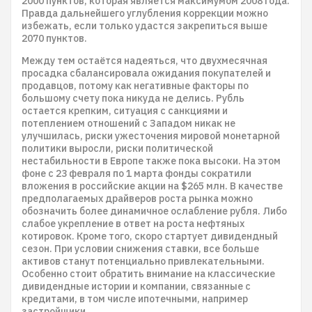
2000 пунктов, которая является максимумом 2008 года.
Правда дальнейшего углубления коррекции можно
избежать, если только удастся закрепиться выше
2070 пунктов.
Между тем остаётся надеяться, что двухмесячная
просадка сбалансировала ожидания покупателей и
продавцов, потому как негативные факторы по
большому счету пока никуда не делись. Рубль
остается крепким, ситуация с санкциями и
потеплением отношений с Западом никак не
улучшилась, риски ужесточения мировой монетарной
политики выросли, риски политической
нестабильности в Европе также пока высоки. На этом
фоне с 23 февраля по 1 марта фонды сократили
вложения в российские акции на $265 млн. В качестве
предполагаемых драйверов роста рынка можно
обозначить более динамичное ослабление рубля. Либо
слабое укрепление в ответ на роста нефтяных
котировок. Кроме того, скоро стартует дивидендный
сезон. При условии снижения ставки, все больше
активов станут потенциально привлекательными.
Особенно стоит обратить внимание на классические
дивидендные истории и компании, связанные с
кредитами, в том числе ипотечными, например
застройщики.