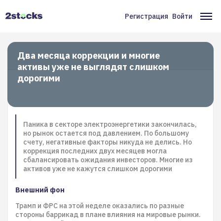
Перейти
к
Регистрация
Войти
Меню
Ос
основному
содержанию
учётной
на
записи
Два месяца коррекции и многие
активы уже не выглядят слишком
пользователя
дорогими
Паника в секторе электроэнергетики закончилась,
но рынок остается под давлением. По большому
счету, негативные факторы никуда не делись. Но
коррекция последних двух месяцев могла
сбалансировать ожидания инвесторов. Многие из
активов уже не кажутся слишком дорогими
Внешний фон
Трамп и ФРС на этой неделе оказались по разные
стороны баррикад в плане влияния на мировые рынки.