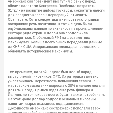
Американский президент выступил с речью перед
обеими палатами Конгресса. Пообещал потратить
$1трлн на развитие инфраструктуры, сократить налоги
для среднего класса и корпораций, отменить
Obamacare. Хотя конкретики и не прозвучало, рынки
восприняли речь позитивно. В тот же день были
опубликованы данные по активности в промышленном
секторе ряда стран. В целом она продолжила
расширяться. Глобальный PMI на шестилетних
максимумах. Больше всего рынок порадовали данные
из КНР и США. Американские площадки продолжили
обновлять исторические максимумы.
Тем временем, на этой неделе был целый парад
выступлений чиновников ФРС. Их риторика заметно
ужесточилась. Вероятность повышения ставки на
мартовском заседании выросла с 30% в начале недели
до 80%. Сегодня рынок ждет еще речь Фишера и
Йеллен, но тон, скорее всего, будет также ястребиным.
На этом фоне доллар подрос к основным мировым
валютам, сырье оказалось под давлением.
Доходности американских трежерис поползли вверх,
увлекая за собой аналогичные инструменты других