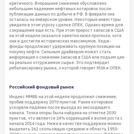
критичного. Вчерашнее снижение обусловлено
небольшим падением нефтяных котировок после
публикации данных по добыче в РФ. В феврале она
осталась на январском уровне. Некоторые инвесторы
увидели в этом угрозу сделке ОПЕК. Однако время для
сокращения еще есть. При этом прирост запасов в США
на этой неделе оказался заметно ниже прогноза, хотя
они и достигли исторических максимумов. Хедж-
фонды продолжают удерживать крупную позицию на
покупку нефти. Сильным драйвером может стать
информация о снижении запасов в США или подъем цен
на реально отгружаемое сырье. Это подтвердит
ребалансировку рынка, о которой говорит МЭА и ОПЕК.
Российский фондовый рынок
Индекс ММВБ на этой неделе продолжил снижение,
пробив поддержку 2070 пунктов. Ранее котировки
ускорили падение после выхода из нисходящего
канала. Точка опоры была найдена на отметке 2030
пунктов, что является 24% коррекцией к волне роста с
начала 2014 года. Ниже в качестве поддержки можно
выделить 262 скользящую среднюю и область 1950-