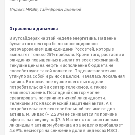
Индекс ММВБ, таймфрейм дневной
Отраслевая динамика
В аутсайдерах на этой неделе энергетика. Падение
бумаг этого сектора было спровоцировано
разочарованием дивидендами Россетей, которые
выплатят только 25% прибыли. Кроме того, растаяли и
ожидания повышенных выплат от всех госкомпаний.
Текущие цены на нефть и исполнение бюджета не
способствуют такой политике. Падение энергетики
утянуло за собой и рынок в целом. Началась локальная
паника. Во время нее лучше всего выглядели
потребительский и сектор телекомов, а также
машиностроение. Последний сектор мог не
среагировать по причине низкой ликвидности.
Телекомы это классический защитный актив. А в
потребительском секторе большой вес имеют два
актива. М. Видео (+ 2,28%) не снижается по причине
оферты на покупку по $7. А Магнит стал спонтанным
ликвидным активом убежища и за неделю прибавляет
4,69%, несмотря на снижение доли в индексах MSCI.