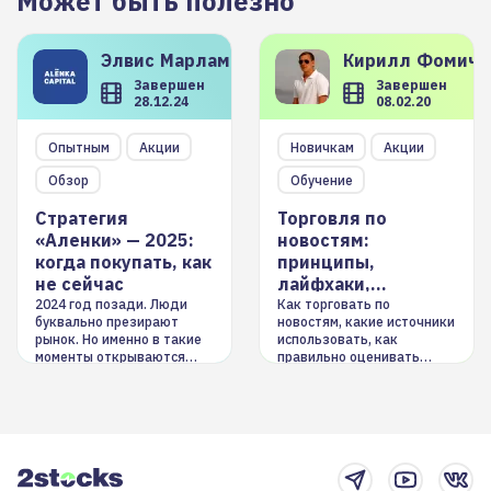
Может быть полезно
Элвис
Марламов
Кирилл
Фомиче
Завершен
Завершен
28.12.24
08.02.20
Опытным
Акции
Новичкам
Акции
Обзор
Обучение
Стратегия
Торговля по
«Аленки» — 2025:
новостям:
когда покупать, как
принципы,
не сейчас
лайфхаки,
инструменты
2024 год позади. Люди
Как торговать по
буквально презирают
новостям, какие источники
рынок. Но именно в такие
использовать, как
моменты открываются
правильно оценивать
долгосрочные
информацию. Также автор
возможности. Обсудим
покажет краткосрочные и
итоги года и стратегию на
среднесрочные
2025-й
торговые стратегии на
новостном потоке