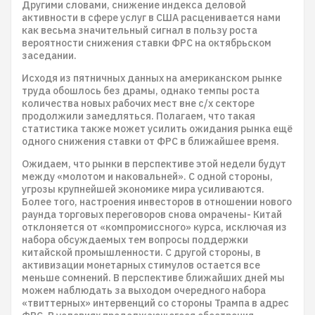
Другими словами, снижение индекса деловой
активности в сфере услуг в США расценивается нами
как весьма значительный сигнал в пользу роста
вероятности снижения ставки ФРС на октябрьском
заседании.
Исходя из пятничных данных на американском рынке
труда обошлось без драмы, однако темпы роста
количества новых рабочих мест вне с/х секторе
продолжили замедляться. Полагаем, что такая
статистика также может усилить ожидания рынка ещё
одного снижения ставки от ФРС в ближайшее время.
Ожидаем, что рынки в перспективе этой недели будут
между «молотом и наковальней». С одной стороны,
угрозы крупнейшей экономике мира усиливаются.
Более того, настроения инвесторов в отношении нового
раунда торговых переговоров снова омрачены- Китай
отклоняется от «компромиссного» курса, исключая из
набора обсуждаемых тем вопросы поддержки
китайской промышленности. С другой стороны, в
активизации монетарных стимулов остается все
меньше сомнений. В перспективе ближайших дней мы
можем наблюдать за выходом очередного набора
«твиттерных» интервенций со стороны Трампа в адрес