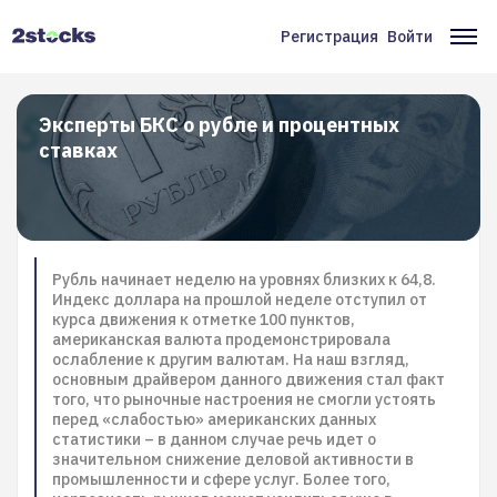
Перейти
к
Регистрация
Войти
Меню
Ос
основному
содержанию
учётной
на
записи
Эксперты БКС о рубле и процентных
ставках
пользователя
Рубль начинает неделю на уровнях близких к 64,8.
Индекс доллара на прошлой неделе отступил от
курса движения к отметке 100 пунктов,
американская валюта продемонстрировала
ослабление к другим валютам. На наш взгляд,
основным драйвером данного движения стал факт
того, что рыночные настроения не смогли устоять
перед «слабостью» американских данных
статистики – в данном случае речь идет о
значительном снижение деловой активности в
промышленности и сфере услуг. Более того,