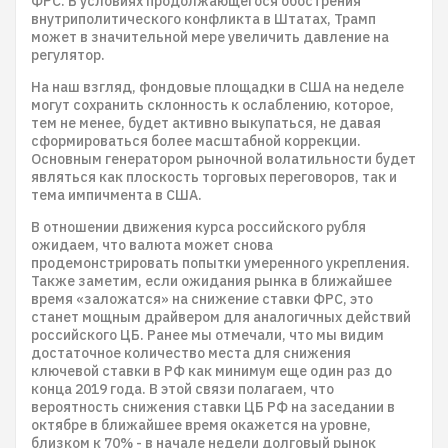
ФРС. В условиях продолжающегося обострения
внутриполитического конфликта в Штатах, Трамп
может в значительной мере увеличить давление на
регулятор.
На наш взгляд, фондовые площадки в США на неделе
могут сохранить склонность к ослаблению, которое,
тем не менее, будет активно выкупаться, не давая
сформироваться более масштабной коррекции.
Основным генератором рыночной волатильности будет
являться как плоскость торговых переговоров, так и
тема импичмента в США.
В отношении движения курса российского рубля
ожидаем, что валюта может снова
продемонстрировать попытки умеренного укрепления.
Также заметим, если ожидания рынка в ближайшее
время «заложатся» на снижение ставки ФРС, это
станет мощным драйвером для аналогичных действий
российского ЦБ. Ранее мы отмечали, что мы видим
достаточное количество места для снижения
ключевой ставки в РФ как минимум еще один раз до
конца 2019 года. В этой связи полагаем, что
вероятность снижения ставки ЦБ РФ на заседании в
октябре в ближайшее время окажется на уровне,
близком к 70% - в начале недели долговый рынок