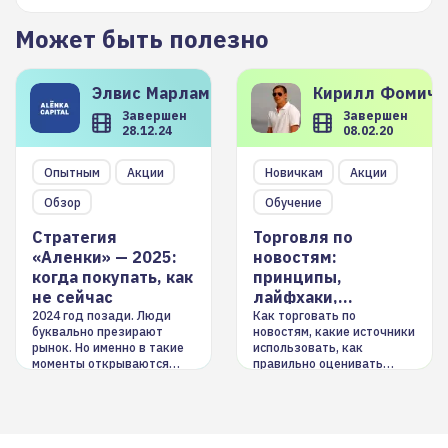
Может быть полезно
Элвис
Марламов
Кирилл
Фомиче
Завершен
Завершен
28.12.24
08.02.20
Опытным
Акции
Новичкам
Акции
Обзор
Обучение
Стратегия
Торговля по
«Аленки» — 2025:
новостям:
когда покупать, как
принципы,
не сейчас
лайфхаки,
инструменты
2024 год позади. Люди
Как торговать по
буквально презирают
новостям, какие источники
рынок. Но именно в такие
использовать, как
моменты открываются
правильно оценивать
долгосрочные
информацию. Также автор
возможности. Обсудим
покажет краткосрочные и
итоги года и стратегию на
среднесрочные
2025-й
торговые стратегии на
новостном потоке