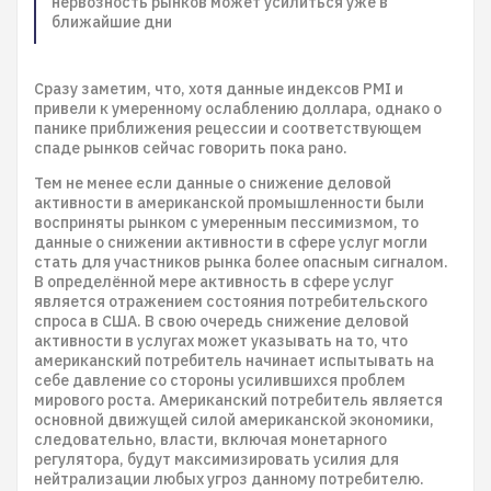
нервозность рынков может усилиться уже в
ближайшие дни
Сразу заметим, что, хотя данные индексов PMI и
привели к умеренному ослаблению доллара, однако о
панике приближения рецессии и соответствующем
спаде рынков сейчас говорить пока рано.
Тем не менее если данные о снижение деловой
активности в американской промышленности были
восприняты рынком с умеренным пессимизмом, то
данные о снижении активности в сфере услуг могли
стать для участников рынка более опасным сигналом.
В определённой мере активность в сфере услуг
является отражением состояния потребительского
спроса в США. В свою очередь снижение деловой
активности в услугах может указывать на то, что
американский потребитель начинает испытывать на
себе давление со стороны усилившихся проблем
мирового роста. Американский потребитель является
основной движущей силой американской экономики,
следовательно, власти, включая монетарного
регулятора, будут максимизировать усилия для
нейтрализации любых угроз данному потребителю.