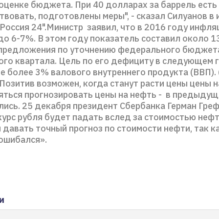
оценке бюджета. При 40 долларах за баррель есть
твовать, подготовлены меры", - сказал Силуанов в
Россия 24".Министр заявил, что в 2016 году инфля
до 6-7%. В этом году показатель составил около 
предложения по уточнению федерального бюджет
вого квартала. Цель по его дефициту в следующем 
е более 3% валового внутреннего продукта (ВВП).
Позитив возможен, когда станут расти цены цены н
яться прогнозировать цены на нефть - в предыдущ
лись. 25 декабря президент Сбербанка Герман Греф
курс рубля будет падать вслед за стоимостью нефт
 давать точный прогноз по стоимости нефти, так к
 ошибался».
и