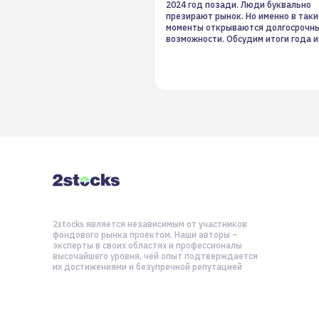
2024 год позади. Люди буквально
презирают рынок. Но именно в таки
моменты открываются долгосрочн
возможности. Обсудим итоги года и
стратегию на 2025-й
2stocks является независимым от участников
фондового рынка проектом. Наши авторы –
эксперты в своих областях и профессионалы
высочайшего уровня, чей опыт подтверждается
их достижениями и безупречной репутацией