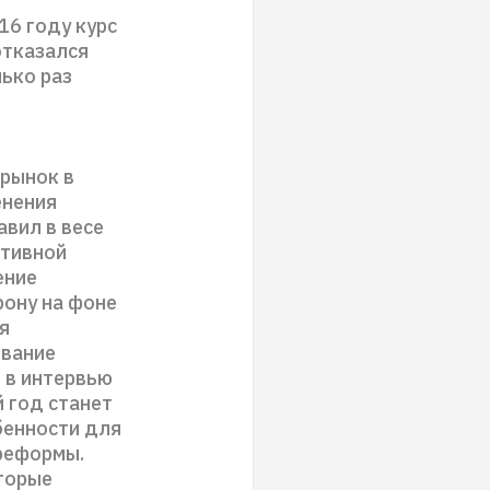
16 году курс
отказался
лько раз
 рынок в
енения
вил в весе
ативной
ение
рону на фоне
я
ивание
 в интервью
 год станет
бенности для
реформы.
оторые