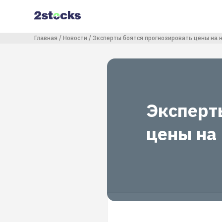
Перейти
к
основному
содержанию
Строка навигации
Главная
Новости
Эксперты боятся прогнозировать цены на 
Эксперт
цены на