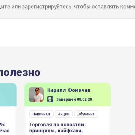
ите или зарегистрируйтесь, чтобы оставлять комм
полезно
Кирилл
Фомичев
Завершен 08.02.20
Новичкам
Акции
Обучение
25:
Торговля по новостям:
йчас
принципы, лайфхаки,