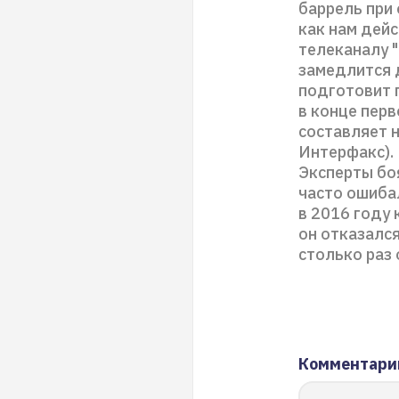
баррель при 
как нам дейс
телеканалу "
замедлится 
подготовит 
в конце пер
составляет н
Интерфакс). 
Эксперты бо
часто ошиба
в 2016 году 
он отказался
столько раз
Комментари