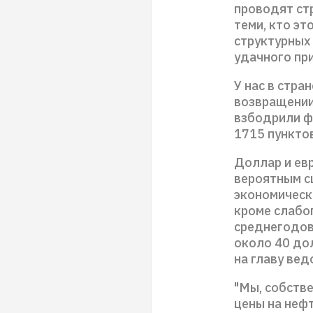
проводят ст
теми, кто эт
структурных
удачного пр
У нас в стра
возвращении
взбодрили ф
1715 пунктов
Доллар и ев
вероятным с
экономическ
кроме слабо
среднегодов
около 40 до
на главу вед
"Мы, собств
цены на неф