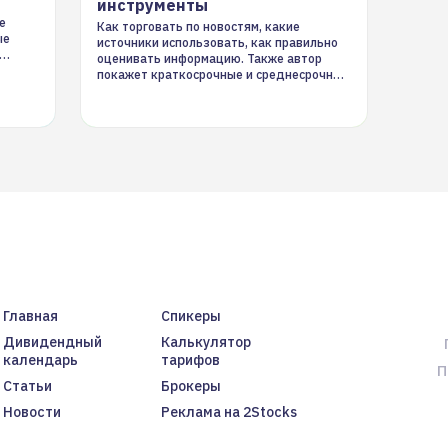
инструменты
е
Как торговать по новостям, какие
ые
источники использовать, как правильно
оценивать информацию. Также автор
покажет краткосрочные и среднесрочные
торговые стратегии на новостном потоке
Главная
Спикеры
Дивидендный
Калькулятор
календарь
тарифов
П
Статьи
Брокеры
Новости
Реклама на 2Stocks