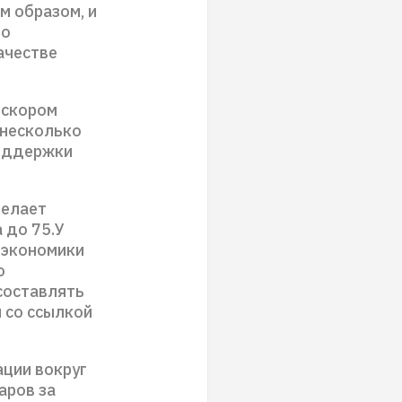
 образом, и
 о
ачестве
 скором
 несколько
оддержки
делает
 до 75.У
 экономики
о
составлять
 со ссылкой
ации вокруг
аров за