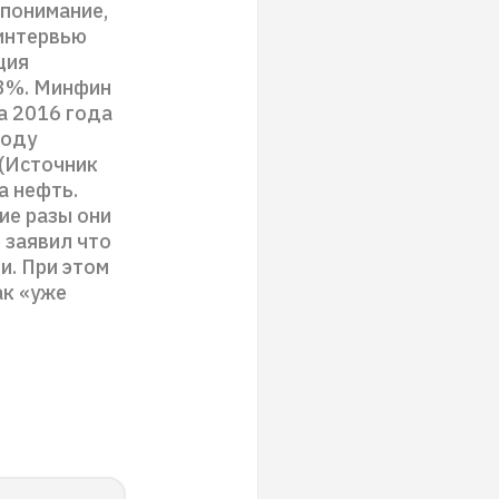
 понимание,
 интервью
ция
13%. Минфин
а 2016 года
году
 (Источник
а нефть.
ие разы они
 заявил что
и. При этом
ак «уже