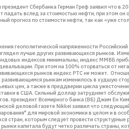
 президент Сбербанка Герман Греф заявил что в 20
т падать вслед за стоимостью нефти, при этом он 
ный прогноз по стоимости нефти, так как «уже сто
жения геополитической напряженности Российский
ыглядел лучше других развивающихся рынков. Изм
ндовых индексов минимальны, индекс ММВБ приба
 девальвации. При этом на 100% оторваться от нег
звивающихся рынков индекс РТС не может. Отнош
к развивающимся рынкам изменилось в худшую сто
ьевых цен, а также в преддверии цикла ужесточени
ставки в США. Сильный доллар затрудняет обслуж
гов. президент Всемирного банка (ВБ) Джим Ен Ким
нской деловой газете Nikkei заявил что следующий
чарования" для мировой экономики в целом и в осо
ся стран, которым следует провести структурные 
 рынки капитала будут четко различать страны, к