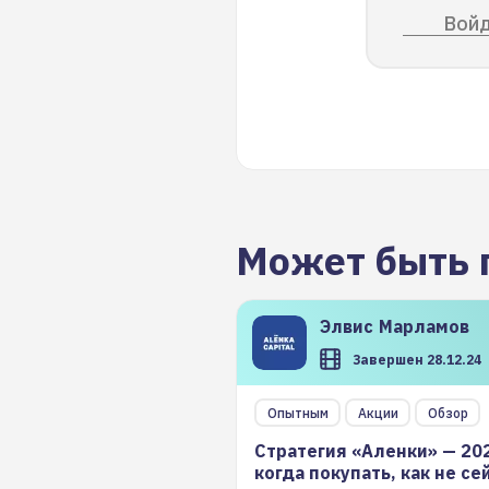
Войд
Может быть 
Элвис
Марламов
Завершен 28.12.24
Опытным
Акции
Обзор
Стратегия «Аленки» — 20
когда покупать, как не се