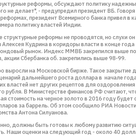
руктурные реформы, обсуждают политику надежным
ого не делает", - предупредил президент ВБ. Говоря
 реформах, президент Всемирного банка привел в к
имера политику властей Индии.
не структурные реформы не проводятся, но слухи он
 Алексея Кудрина в коридоры власти в конце года
ондовый рынок. Индекс ММВБ закрепился выше п
, акции Сбербанка об. закрепились выше 98-99.
ро выросли на Московской бирже. Такое закрытие 
ценарий дальнейшего роста доллара в начале года
их властей нет других рецептов для оздоровления
го рубля. В Министерстве финансов РФ считают, чт
ая стоимость на черное золото в 2016 году будет 
лларов за баррель. Об этом сообщило РИА Новости
омства Антона Силуанова.
енно, должны быть готовы к любому развитию ситу
ть. Наши оценки на следующий год - около 40 долл