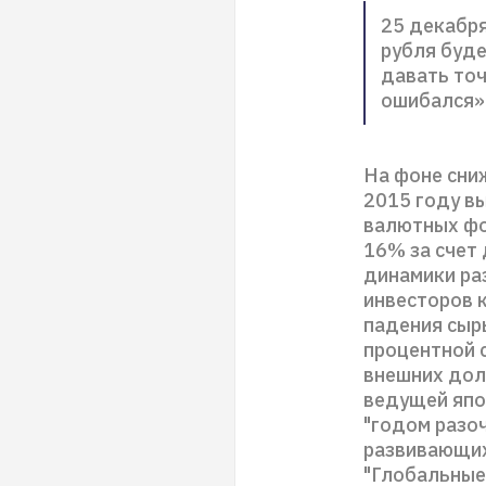
25 декабря
рубля буде
давать точ
ошибался»
На фоне сни
2015 году в
валютных фо
16% за счет
динамики ра
инвесторов 
падения сыр
процентной 
внешних дол
ведущей япо
"годом разо
развивающих
"Глобальные