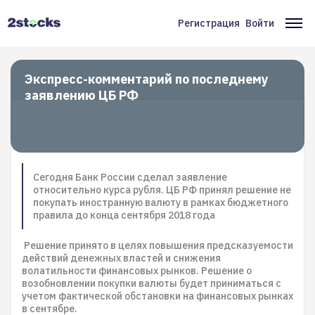
Перейти
к
Регистрация
Войти
Меню
Ос
основному
содержанию
учётной
на
записи
Экспресс-комментарий по последнему
заявлению ЦБ РФ
пользователя
Сегодня Банк России сделал заявление
относительно курса рубля. ЦБ РФ принял решение не
покупать иностранную валюту в рамках бюджетного
правила до конца сентября 2018 года
Решение принято в целях повышения предсказуемости
действий денежных властей и снижения
волатильности финансовых рынков. Решение о
возобновлении покупки валюты будет приниматься с
учетом фактической обстановки на финансовых рынках
в сентябре.