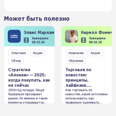
Может быть полезно
Элвис
Марламов
Кирилл
Фомиче
Завершен
Завершен
28.12.24
08.02.20
Опытным
Акции
Новичкам
Акции
Обзор
Обучение
Стратегия
Торговля по
«Аленки» — 2025:
новостям:
когда покупать, как
принципы,
не сейчас
лайфхаки,
инструменты
2024 год позади. Люди
Как торговать по
буквально презирают
новостям, какие источники
рынок. Но именно в такие
использовать, как
моменты открываются
правильно оценивать
долгосрочные
информацию. Также автор
возможности. Обсудим
покажет краткосрочные и
итоги года и стратегию на
среднесрочные