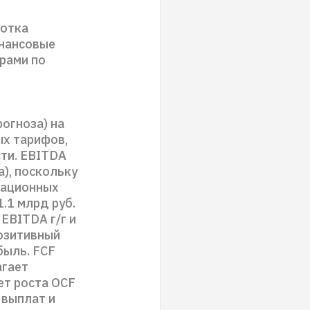
ботка
инансовые
рами по
рогноза) на
ых тарифов,
ти. EBITDA
а), поскольку
рационных
1.1 млрд руб.
 EBITDA г/г и
позитивный
быль. FCF
агает
чет роста OCF
 выплат и