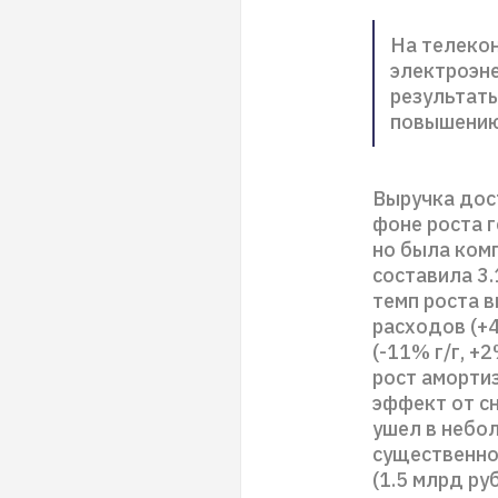
На телекон
электроэне
результат
повышению
Выручка дост
фоне роста 
но была ком
составила 3.
темп роста 
расходов (+4
(-11% г/г, +
рост амортиз
эффект от с
ушел в небол
существенное
(1.5 млрд р