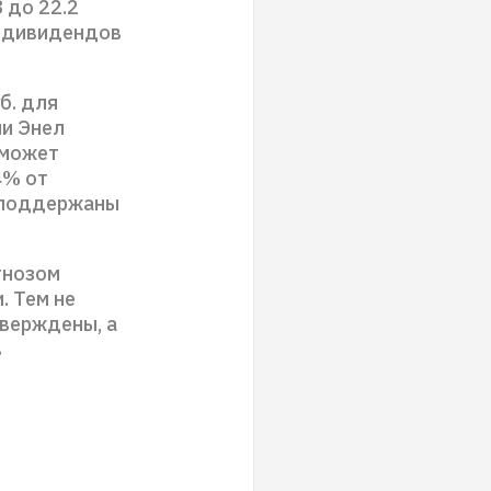
 до 22.2
ы дивидендов
б. для
ии Энел
 может
4% от
 поддержаны
гнозом
. Тем не
тверждены, а
в