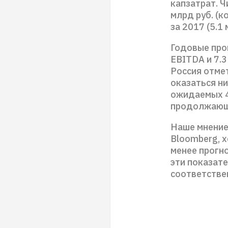
капзатрат. 
млрд руб. (
за 2017 (5.1 
Годовые про
EBITDA и 7.3
Россия отме
оказаться н
ожидаемых 4
продолжающ
Наше мнение
Bloomberg, х
менее прогн
эти показат
соответстве