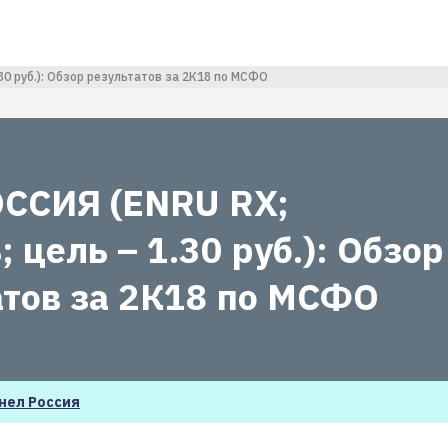
0 руб.): Обзор результатов за 2К18 по МСФО
ССИЯ (ENRU RX;
 цель – 1.30 руб.): Обзор
атов за 2К18 по МСФО
нел Россия