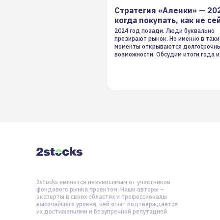
Стратегия «Аленки» — 20
когда покупать, как не се
2024 год позади. Люди буквально
презирают рынок. Но именно в таки
моменты открываются долгосрочн
возможности. Обсудим итоги года и
стратегию на 2025-й
2stocks является независимым от участников
фондового рынка проектом. Наши авторы –
эксперты в своих областях и профессионалы
высочайшего уровня, чей опыт подтверждается
их достижениями и безупречной репутацией