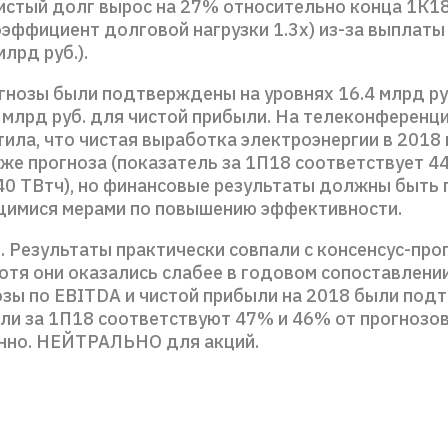
Чистый долг вырос на 27% относительно конца 1К18
коэффициент долговой нагрузки 1.3x) из-за выплат
млрд руб.).
гнозы были подтверждены на уровнях 16.4 млрд ру
 млрд руб. для чистой прибыли. На телеконференц
тила, что чистая выработка электроэнергии в 2018
иже прогноза (показатель за 1П18 соответствует 4
0 ТВтч), но финансовые результаты должны быть
имися мерами по повышению эффективности.
. Результаты практически совпали с консенсус-про
отя они оказались слабее в годовом сопоставлении
озы по EBITDA и чистой прибыли на 2018 были под
ели за 1П18 соответствуют 47% и 46% от прогнозо
нно. НЕЙТРАЛЬНО для акций.