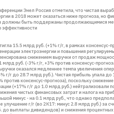
ференции Энел Россия отметила, что чистая выра
ргии в 2018 может оказаться ниже прогноза, но ф
ы должны быть поддержаны продолжающимися ме
 эффективности
игла 15.5 млрд руб. (+1% г/г, в рамках консенсус-п
генерации электроэнергии и повышения регулируем
пенсирована снижением выручки от продаж мощнос
1 млрд руб. (-3% г/г, +3% против консенсус-прогноз
выручки оказался медленнее темпа увеличения опе
% г/г до 28.7 млрд руб.). Чистая прибыль упала до 
2% против консенсус-прогноза), поскольку снижение
ации (+17% г/г до 1.0 млрд руб.) нейтрализовали 
нижения чистых финансовых затрат и налога на при
ьшой минус - на 0.1 млрд руб., что однако предпол
 улучшение г/г (во 2К17: минус 2.8 млрд руб.) за с
уб. до выплаты дивидендов) и снижения процентных