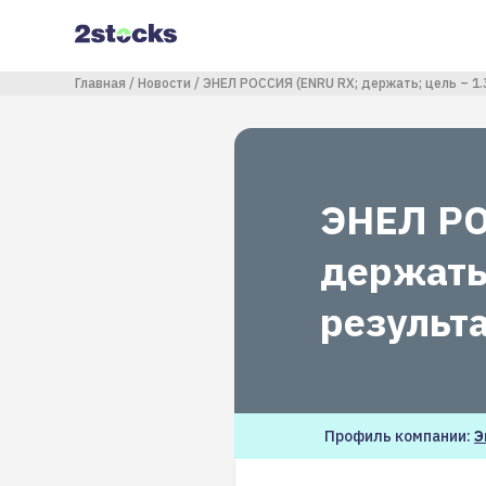
Перейти
к
основному
содержанию
Строка навигации
Главная
Новости
ЭНЕЛ РОССИЯ (ENRU RX; держать; цель – 1.3
ЭНЕЛ РО
держать;
результ
Профиль компании:
Э