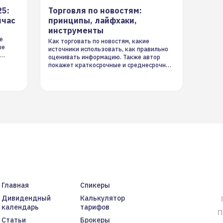
25:
Торговля по новостям:
йчас
принципы, лайфхаки,
инструменты
е
Как торговать по новостям, какие
ые
источники использовать, как правильно
оценивать информацию. Также автор
покажет краткосрочные и среднесрочные
торговые стратегии на новостном потоке
Главная
Спикеры
Дивидендный
Калькулятор
календарь
тарифов
П
Статьи
Брокеры