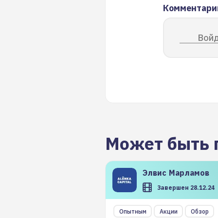
Комментари
Войд
Может быть 
Элвис
Марламов
Завершен 28.12.24
Опытным
Акции
Обзор