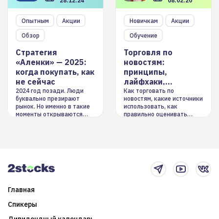
28.12.24
08.02.20
Опытным
Акции
Новичкам
Акции
Обзор
Обучение
Стратегия
Торговля по
«Аленки» — 2025:
новостям:
когда покупать, как
принципы,
не сейчас
лайфхаки,
инструменты
2024 год позади. Люди
Как торговать по
буквально презирают
новостям, какие источники
рынок. Но именно в такие
использовать, как
моменты открываются
правильно оценивать
долгосрочные
информацию. Также автор
возможности. Обсудим
покажет краткосрочные и
итоги года и стратегию на
среднесрочные
2025-й
торговые стратегии на
новостном потоке
Главная
Спикеры