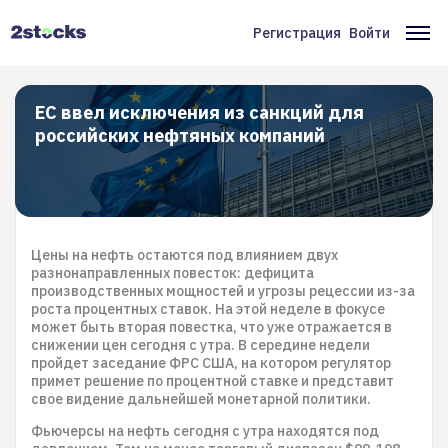
Перейти
к
Регистрация
Войти
Меню
Ос
основному
содержанию
учётной
на
записи
ЕС ввел исключения из санкций для
российских нефтяных компаний
пользователя
Цены на нефть остаются под влиянием двух
разнонаправленных повесток: дефицита
производственных мощностей и угрозы рецессии из-за
роста процентных ставок. На этой неделе в фокусе
может быть вторая повестка, что уже отражается в
снижении цен сегодня с утра. В середине недели
пройдет заседание ФРС США, на котором регулятор
примет решение по процентной ставке и представит
свое видение дальнейшей монетарной политики.
Фьючерсы на нефть сегодня с утра находятся под