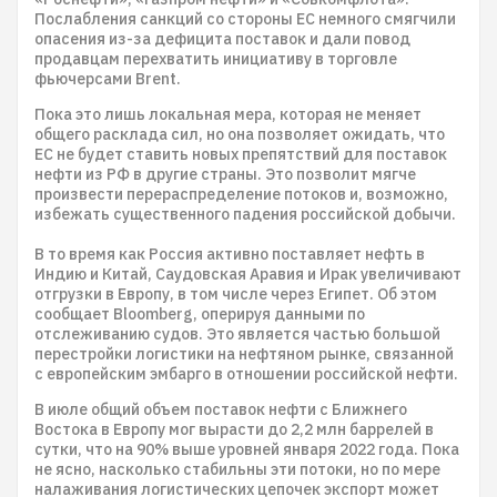
Послабления санкций со стороны ЕС немного смягчили
опасения из-за дефицита поставок и дали повод
продавцам перехватить инициативу в торговле
фьючерсами Brent.
Пока это лишь локальная мера, которая не меняет
общего расклада сил, но она позволяет ожидать, что
ЕС не будет ставить новых препятствий для поставок
нефти из РФ в другие страны. Это позволит мягче
произвести перераспределение потоков и, возможно,
избежать существенного падения российской добычи.
В то время как Россия активно поставляет нефть в
Индию и Китай, Саудовская Аравия и Ирак увеличивают
отгрузки в Европу, в том числе через Египет. Об этом
сообщает Bloomberg, оперируя данными по
отслеживанию судов. Это является частью большой
перестройки логистики на нефтяном рынке, связанной
с европейским эмбарго в отношении российской нефти.
В июле общий объем поставок нефти с Ближнего
Востока в Европу мог вырасти до 2,2 млн баррелей в
сутки, что на 90% выше уровней января 2022 года. Пока
не ясно, насколько стабильны эти потоки, но по мере
налаживания логистических цепочек экспорт может