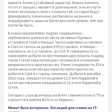
принять более устойчивый характер. Важно помнить,
что этот процесс является длительным, и на его пути
может возникнуть много сложностей, которые будут
формировать локальные дисбалансы на рынке и
поддерживать цены на более высоком уровне, чем они
могли бы быть.
В конце недели Baker Hughes традиционно
опубликовал данные по числу активных буровых
установок в США и Канаде. Число нефтяных установок
в США осталось на уровне 599 установок, в Канаде –
снизилось на 1 установок, до 124. В совокупности со
снижением добычи на протяжении двух недель подряд
такая статистика охлаждает оптимизм в отношении
американского производства. Ранее специалисты EIA в
своем июльском обзоре пересмотрели прогноз по
добыче в США в сторону снижения. Добыча в декабре
2022 года. ожидается на уровне 12,5 млн баррелей в
сутки против ранее ожидавшихся 12,6 млн баррелей в
сутки.
Сегодня с утра фьючерсы на Brent снижаются на 0,7% и
торгуются в районе $102,6 за баррель.
Может быть интересно: Топ акций для ставки на IT-