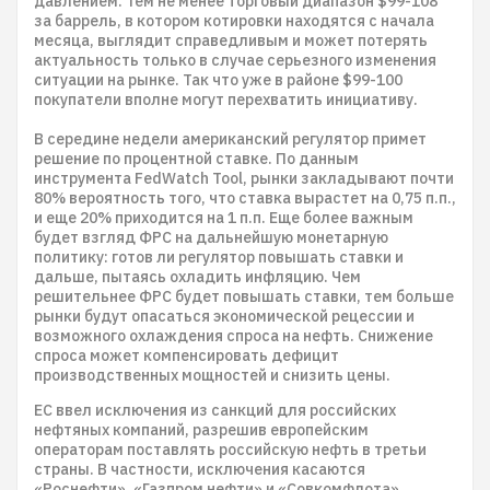
давлением. Тем не менее торговый диапазон $99-108
за баррель, в котором котировки находятся с начала
месяца, выглядит справедливым и может потерять
актуальность только в случае серьезного изменения
ситуации на рынке. Так что уже в районе $99-100
покупатели вполне могут перехватить инициативу.
В середине недели американский регулятор примет
решение по процентной ставке. По данным
инструмента FedWatch Tool, рынки закладывают почти
80% вероятность того, что ставка вырастет на 0,75 п.п.,
и еще 20% приходится на 1 п.п. Еще более важным
будет взгляд ФРС на дальнейшую монетарную
политику: готов ли регулятор повышать ставки и
дальше, пытаясь охладить инфляцию. Чем
решительнее ФРС будет повышать ставки, тем больше
рынки будут опасаться экономической рецессии и
возможного охлаждения спроса на нефть. Снижение
спроса может компенсировать дефицит
производственных мощностей и снизить цены.
ЕС ввел исключения из санкций для российских
нефтяных компаний, разрешив европейским
операторам поставлять российскую нефть в третьи
страны. В частности, исключения касаются
«Роснефти», «Газпром нефти» и «Совкомфлота».