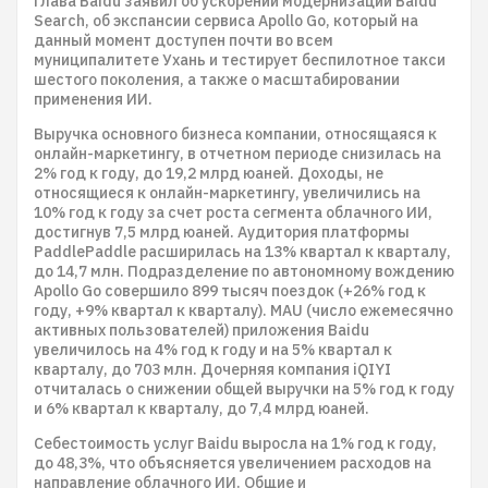
глава Baidu заявил об ускорении модернизации Baidu
Search, об экспансии сервиса Apollo Go, который на
данный момент доступен почти во всем
муниципалитете Ухань и тестирует беспилотное такси
шестого поколения, а также о масштабировании
применения ИИ.
Выручка основного бизнеса компании, относящаяся к
онлайн-маркетингу, в отчетном периоде снизилась на
2% год к году, до 19,2 млрд юаней. Доходы, не
относящиеся к онлайн-маркетингу, увеличились на
10% год к году за счет роста сегмента облачного ИИ,
достигнув 7,5 млрд юаней. Аудитория платформы
PaddlePaddle расширилась на 13% квартал к кварталу,
до 14,7 млн. Подразделение по автономному вождению
Apollo Go совершило 899 тысяч поездок (+26% год к
году, +9% квартал к кварталу). MAU (число ежемесячно
активных пользователей) приложения Baidu
увеличилось на 4% год к году и на 5% квартал к
кварталу, до 703 млн. Дочерняя компания iQIYI
отчиталась о снижении общей выручки на 5% год к году
и 6% квартал к кварталу, до 7,4 млрд юаней.
Себестоимость услуг Baidu выросла на 1% год к году,
до 48,3%, что объясняется увеличением расходов на
направление облачного ИИ. Общие и