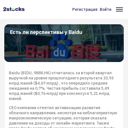
Перейти
к
Регистрация
Войти
Меню
Ос
основному
содержанию
учётной
на
записи
Есть ли перспективы у Baidu
пользователя
Baidu (BIDU, 9888.HK) отчиталась за второй квартал
выручкой на уровне прошлогоднего результата 33,93
млрд юаней ($4,67 млрд) , что опередило средние
ожидания на 0,7%. Чистая прибыль составила 5,49
млрд юаней ($0,76 млрд) при консенсусе 5,21 млрд
юаней.
CEO компании отметил активизацию развития
облачного направления, несмотря на неблагоприятную
макроэкономическую ситуацию, которая оказала
давление на доходы от онлайн-маркетинга. Также