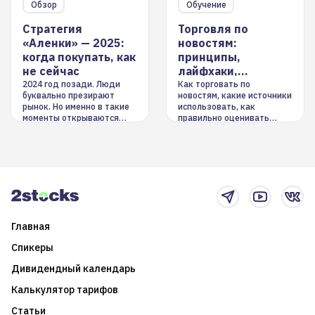
Обзор
Обучение
Стратегия
Торговля по
«Аленки» — 2025:
новостям:
когда покупать, как
принципы,
не сейчас
лайфхаки,
инструменты
2024 год позади. Люди
Как торговать по
буквально презирают
новостям, какие источники
рынок. Но именно в такие
использовать, как
моменты открываются
правильно оценивать
долгосрочные
информацию. Также автор
возможности. Обсудим
покажет краткосрочные и
итоги года и стратегию на
среднесрочные
2025-й
торговые стратегии на
новостном потоке
Главная
Спикеры
Дивидендный календарь
Калькулятор тарифов
Статьи