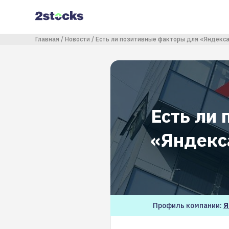
Перейти
к
основному
содержанию
Строка навигации
Главная
Новости
Есть ли позитивные факторы для «Яндекса
Есть ли
«Яндекс
Профиль компании:
Я