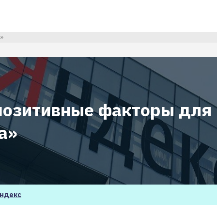
»
 позитивные факторы для
а»
ндекс