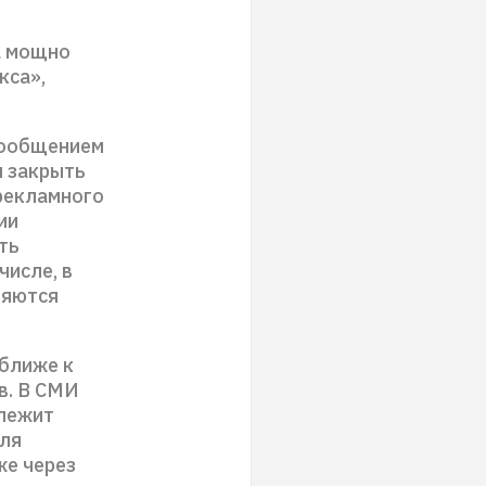
а мощно
кса»,
 сообщением
я закрыть
рекламного
ии
ть
числе, в
ляются
 ближе к
в. В СМИ
длежит
для
же через