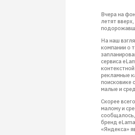
Вчера на фо
летят вверх,
подорожавшие
На наш взгл
компании о т
запланирова
сервиса eLa
контекстной
рекламные ка
поисковике 
малые и сре
Скорее всего
малому и ср
сообщалось,
бренд eLama,
«Яндекса» яв