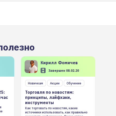
полезно
Кирилл
Фомичев
Завершен 08.02.20
Новичкам
Акции
Обучение
25:
Торговля по новостям:
йчас
принципы, лайфхаки,
инструменты
е
Как торговать по новостям, какие
ые
источники использовать, как правильно