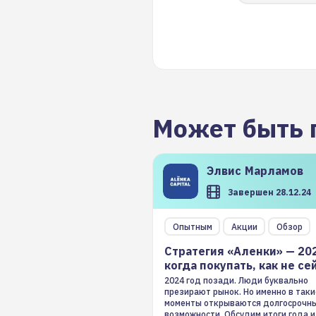
Может быть 
Элвис
Марламов
Завершен 28.12.24
Опытным
Акции
Обзор
Стратегия «Аленки» — 20
когда покупать, как не се
2024 год позади. Люди буквально
презирают рынок. Но именно в таки
моменты открываются долгосрочн
возможности. Обсудим итоги года и