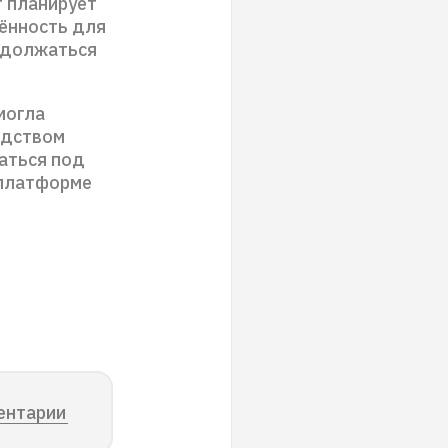
т планирует
лённость для
одолжаться
могла
одством
аться под
 платформе
ентарии