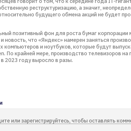
сяцев говорит о том, что к середине года IT-гиган
обственную реструктуризацию, а значит, неопреде
относительно будущего обмена акций не будет пр
ный позитивный фон для роста бумаг корпорации 
 и новость, что «Яндекс» намерен заняться произв
х компьютеров и ноутбуков, которые будут выпуск
en. По крайней мере, производство телевизоров на
в 2023 году выросло в разы.
и
ите или зарегистрируйтесь, чтобы оставлять комм