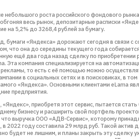
не небольшого роста российского фондового рынк
 обгоняя весь рынок, депозитарные расписки «Янде
 на 5,2% до 3268,4 рублей за бумагу.
яд, бумаги «Яндекса» дорожают сегодня в связи с
ом, что она до середины текущего года собираетс
нную ещё два года назад сделку по приобретении 
ma. Эта компания специализируется на автоматизац
 рекламы, то есть с её помощью можно осуществля
мпании в социальных сетях и в поисковиках, в том 
самого «Яндекса». Основными клиентами eLama яв
дние предприятия.
, «Яндекс», приобретя этот сервис, пытается стать
еднему бизнесу и расширить свой портфель проекто
 что выручка ООО «АДВ-Сервис», которому прина
 в 2022 году составила 29 млрд руб. Такой актив 
но будет не лишним, и планы закрыть эту сделку у