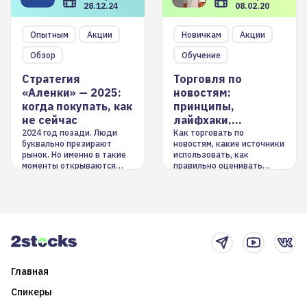
28.12.24
08.02.20
Опытным
Акции
Новичкам
Акции
Обзор
Обучение
Стратегия
Торговля по
«Аленки» — 2025:
новостям:
когда покупать, как
принципы,
не сейчас
лайфхаки,
инструменты
2024 год позади. Люди
Как торговать по
буквально презирают
новостям, какие источники
рынок. Но именно в такие
использовать, как
моменты открываются
правильно оценивать
долгосрочные
информацию. Также автор
возможности. Обсудим
покажет краткосрочные и
итоги года и стратегию на
среднесрочные
2025-й
торговые стратегии на
новостном потоке
Главная
Спикеры