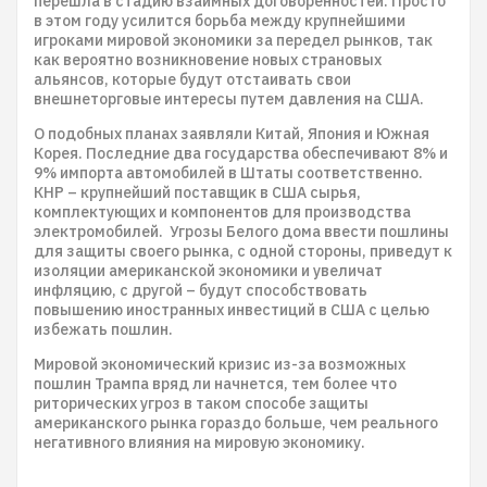
перешла в стадию взаимных договоренностей. Просто
в этом году усилится борьба между крупнейшими
игроками мировой экономики за передел рынков, так
как вероятно возникновение новых страновых
альянсов, которые будут отстаивать свои
внешнеторговые интересы путем давления на США.
О подобных планах заявляли Китай, Япония и Южная
Корея. Последние два государства обеспечивают 8% и
9% импорта автомобилей в Штаты соответственно.
КНР – крупнейший поставщик в США сырья,
комплектующих и компонентов для производства
электромобилей. Угрозы Белого дома ввести пошлины
для защиты своего рынка, с одной стороны, приведут к
изоляции американской экономики и увеличат
инфляцию, с другой – будут способствовать
повышению иностранных инвестиций в США с целью
избежать пошлин.
Мировой экономический кризис из-за возможных
пошлин Трампа вряд ли начнется, тем более что
риторических угроз в таком способе защиты
американского рынка гораздо больше, чем реального
негативного влияния на мировую экономику.