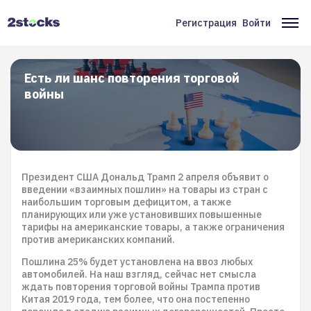
Перейти
к
Регистрация
Войти
Меню
Ос
основному
содержанию
учётной
на
записи
Есть ли шанс повторения торговой
войны
пользователя
Президент США Дональд Трамп 2 апреля объявит о
введении «взаимных пошлин» на товары из стран с
наибольшим торговым дефицитом, а также
планирующих или уже установивших повышенные
тарифы на американские товары, а также ограничения
против американских компаний.
Пошлина 25% будет установлена на ввоз любых
автомобилей. На наш взгляд, сейчас нет смысла
ждать повторения торговой войны Трампа против
Китая 2019 года, тем более, что она постепенно