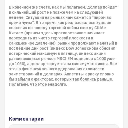
В конечном же счете, как мы полагаем, доллар пойдет
в сильнейший рост не позже чем на следующей
неделе. Ситуация на рынках нам кажется “пиром во
время чумы”. В то время как реализовались худшие
опасения по поводу торговой войны между США и
Китаем (причем здесь противостояние начинает
переходить из чисто торговой плоскости в
санкционное давление), рынки продолжают начатый в
последние дни рост (индекс Dow Jones снова обновил
исторический максимум в пятницу, индекс акций
развивающихся рынков MSCI EM поднялся с 1000 уже
до 1050), а доллар торгуется на минимумах с июня. Все
это на фоне неуклонного удорожания стоимости
заимствований в долларах. Аппетиты к риску словно
бы забыли о факторах, которых так боялись раньше.
Полагаем, что это ненадолго.
Комментарии