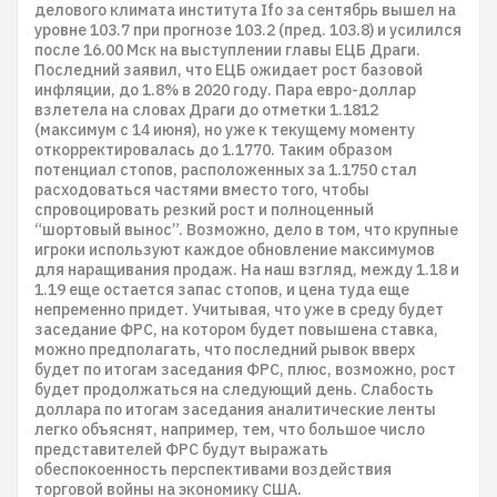
делового климата института Ifo за сентябрь вышел на
уровне 103.7 при прогнозе 103.2 (пред. 103.8) и усилился
после 16.00 Мск на выступлении главы ЕЦБ Драги.
Последний заявил, что ЕЦБ ожидает рост базовой
инфляции, до 1.8% в 2020 году. Пара евро-доллар
взлетела на словах Драги до отметки 1.1812
(максимум с 14 июня), но уже к текущему моменту
откорректировалась до 1.1770. Таким образом
потенциал стопов, расположенных за 1.1750 стал
расходоваться частями вместо того, чтобы
спровоцировать резкий рост и полноценный
“шортовый вынос”. Возможно, дело в том, что крупные
игроки используют каждое обновление максимумов
для наращивания продаж. На наш взгляд, между 1.18 и
1.19 еще остается запас стопов, и цена туда еще
непременно придет. Учитывая, что уже в среду будет
заседание ФРС, на котором будет повышена ставка,
можно предполагать, что последний рывок вверх
будет по итогам заседания ФРС, плюс, возможно, рост
будет продолжаться на следующий день. Слабость
доллара по итогам заседания аналитические ленты
легко объяснят, например, тем, что большое число
представителей ФРС будут выражать
обеспокоенность перспективами воздействия
торговой войны на экономику США.