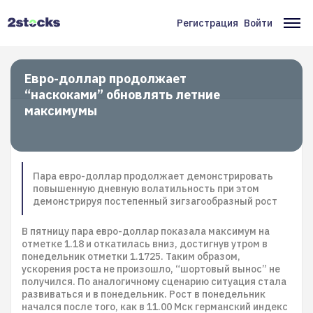
Перейти
к
Регистрация
Войти
Меню
Ос
основному
содержанию
учётной
на
записи
Евро-доллар продолжает
“наскоками” обновлять летние
пользователя
максимумы
Пара евро-доллар продолжает демонстрировать
повышенную дневную волатильность при этом
демонстрируя постепенный зигзагообразный рост
В пятницу пара евро-доллар показала максимум на
отметке 1.18 и откатилась вниз, достигнув утром в
понедельник отметки 1.1725. Таким образом,
ускорения роста не произошло, “шортовый вынос” не
получился. По аналогичному сценарию ситуация стала
развиваться и в понедельник. Рост в понедельник
начался после того, как в 11.00 Мск германский индекс