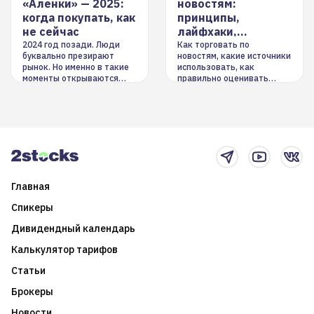
«Аленки» — 2025:
новостям:
когда покупать, как
принципы,
не сейчас
лайфхаки,
инструменты
2024 год позади. Люди
Как торговать по
буквально презирают
новостям, какие источники
рынок. Но именно в такие
использовать, как
моменты открываются
правильно оценивать
долгосрочные
информацию. Также автор
возможности. Обсудим
покажет краткосрочные и
итоги года и стратегию на
среднесрочные
2025-й
торговые стратегии на
новостном потоке
Главная
Спикеры
Дивидендный календарь
Калькулятор тарифов
Статьи
Брокеры
Новости