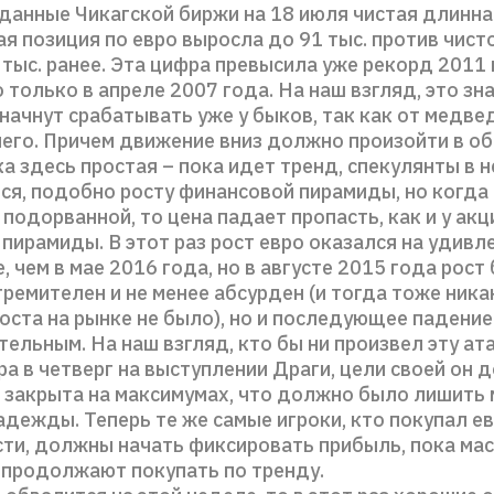
данные Чикагской биржи на 18 июля чистая длинна
я позиция по евро выросла до 91 тыс. против чист
 тыс. ранее. Эта цифра превысила уже рекорд 2011 
только в апреле 2007 года. На наш взгляд, это зна
начнут срабатывать уже у быков, так как от медве
чего. Причем движение вниз должно произойти в о
а здесь простая – пока идет тренд, спекулянты в не
ся, подобно росту финансовой пирамиды, но когда
подорванной, то цена падает пропасть, как и у акц
ирамиды. В этот раз рост евро оказался на удивле
 чем в мае 2016 года, но в августе 2015 года рост
ремителен и не менее абсурден (и тогда тоже ник
оста на рынке не было), но и последующее падени
ельным. На наш взгляд, кто бы ни произвел эту ата
а в четверг на выступлении Драги, цели своей он 
 закрыта на максимумах, что должно было лишить
дежды. Теперь те же самые игроки, кто покупал ев
сти, должны начать фиксировать прибыль, пока ма
 продолжают покупать по тренду.