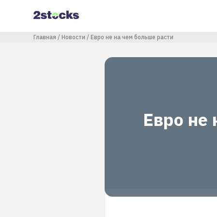
Перейти
к
основному
содержанию
Строка навигации
Главная
Новости
Евро не на чем больше расти
Евро не 