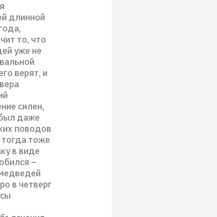
я
ой длинной
года,
чит то, что
дей уже не
бвальной
го верят, и
 вера
ий
ние силен,
 был даже
аких поводов
е тогда тоже
ку в виде
добился –
 медведей
ро в четверг
ссы