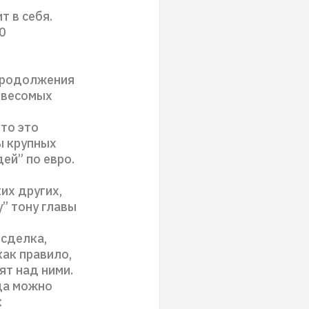
т в себя.
0
продолжения
 весомых
то это
ы крупных
ей” по евро.
их других,
у” тону главы
 сделка,
как правило,
ят над ними.
гда можно
к