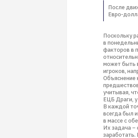
После движ
Евро-долла
Поскольку р
в понедельн
факторов в 
относительн
может быть 
игроков, нап
Объяснение к
предшествова
учитывая, чт
ЕЦБ Драги, у 
В каждой точ
всегда был и
в массе с об
Их задача – 
заработать. 