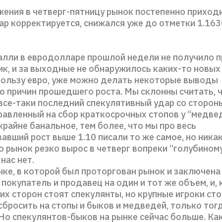
ения в четверг-пятницу рынок постепенно приходи
р корректируется, снижался уже до отметки 1.163
алли в евродолларе прошлой недели не получило 
ик, и за выходные не обнаружилось каких-то новых
пользу евро, уже можно делать некоторые выводы
о причин прошедшего роста. Мы склонны считать, ч
все-таки последний спекулятивный удар со сторон
равленный на сбор краткосрочных стопов у “медвед
райне банальное, тем более, что мы про весь
вший рост выше 1.10 писали то же самое, но никак
о рынок резко вырос в четверг вопреки “голубином
нас нет.
ке, в которой был проторгован рынок и заключена
 покупатель и продавец на один и тот же объем, и, 
еих сторон стоят спекулянты, но крупные игроки сто
сбросить на стопы и быков и медведей, только то
Но спекулянтов-быков на рынке сейчас больше. Ка