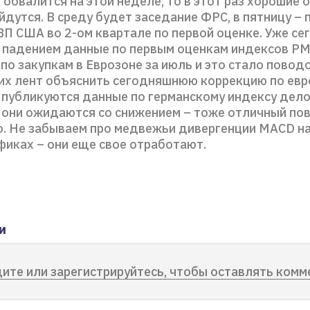
 обвалится на этой неделе, то в этот раз хорошие
йдутся. В среду будет заседание ФРС, в пятницу –
ВП США во 2-ом квартале по первой оценке. Уже с
 падением данные по первым оценкам индексов PM
по закупкам в Еврозоне за июль и это стало повод
их лент объяснить сегодняшнюю коррекцию по евр
 публикуются данные по германскому индексу дел
, они ожидаются со снижением – тоже отличный по
о. Не забываем про медвежьи дивергенции MACD на
фиках – они еще свое отработают.
и
ите или зарегистрируйтесь, чтобы оставлять комм