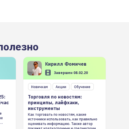
полезно
Кирилл
Фомичев
Завершен 08.02.20
Новичкам
Акции
Обучение
25:
Торговля по новостям:
йчас
принципы, лайфхаки,
инструменты
е
Как торговать по новостям, какие
ые
источники использовать, как правильно
оценивать информацию. Также автор
покажет краткосрочные и среднесрочные