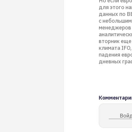
Но если евро
для этого на
данных по В
с небольшим
менеджеров 
аналитическ
вторник еще
климата IFO
падения евр
дневных гра
Комментари
Войд