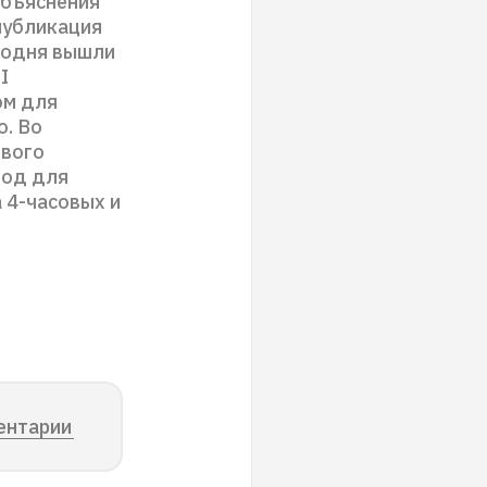
 объяснения
 публикация
егодня вышли
I
ом для
о. Во
ового
вод для
 4-часовых и
ентарии