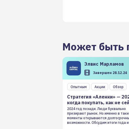
Может быть 
Элвис
Марламов
Завершен 28.12.24
Опытным
Акции
Обзор
Стратегия «Аленки» — 20
когда покупать, как не се
2024 год позади. Люди буквально
презирают рынок. Но именно в таки
моменты открываются долгосрочн
возможности. Обсудим итоги года и
стратегию на 2025-й