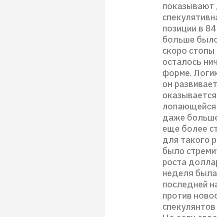
показывают 
спекулятивна
позиции в 84
больше было 
скоро стопы 
осталось ни
форме. Логик
он развивает
оказывается 
лопающейся п
даже больше,
еще более ст
для такого р
было стремит
роста доллар
неделя была
последней на
против ново
спекулянтов