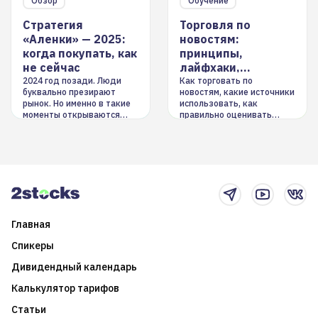
Обзор
Обучение
Стратегия
Торговля по
«Аленки» — 2025:
новостям:
когда покупать, как
принципы,
не сейчас
лайфхаки,
инструменты
2024 год позади. Люди
Как торговать по
буквально презирают
новостям, какие источники
рынок. Но именно в такие
использовать, как
моменты открываются
правильно оценивать
долгосрочные
информацию. Также автор
возможности. Обсудим
покажет краткосрочные и
итоги года и стратегию на
среднесрочные
2025-й
торговые стратегии на
новостном потоке
Главная
Спикеры
Дивидендный календарь
Калькулятор тарифов
Статьи