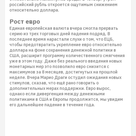
российский рубль откроется ощутимым снижением
относительно доллара.
Рост евро
Единая европейская валюта вчера смогла прервать
серию из трех торговых дней падения подряд. В
последнее время нарастали слухи о том, что ЕЦБ,
чтобы предотвратить укрепление евро относительно
доллара на фоне сохранения денежной политики в
США, расширит программу количественного смягчения
уже в этом году. Даже без реального введения новых
монетарных мер это позволило евро снизится с
максимумов за 8 месяцев, достигнутых на прошлой
неделе. Вчера Марио Драги остудил ожидания новых
стимулов, сказав, что ещё рано говорить о
дополнительных мерах поддержки. Евро вырос,
однако если дивергенция между денежными
политиками в США и Европы продолжится, мы увидим
его дальнейшее падение в течение года.