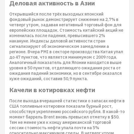
Деловая активность в Азии
Открывшийся после трёх выходных японский
фондовый рынок демонстрирует снижение на 2,7% в
четверг утром, задавая негативный торговый фон для
европейских площадок. Стоимость китайский акций не
изменилась после падения, превысившего 2%
накануне. Индексы деловой активности стран
сигнализируют об экономическом замедлении а
регионе. Вчера PMI в секторе производства Китая упал
до 47 пунктов, что является минимумом с 2009 года.
Аналогичный показатель для Японии находится выше
уровня в 50 пунктов, отделяющего ожидания роста от
ожидания падений экономики, но в сентябре оказался
хуже ожиданий, составив 50,9 пункта.
Качели в котировках нефти
После выхода вчерашней статистики о запасах нефти в
США топливные котировки показали бурный рост,
способствуя укреплению российского рубля. В какой-то
момент баррель Brent вновь превысил отметку в $50.
Тем не менее уже к концу американской торговой
сессии стоимость нефти упала почти на 5%
относительно максимумов среды. В четверг утром