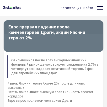
Перейти
к
Регистрация
Войти
Меню
Ос
основному
содержанию
учётной
на
записи
Евро прервал падение после
комментариев Драги, акции Японии
пользователя
теряют 2%
Открывшийся после трёх выходных японский
фондовый рынок демонстрирует снижение на 2,7% в
четверг утром, задавая негативный торговый фон
для европейских площадок
Рынок Японии теряет более 2% после длинных
выходных
Нефть показывает высокую волатильность в узком
коридоре
Евро вырос после комментариев Драги