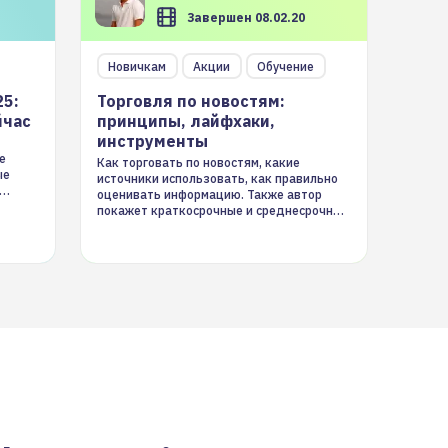
Завершен 08.02.20
Новичкам
Акции
Обучение
25:
Торговля по новостям:
йчас
принципы, лайфхаки,
инструменты
е
Как торговать по новостям, какие
ые
источники использовать, как правильно
оценивать информацию. Также автор
покажет краткосрочные и среднесрочные
торговые стратегии на новостном потоке