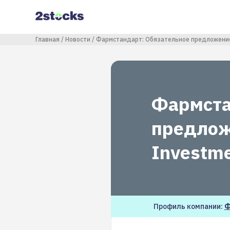
Перейти
к
основному
содержанию
Строка навигации
Главная
Новости
Фармстандарт: Обязательное предложение 
Фармста
предлож
Investme
Профиль компании:
Ф