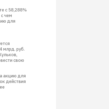
те с 58,288%
 с чем
цию для
уется
 млрд. руб.
Кульков,
овести свою
за акцию для
рок действия
ее