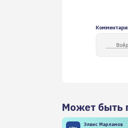
Комментари
Войд
Может быть 
Элвис
Марламов