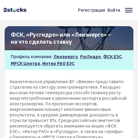
Перейти
к
Регистрация
Войти
Меню
Ос
основному
содержанию
учётной
на
записи
ФСК, «Русгидро» или «Ленэнерго» –
на что сделать ставку
пользователя
Профиль компании:
Ленэнерго
,
РусГидро
,
ФСК ЕЭС
,
МРСК Центра
,
Интер РАО ЕЭС
Аналитическое управление ФГ «Финам» представило
стратегию по сектору электроэнергетики. Рекордно
высокая летняя температура способствовала росту
энергопотребления и увеличению экспорта российской
электроэнергии. По прогнозам экспертов,
энергокомпании покажут неплохие финансовые
результаты, а средняя дивидендная доходность в
отрасли превысит 8%. Среди российских эмитентов
рекомендуется обратить внимание на акции «ФСК
ЕЭС», «Интер РАО» и «Русгидро», а также на «префы»
«Ленэнерго» и «МРСК Центра и Приволжья».