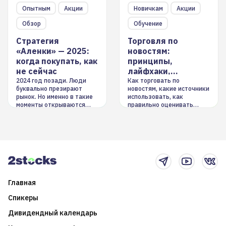
Опытным
Акции
Новичкам
Акции
Обзор
Обучение
Стратегия
Торговля по
«Аленки» — 2025:
новостям:
когда покупать, как
принципы,
не сейчас
лайфхаки,
инструменты
2024 год позади. Люди
Как торговать по
буквально презирают
новостям, какие источники
рынок. Но именно в такие
использовать, как
моменты открываются
правильно оценивать
долгосрочные
информацию. Также автор
возможности. Обсудим
покажет краткосрочные и
итоги года и стратегию на
среднесрочные
2025-й
торговые стратегии на
новостном потоке
Главная
Спикеры
Дивидендный календарь