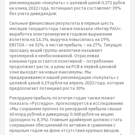
рекомендацию «покупать» с целевой ценой 0,272 рубля
на конец 2022 года, потенциал роста составляет 39%
без учета дивидендов.
Сильные финансовые результаты в первые шесть
месяцев текущего года также показала «Интер РАО»:
выработка электроэнергии в годовом выражении
взлетела на 14,3%, выручка повысилась на 19%,
EBITDA – на 32%, а чистая прибыль – на 27%. Текущую
просадку акций группы аналитики называют
чрезмерной и необоснованной. Отраслевая
конъюнктура остается позитивной – потребление
продолжает расти, а цены на РСВ в первой ценовой
зоне выходят на новые максимумы. Мы
придерживаемся нашей рекомендации «покупать» с
целевой ценой 6,19 рубля на апрель 2022 года, которая
предполагает потенциал роста 30%.
Рекордную прибыль по итогам годам также может
показать «Русгидро», прогнозируется в исследовании:
«Мы сохраняем прогноз по рекордной прибыли свыше
60 млрд рублей и дивиденду 0,068 рубля на акцию
(доходность 8,3%). Главным драйвером должно стать
сокращение обесценений по активам в сравнении с
прошлым годом на фоне отсутствия крупных вводов.