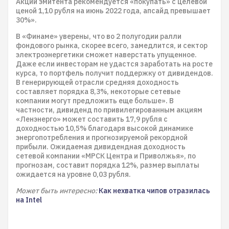
Акции эмитента рекомендуется «покупать» с целевой
ценой 1,10 рубля на июнь 2022 года, апсайд превышает
30%».
В «Финаме» уверены, что во 2 полугодии ралли
фондового рынка, скорее всего, замедлится, и сектор
электроэнергетики сможет наверстать упущенное.
Даже если инвесторам не удастся заработать на росте
курса, то портфель получит поддержку от дивидендов.
В генерирующей отрасли средняя доходность
составляет порядка 8,3%, некоторые сетевые
компании могут предложить еще больше». В
частности, дивиденд по привилегированным акциям
«Ленэнерго» может составить 17,9 рубля с
доходностью 10,5% благодаря высокой динамике
энергопотребления и прогнозируемой рекордной
прибыли. Ожидаемая дивидендная доходность
сетевой компании «МРСК Центра и Приволжья», по
прогнозам, составит порядка 12%, размер выплаты
ожидается на уровне 0,03 рубля.
Может быть интересно:
Как нехватка чипов отразилась
на Intel