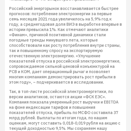
Российский энергорынок восстанавливается быстрее
прогнозов: потребление электроэнергии за первые
семь месяцев 2021 года увеличилось на 5,9% год к
году, а среднегодовая доля ВИЭ в выработке впервые в
истории превысила 1%. Как отмечают аналитики
«Финам», причиной позитивной динамики стали
погодные тренды минувшего лета, которые
способствовали как росту потребления внутри страны,
так и повышенному спросу на экспортируемую
отечественную электроэнергию. «Улучшение
показателей отпуска в российской электроэнергетике,
сопровождаемое сильной ценовой конъюнктурой на
РСВ и КОМ, дает операционный рычаг и позволяет
многим компаниям демонстрировать рост прибыли в
этом году», – подчеркивается в исследовании.
Так, в топ-листе российской электроэнергетики, по
версии аналитиков, остаются акции «ФСК ЕЭС».
Компания показала умеренный рост выручки и EBITDA
на фоне индексации тарифов и повышения
показателей отпуска, прибыль по МСФО составила 37
млрд рублей. Выплаты по итогам года, по нашим
оценкам, могут составить 0,018-0,019 рубля на акцию с
текущей доходностью 9,5%. Мы сохраняем нашу