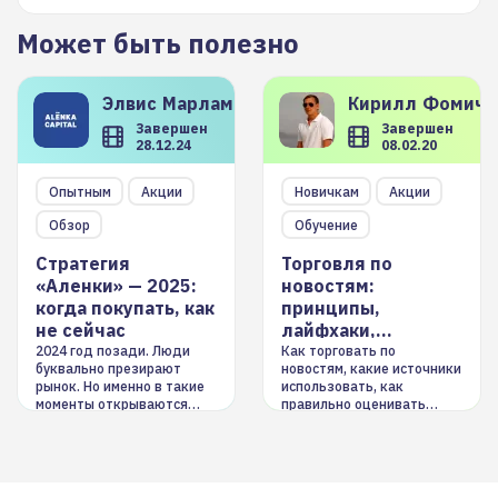
Может быть полезно
Элвис
Марламов
Кирилл
Фомиче
Завершен
Завершен
28.12.24
08.02.20
Опытным
Акции
Новичкам
Акции
Обзор
Обучение
Стратегия
Торговля по
«Аленки» — 2025:
новостям:
когда покупать, как
принципы,
не сейчас
лайфхаки,
инструменты
2024 год позади. Люди
Как торговать по
буквально презирают
новостям, какие источники
рынок. Но именно в такие
использовать, как
моменты открываются
правильно оценивать
долгосрочные
информацию. Также автор
возможности. Обсудим
покажет краткосрочные и
итоги года и стратегию на
среднесрочные
2025-й
торговые стратегии на
новостном потоке