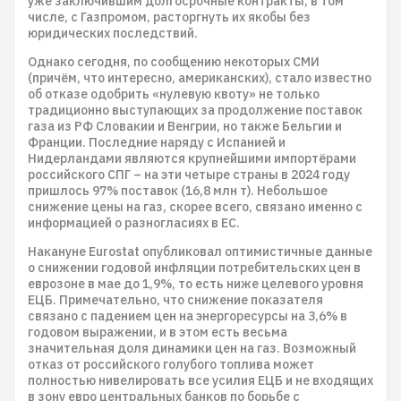
уже заключившим долгосрочные контракты, в том
числе, с Газпромом, расторгнуть их якобы без
юридических последствий.
Однако сегодня, по сообщению некоторых СМИ
(причём, что интересно, американских), стало известно
об отказе одобрить «нулевую квоту» не только
традиционно выступающих за продолжение поставок
газа из РФ Словакии и Венгрии, но также Бельгии и
Франции. Последние наряду с Испанией и
Нидерландами являются крупнейшими импортёрами
российского СПГ – на эти четыре страны в 2024 году
пришлось 97% поставок (16,8 млн т). Небольшое
снижение цены на газ, скорее всего, связано именно с
информацией о разногласиях в ЕС.
Накануне Eurostat опубликовал оптимистичные данные
о снижении годовой инфляции потребительских цен в
еврозоне в мае до 1,9%, то есть ниже целевого уровня
ЕЦБ. Примечательно, что снижение показателя
связано с падением цен на энергоресурсы на 3,6% в
годовом выражении, и в этом есть весьма
значительная доля динамики цен на газ. Возможный
отказ от российского голубого топлива может
полностью нивелировать все усилия ЕЦБ и не входящих
в зону евро центральных банков по борьбе с