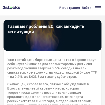
Перейти
к
Регистрация
Войти
Меню
Ос
основному
содержанию
учётной
на
записи
Газовые проблемы ЕС: как выходить
из ситуации
пользователя
Уже третий день биржевые цены на газ в Европе ведут
себя неустойчиво: за два первых торговых дня июня
резко подскочили вверх на 5,6%, сегодня начали
снижаться, но медленно: на нидерландской бирже TTF
– на 0,2%, до $421,8 за тысячу кубометров.
Скачок цен, скорее всего, связан с обсуждением в
Брюсселе «нулевой квоты» – меры, которая
теоретически должна позволить чиновникам
продавить идею полного отказа ЕС от импорта
российского газа с 2027 года, а отдельным странам,