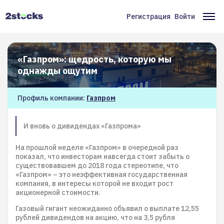
Перейти
к
Регистрация
Войти
Меню
Ос
основному
содержанию
учётной
на
записи
«Газпром»: щедрость, которую мы
пользователя
однажды ощутим
Профиль компании:
Газпром
И вновь о дивидендах «Газпрома»
На прошлой неделе «Газпром» в очередной раз
показал, что инвесторам навсегда стоит забыть о
существовавшем до 2018 года стереотипе, что
«Газпром» – это неэффективная государственная
компания, в интересы которой не входит рост
акционерной стоимости.
Газовый гигант неожиданно объявил о выплате 12,55
рублей дивидендов на акцию, что на 3,5 рубля