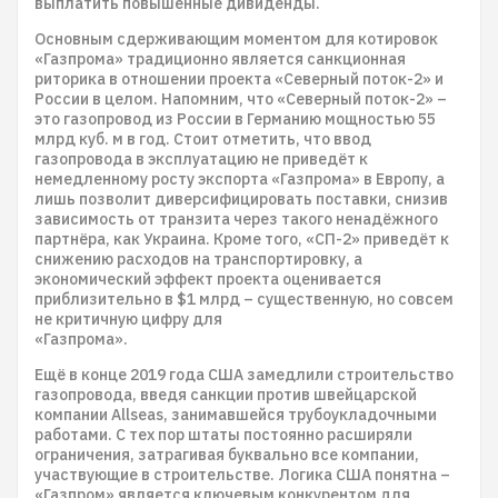
выплатить повышенные дивиденды.
Основным сдерживающим моментом для котировок
«Газпрома» традиционно является санкционная
риторика в отношении проекта «Северный поток-2» и
России в целом. Напомним, что «Северный поток-2» –
это газопровод из России в Германию мощностью 55
млрд куб. м в год. Стоит отметить, что ввод
газопровода в эксплуатацию не приведёт к
немедленному росту экспорта «Газпрома» в Европу, а
лишь позволит диверсифицировать поставки, снизив
зависимость от транзита через такого ненадёжного
партнёра, как Украина. Кроме того, «СП-2» приведёт к
снижению расходов на транспортировку, а
экономический эффект проекта оценивается
приблизительно в $1 млрд – существенную, но совсем
не критичную цифру для
«Газпрома».
Ещё в конце 2019 года США замедлили строительство
газопровода, введя санкции против швейцарской
компании Allseas, занимавшейся трубоукладочными
работами. С тех пор штаты постоянно расширяли
ограничения, затрагивая буквально все компании,
участвующие в строительстве. Логика США понятна –
«Газпром» является ключевым конкурентом для