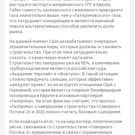
растущего экспорта американского СПГ в Европу.
Себестоимость заокеанского сжиженного природного
газа значительно выше, чем у «Газпромовского» газа,
что затрудняет конкуренцию и является причиной
поиска альтернативных способов увеличить долю
рынка.
На данный момент США разрабатывают очередные
ограничительные меры, которые должны остановить
строительство. При этом пока затруднительно
сказать, о каких мерах может идти речь.
Строительство завершено уже на 95%, а ключевыми
трубоукладчиками являются российские суда
«Академик Черский» и «Фортуна». В такой ситуации
сложно придумать санкции, которые эффективно
замедлят проект, но не испортят отношении США с
Германией, которая является главным бенефициаром
газопровода в Европе и основным партнёром
«Газпрома». На этом фоне мы считаем, что прогноз
«Газпрома» о завершении строительства «Северного
Потока-2» в 2021 можно считать базовым сценарием.
Если подводить итог, то на наш взгляд, политические
риски, связанные со строительством «Северного
Потока-2» преувеличены в связи с ограниченным