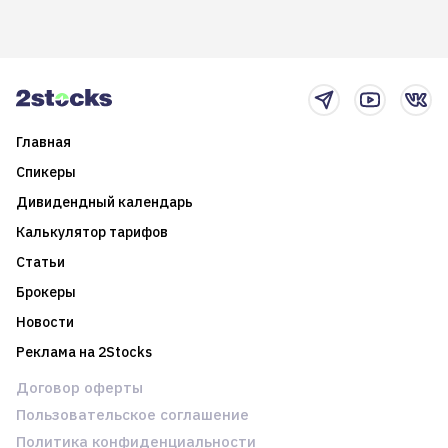
долгосрочные
информацию. Также автор
возможности. Обсудим
покажет краткосрочные и
итоги года и стратегию на
среднесрочные
2025-й
торговые стратегии на
новостном потоке
Главная
Спикеры
Дивидендный календарь
Калькулятор тарифов
Статьи
Брокеры
Новости
Реклама на 2Stocks
Договор оферты
Пользовательское соглашение
Политика конфиденциальности