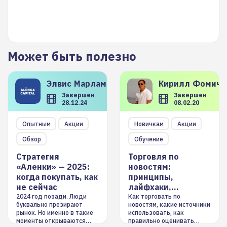
Может быть полезно
Элвис
Марламов
Кирилл
Фомиче
Завершен
Завершен
28.12.24
08.02.20
Опытным
Акции
Новичкам
Акции
Обзор
Обучение
Стратегия
Торговля по
«Аленки» — 2025:
новостям:
когда покупать, как
принципы,
не сейчас
лайфхаки,
инструменты
2024 год позади. Люди
Как торговать по
буквально презирают
новостям, какие источники
рынок. Но именно в такие
использовать, как
моменты открываются
правильно оценивать