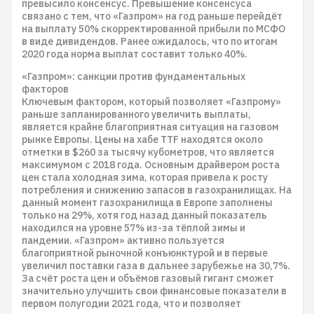
превысило консенсус. Превышение консенсуса
связано с тем, что «Газпром» на год раньше перейдёт
на выплату 50% скорректированной прибыли по МСФО
в виде дивидендов. Ранее ожидалось, что по итогам
2020 года норма выплат составит только 40%.
«Газпром»: санкции против фундаментальных
факторов
Ключевым фактором, который позволяет «Газпрому»
раньше запланированного увеличить выплаты,
является крайне благоприятная ситуация на газовом
рынке Европы. Цены на хабе TTF находятся около
отметки в $260 за тысячу кубометров, что является
максимумом с 2018 года. Основным драйвером роста
цен стала холодная зима, которая привела к росту
потребления и снижению запасов в газохранилищах. На
данный момент газохранилища в Европе заполнены
только на 29%, хотя год назад данный показатель
находился на уровне 57% из-за тёплой зимы и
пандемии. «Газпром» активно пользуется
благоприятной рыночной конъюнктурой и в первые
увеличил поставки газа в дальнее зарубежье на 30,7%.
За счёт роста цен и объёмов газовый гигант сможет
значительно улучшить свои финансовые показатели в
первом полугодии 2021 года, что и позволяет