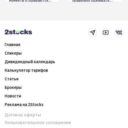
моменты открываются
правильно оценивать
долгосрочные
информацию. Также автор
возможности. Обсудим
покажет краткосрочные и
итоги года и стратегию на
среднесрочные
2025-й
торговые стратегии на
новостном потоке
Главная
Спикеры
Дивидендный календарь
Калькулятор тарифов
Статьи
Брокеры
Новости
Реклама на 2Stocks
Договор оферты
Пользовательское соглашение