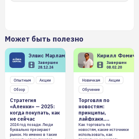
Может быть полезно
Элвис
Марламов
Кирилл
Фомиче
Завершен
Завершен
28.12.24
08.02.20
Опытным
Акции
Новичкам
Акции
Обзор
Обучение
Стратегия
Торговля по
«Аленки» — 2025:
новостям:
когда покупать, как
принципы,
не сейчас
лайфхаки,
инструменты
2024 год позади. Люди
Как торговать по
буквально презирают
новостям, какие источники
рынок. Но именно в такие
использовать, как