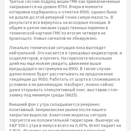
Третью сессию подряд акции ГМК как примагниченные
закрываются на уровне 8750. Вчера в моменте
котировки подбирались к отметке 8900, однако быки
не дошли до этой реперной точки самую малость. В
результате все вернулось на исходные позиции. В
общем и целом никаких существенных перемен в
технической картине ГМК по итогам четверга не
произошло. Новых сигналов не обнаружено.
Локально техническая ситуация пока выглядит
нейтральной. Это касается и трендовых индикаторов, и
осцилляторов, и прочего. На горизонте нескольких
дней мы еще можем увидеть движение выше
предыдущего экстремума на 8900. В таком случае
далее можно будет рассчитывать на продолжение
тенденции до 9050. Работать от шорта в сложившихся
условиях я не рекомендую. Наоборот, можно сейчас
даже открывать спекулятивный лонг, выставив стоп-
заявку под минимум среды (8625).
Внешний фон с утра складывается умеренно
позитивный. Американские рынки после нашего
закрытия выросли. Азиатские индексы сегодня
торгуются на положительной территории. Фьючерс на
S&P 500 с утра в минусе всего на 0,05%, Brent падает на
0,91%. Фьючерс на акции Норникеля в прошлую