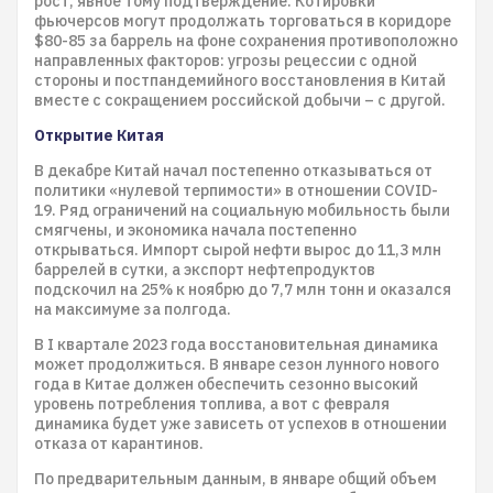
рост, явное тому подтверждение. Котировки
фьючерсов могут продолжать торговаться в коридоре
$80-85 за баррель на фоне сохранения противоположно
направленных факторов: угрозы рецессии с одной
стороны и постпандемийного восстановления в Китай
вместе с сокращением российской добычи – с другой.
Открытие Китая
В декабре Китай начал постепенно отказываться от
политики «нулевой терпимости» в отношении COVID-
19. Ряд ограничений на социальную мобильность были
смягчены, и экономика начала постепенно
открываться. Импорт сырой нефти вырос до 11,3 млн
баррелей в сутки, а экспорт нефтепродуктов
подскочил на 25% к ноябрю до 7,7 млн тонн и оказался
на максимуме за полгода.
В I квартале 2023 года восстановительная динамика
может продолжиться. В январе сезон лунного нового
года в Китае должен обеспечить сезонно высокий
уровень потребления топлива, а вот с февраля
динамика будет уже зависеть от успехов в отношении
отказа от карантинов.
По предварительным данным, в январе общий объем