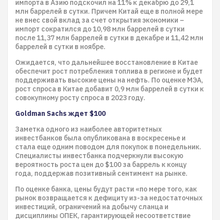
импорта в Азию подскочил на 11% к декабрю до 29,1
млн баррелей в сутки. Причем Китай еще в полной мере
не внес свой вклад за счет открытия экономики –
импорт сократился до 10,98 млн баррелей в сутки
после 11,37 млн баррелей в сутки в декабре и 11,42 млн
баррелей в сутки в ноябре.
Ожидается, что дальнейшее восстановление в Китае
обеспечит рост потребления топлива в регионе и будет
поддерживать высокие цены на нефть. По оценке МЭА,
рост спроса в Китае добавит 0,9 млн баррелей в сутки к
совокупному росту спроса в 2023 году.
Goldman Sachs ждет $100
Заметка одного из наиболее авторитетных
инвестбанков была опубликована в воскресенье и
стала еще одним поводом для покупок в понедельник.
Специалисты инвестбанка подчеркнули высокую
вероятность роста цен до $100 за баррель к концу
года, поддержав позитивный сентимент на рынке.
По оценке банка, цены будут расти «по мере того, как
рынок возвращается к дефициту из-за недостаточных
инвестиций, ограничений на добычу сланца и
дисциплины ОПЕК, гарантирующей несоответствие