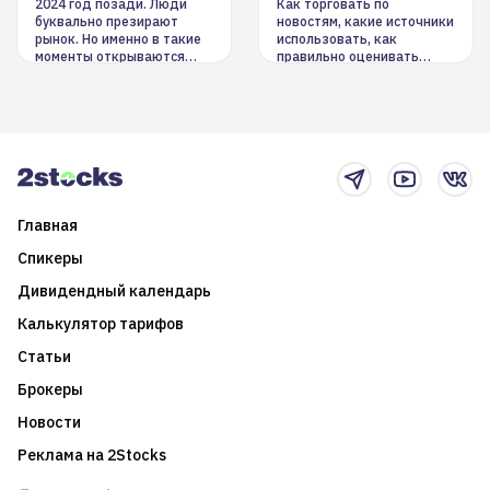
инструменты
2024 год позади. Люди
Как торговать по
буквально презирают
новостям, какие источники
рынок. Но именно в такие
использовать, как
моменты открываются
правильно оценивать
долгосрочные
информацию. Также автор
возможности. Обсудим
покажет краткосрочные и
итоги года и стратегию на
среднесрочные
2025-й
торговые стратегии на
новостном потоке
Главная
Спикеры
Дивидендный календарь
Калькулятор тарифов
Статьи
Брокеры
Новости
Реклама на 2Stocks