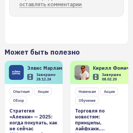
оставлять комментарии
Может быть полезно
Элвис
Марламов
Кирилл
Фомиче
Завершен
Завершен
28.12.24
08.02.20
Опытным
Акции
Новичкам
Акции
Обзор
Обучение
Стратегия
Торговля по
«Аленки» — 2025:
новостям:
когда покупать, как
принципы,
не сейчас
лайфхаки,