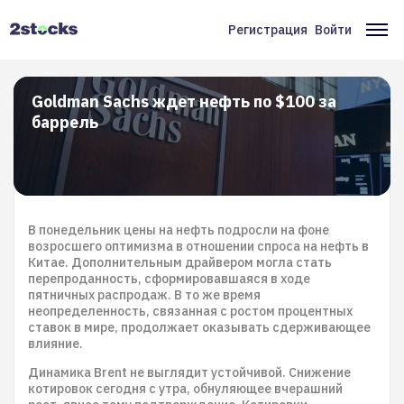
Перейти
к
Регистрация
Войти
Меню
Ос
основному
содержанию
учётной
на
записи
Goldman Sachs ждет нефть по $100 за
баррель
пользователя
В понедельник цены на нефть подросли на фоне
возросшего оптимизма в отношении спроса на нефть в
Китае. Дополнительным драйвером могла стать
перепроданность, сформировавшаяся в ходе
пятничных распродаж. В то же время
неопределенность, связанная с ростом процентных
ставок в мире, продолжает оказывать сдерживающее
влияние.
Динамика Brent не выглядит устойчивой. Снижение
котировок сегодня с утра, обнуляющее вчерашний