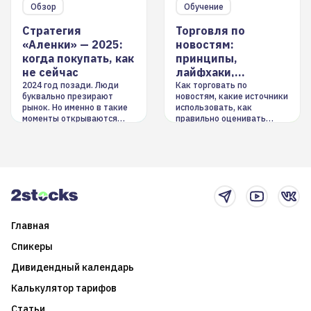
Обзор
Обучение
Стратегия
Торговля по
«Аленки» — 2025:
новостям:
когда покупать, как
принципы,
не сейчас
лайфхаки,
инструменты
2024 год позади. Люди
Как торговать по
буквально презирают
новостям, какие источники
рынок. Но именно в такие
использовать, как
моменты открываются
правильно оценивать
долгосрочные
информацию. Также автор
возможности. Обсудим
покажет краткосрочные и
итоги года и стратегию на
среднесрочные
2025-й
торговые стратегии на
новостном потоке
Главная
Спикеры
Дивидендный календарь
Калькулятор тарифов
Статьи