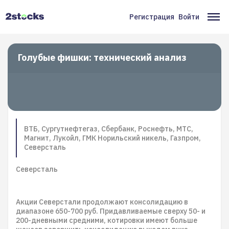
Перейти
к
Регистрация
Войти
Меню
Ос
основному
содержанию
учётной
на
записи
Голубые фишки: технический анализ
пользователя
ВТБ, Сургутнефтегаз, Сбербанк, Роснефть, МТС,
Магнит, Лукойл, ГМК Норильский никель, Газпром,
Северсталь
Северсталь
Акции Северстали продолжают консолидацию в
диапазоне 650-700 руб. Придавливаемые сверху 50- и
200-дневными средними, котировки имеют больше