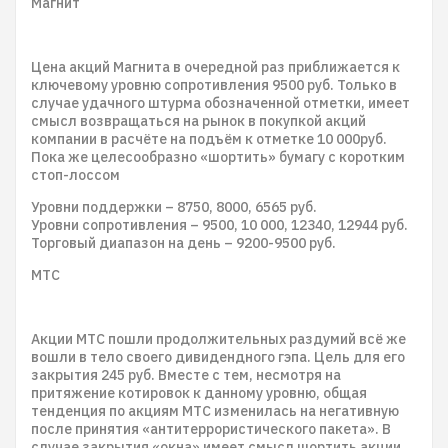
Магнит
Цена акций Магнита в очередной раз приближается к
ключевому уровню сопротивления 9500 руб. Только в
случае удачного штурма обозначенной отметки, имеет
смысл возвращаться на рынок в покупкой акций
компании в расчёте на подъём к отметке 10 000руб.
Пока же целесообразно «шортить» бумагу с коротким
стоп-лоссом
Уровни поддержки – 8750, 8000, 6565 руб.
Уровни сопротивления – 9500, 10 000, 12340, 12944 руб.
Торговый диапазон на день – 9200-9500 руб.
МТС
Акции МТС пошли продолжительных раздумий всё же
вошли в тело своего дивидендного гэпа. Цель для его
закрытия 245 руб. Вместе с тем, несмотря на
притяжение котировок к данному уровню, общая
тенденция по акциям МТС изменилась на негативную
после принятия «антитеррористического пакета». В
случае закрытия «окна» имеет смысл шортить акции