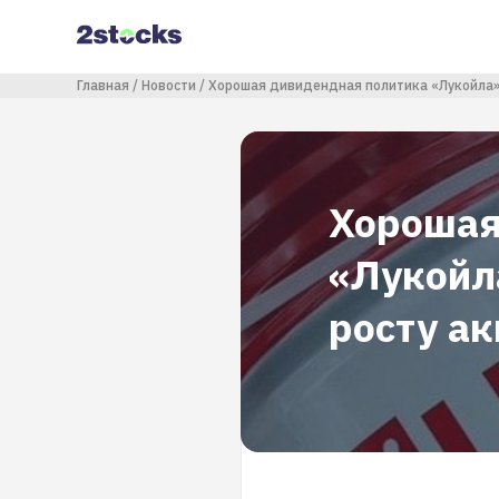
Перейти
к
основному
содержанию
Строка навигации
Главная
Новости
Хорошая дивидендная политика «Лукойла» 
Хорошая
«Лукойл
росту а