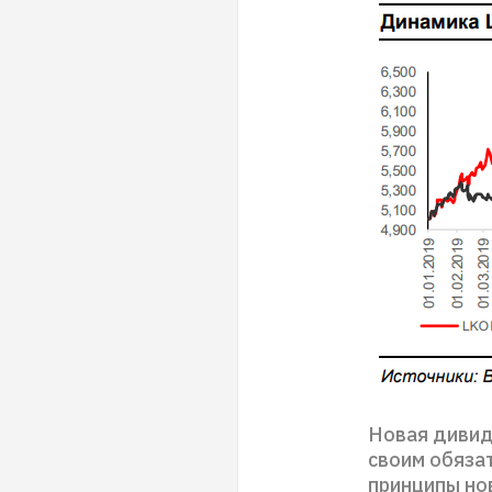
Новая дивид
своим обяза
принципы но