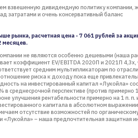
ем взвешенную дивидендную политику компании, 
ад затратами и очень консервативный баланс
ше рынка, расчетная цена - 7 061 рублей за акци
2 месяцев.
компании не являются особенно дешевыми (наша ра
вает коэффициент EV/EBITDA 2020П и 2021П 4,3x, 
ответствует средним мультипликаторам по отрасли
 отношение риска к доходу пока еще привлекатель
одность на инвестированный капитал «Лукойла» со
% в среднесрочной перспективе (против примерно 
 фоне улучшения рентабельности примерно на 1 п. п.
вестированного капитала в абсолютном выражении.
мечаем отсутствие возможностей по органическому
ии «Лукойла» – наша предпочтительная защитная и