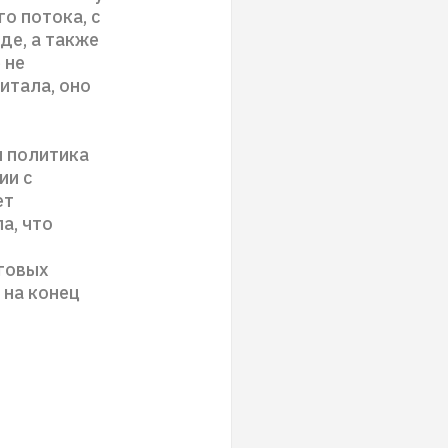
о потока, с
де, а также
 не
итала, оно
я политика
ии с
ет
а, что
лговых
 на конец