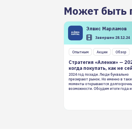
Может быть 
Элвис
Марламов
Завершен 28.12.24
Опытным
Акции
Обзор
Стратегия «Аленки» — 20
когда покупать, как не се
2024 год позади. Люди буквально
презирают рынок. Но именно в таки
моменты открываются долгосрочн
возможности. Обсудим итоги года и
стратегию на 2025-й