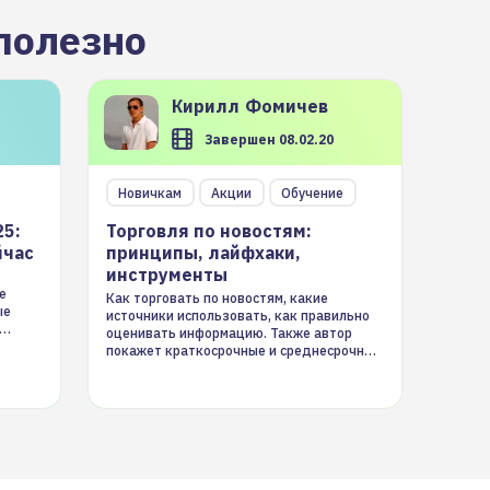
полезно
Кирилл
Фомичев
Завершен 08.02.20
Новичкам
Акции
Обучение
25:
Торговля по новостям:
йчас
принципы, лайфхаки,
инструменты
е
Как торговать по новостям, какие
ые
источники использовать, как правильно
оценивать информацию. Также автор
покажет краткосрочные и среднесрочные
торговые стратегии на новостном потоке