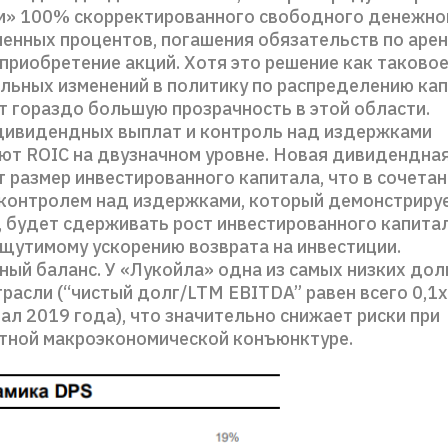
м» 100% скорректированного свободного денежног
ченных процентов, погашения обязательств по арен
приобретение акций. Хотя это решение как таковое
ильных изменений в политику по распределению кап
т гораздо большую прозрачность в этой области.
дивидендных выплат и контроль над издержками
т ROIC на двузначном уровне. Новая дивидендна
 размер инвестированного капитала, что в сочетан
контролем над издержками, который демонстриру
 будет сдерживать рост инвестированного капитал
ощутимому ускорению возврата на инвестиции.
ный баланс. У «Лукойла» одна из самых низких до
трасли (“чистый долг/LTM EBITDA” равен всего 0,1x
ал 2019 года), что значительно снижает риски при
тной макроэкономической конъюнктуре.