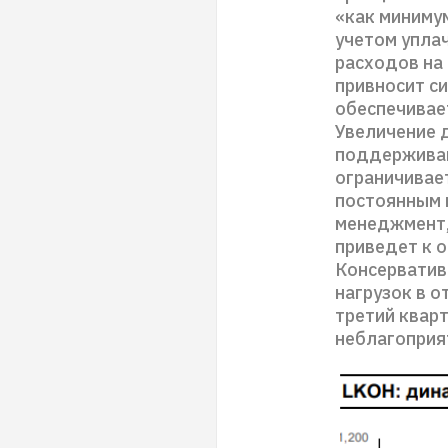
«как миниму
учетом упла
расходов на 
привносит с
обеспечивае
Увеличение 
поддерживаю
ограничивает
постоянным 
менеджмент,
приведет к 
Консерватив
нагрузок в о
третий кварт
неблагоприя