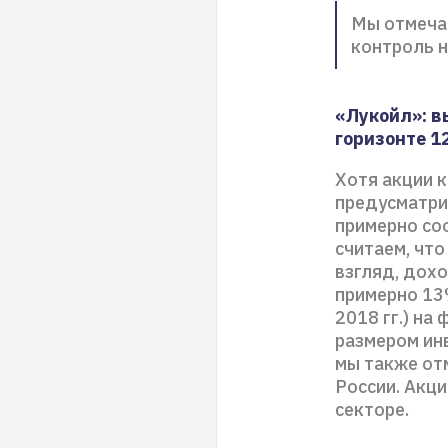
Мы отмеча
контроль н
«Лукойл»: вы
горизонте 1
Хотя акции 
предусматри
примерно со
считаем, что
взгляд, дох
примерно 13
2018 гг.) на
размером ин
мы также от
России. Акц
секторе.