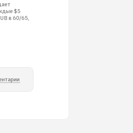
дает
аждые $5
UB в 60/65,
ентарии