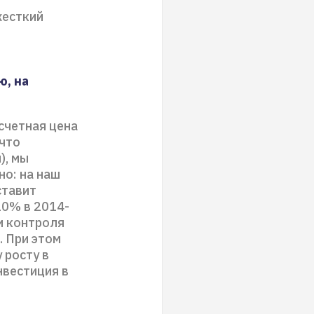
жесткий
ю, на
счетная цена
что
), мы
но: на наш
ставит
10% в 2014-
 и контроля
 При этом
 росту в
нвестиция в