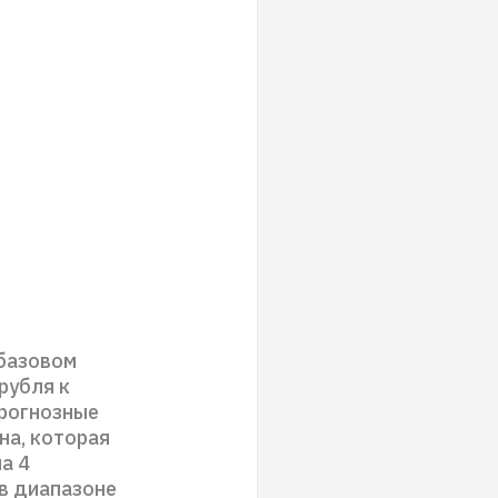
 базовом
рубля к
прогнозные
на, которая
а 4
 в диапазоне