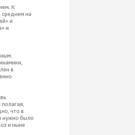
ием. К
 среднем на
ей» и
а» и
вным.
инамики,
лен в
ченно
овь
 полагая,
но, что в
о нужно было
воз и ныне