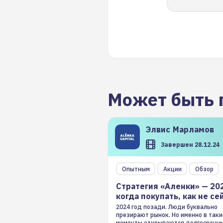
Может быть 
Элвис
Марламов
Завершен 28.12.24
Опытным
Акции
Обзор
Стратегия «Аленки» — 20
когда покупать, как не се
2024 год позади. Люди буквально
презирают рынок. Но именно в таки
моменты открываются долгосрочн