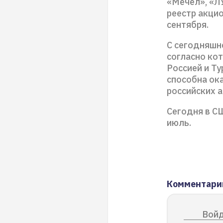
«Мечел», «Л
реестр акци
сентября.
С сегодняшне
согласно ко
Россией и Ту
способна ок
российских а
Сегодня в С
июль.
Комментари
Войд