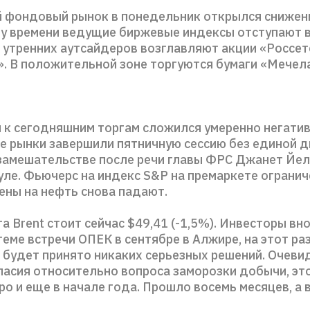
й фондовый рынок в понедельник открылся снижен
у времени ведущие биржевые индексы отступают в
 утренних аутсайдеров возглавляют акции «Россет
. В положительной зоне торгуются бумаги «Мечел
 к сегодняшним торгам сложился умеренно негати
е рынки завершили пятничную сессию без единой д
 замешательстве после речи главы ФРС Джанет Йел
ле. Фьючерс на индекс S&P на премаркете ограни
ены на нефть снова падают.
а Brent стоит сейчас $49,41 (-1,5%). Инвесторы вн
теме встречи ОПЕК в сентябре в Алжире, на этот раз
е будет принято никаких серьезных решений. Очевид
гласия относительно вопроса заморозки добычи, эт
о и еще в начале года. Прошло восемь месяцев, а 