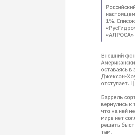
Российски
настоящем
1%. Список
«РусГидро»
«АЛРОСА»
Внешний фон
Американски
оставаясь в
Джексон-Хоу
отступает. Ц
Баррель сорт
вернулись к 
что на ней н
мире нет со
решать быстр
там.