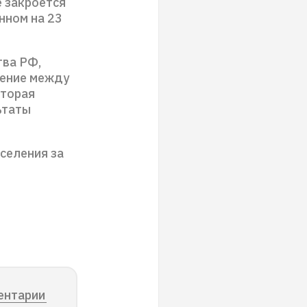
 закроется
нном на 23
тва РФ,
щение между
оторая
ьтаты
селения за
ентарии