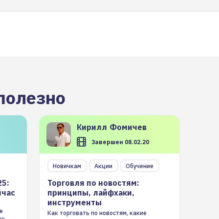
полезно
Кирилл
Фомичев
Завершен 08.02.20
Новичкам
Акции
Обучение
25:
Торговля по новостям:
йчас
принципы, лайфхаки,
инструменты
е
Как торговать по новостям, какие
ые