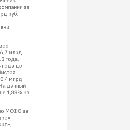
личению
компании за
рд руб.
пени
вое
6,7 млрд
5 года.
 года до
Чистая
90,4 млрд
 На данный
не 1,88% на
 по МСФО за
дро»,
рт»,