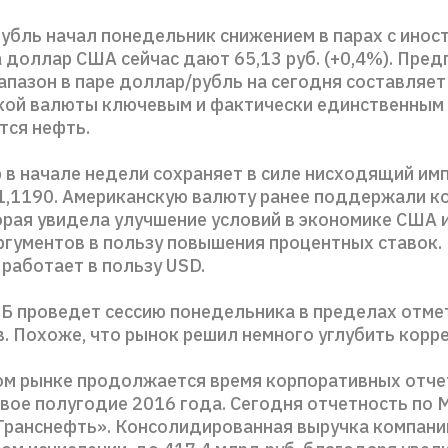
рубль начал понедельник снижением в парах с ино
а доллар США сейчас дают 65,13 руб. (+0,4%). Пре
пазон в паре доллар/рубль на сегодня составляет 
кой валюты ключевым и фактически единственным
тся нефть.
 в начале недели сохраняет в силе нисходящий имп
 1,1190. Американскую валюту ранее поддержали 
орая увидела улучшение условий в экономике США 
ргументов в пользу повышения процентных ставок.
работает в пользу USD.
 проведет сессию понедельника в пределах отме
. Похоже, что рынок решил немного углубить корр
ом рынке продолжается время корпоративных отче
вое полугодие 2016 года. Сегодня отчетность по
Транснефть». Консолидированная выручка компани