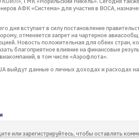
УКОЙЛ», ГМК «Норильский Никель». Сегодня также
онеров АФК «Система» для участия в ВОСА, назначе
го дня вступает в силу постановление правительс
торому, отменяется запрет на чартерное авиасооб
рцией. Новость положительная для обеих стран, к
азать благоприятное влияние на финансовые резул
виакомпаний, в том числе «Аэрофлота».
ША выйдут данные о личных доходах и расходах на
и
ите или зарегистрируйтесь, чтобы оставлять комм