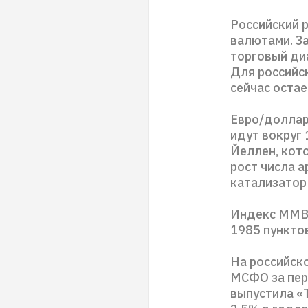
Российский 
валютами. З
торговый диа
Для российс
сейчас остае
Евро/доллар
идут вокруг
Йеллен, кот
рост числа а
катализатор 
Индекс ММВБ
1985 пунктов
На российск
МСФО за пер
выпустила «