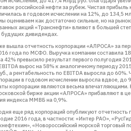
ом исчислении, до 417,4 млрд руб. благодаря уве
тавок российской нефти за рубеж. Чистая прибыль 
ичилась в годовом исчислении на 12%, до 134,5 мл
мы оцениваем как достаточно сильные, но на рынок
ванных акций «Транснефти» влияют в большей сте
 будущих дивидендах.
же вышла отчетность корпорации «АЛРОСА» за пер
016 года по МСФО. Выручка компании составила 18
на 42% превысило результат первого полугодия 201
EBITDA вырос на 58% к аналогичному периоду 2015
уб., а рентабельность по EBITDA выросла до 60%. 
порации в годовом исчислении выросла вдвое, до 
таты корпорации являются весьма впечатляющими.
осковской бирже акции «АЛРОСА» прибавляют в це
ия индекса ММВБ на 0,9%.
годня еще ряд корпораций опубликуют отчетность
одие 2016 года, в частности: «Интер РАО», «РусГи
нефтехим», «Новороссийский морской торговый по