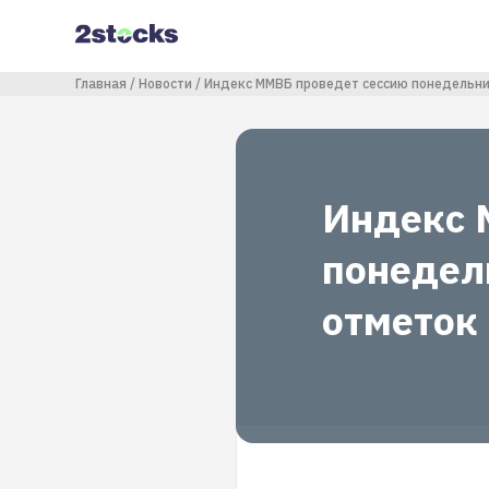
Перейти
к
основному
содержанию
Строка навигации
Главная
Новости
Индекс ММВБ проведет сессию понедельник
Индекс 
понедел
отметок