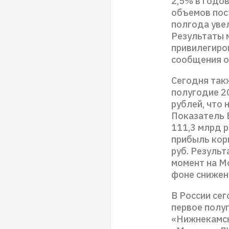
2,5% в годов
объемов пос
полгода увел
Результаты 
привилегиро
сообщения о
Сегодня так
полугодие 2
рублей, что 
Показатель 
111,3 млрд р
прибыль кор
руб. Резуль
момент на М
фоне снижен
В России се
первое полуг
«Нижнекамск