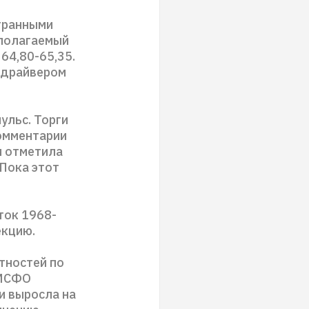
странными
дполагаемый
64,80-65,35.
 драйвером
ульс. Торги
комментарии
и отметила
 Пока этот
ток 1968-
екцию.
тностей по
 МСФО
и выросла на