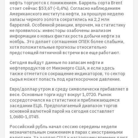
нефть торгуются с понижением. Баррель сорта Brent
стоит сейчас $53,67 (-0,4%). Согласно наблюдениям
Американского института нефти, за прошлую неделю
запасы черного золота сократились на 2,2 млн
баррелей. Особенной реакции, впрочем, на статистику
не проявилось: инвесторы озабочены анализом
информации о новых фактах роста добычи нефти за
ноябрь. Это делает соглашения ОПЕК более слабыми,
хотя положительные прогнозы относительно
предстоящей пятничной встречи все еще работают.
Сегодня выйдут данные по запасам нефти и
нефтепродуктов от Минэнерго США, и если здесь
также отметится сокращение индикаторов, то сектор
сырья может попасть под краткосрочное давление.
Евро/доллар утром в среду символически прибавляет в
весе. Основные торги идут вокруг 1,0720. Рынок
сосредоточился на статистике и приближающемся
заседании ЕЦБ. Предполагаемый диапазон торгов
основной валютной парой на сегодня составляет
1,0680-1,0745.
Российский рубль начал сессию середины недели
незначительным снижением в парах с иностранными
валютами. За доллар США к настоящему времени дают