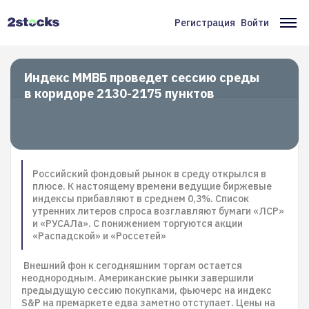
Перейти
к
Регистрация
Войти
Меню
Ос
основному
содержанию
учётной
на
записи
Индекс ММВБ проведет сессию среды
в коридоре 2130-2175 пунктов
пользователя
Российский фондовый рынок в среду открылся в
плюсе. К настоящему времени ведущие биржевые
индексы прибавляют в среднем 0,3%. Список
утренних литеров спроса возглавляют бумаги «ЛСР»
и «РУСАЛа». С понижением торгуются акции
«Распадской» и «Россетей»
Внешний фон к сегодняшним торгам остается
неоднородным. Американские рынки завершили
предыдущую сессию покупками, фьючерс на индекс
S&P на премаркете едва заметно отступает. Цены на