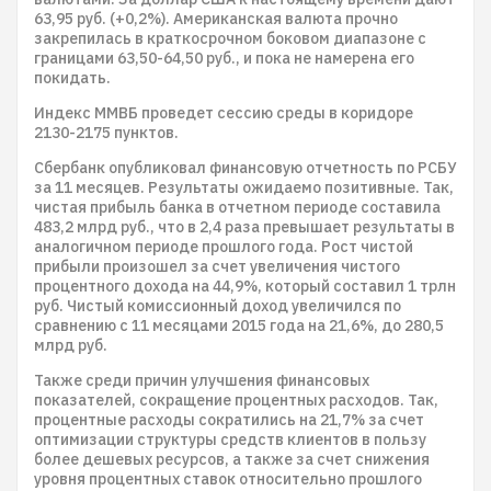
63,95 руб. (+0,2%). Американская валюта прочно
закрепилась в краткосрочном боковом диапазоне с
границами 63,50-64,50 руб., и пока не намерена его
покидать.
Индекс ММВБ проведет сессию среды в коридоре
2130-2175 пунктов.
Сбербанк опубликовал финансовую отчетность по РСБУ
за 11 месяцев. Результаты ожидаемо позитивные. Так,
чистая прибыль банка в отчетном периоде составила
483,2 млрд руб., что в 2,4 раза превышает результаты в
аналогичном периоде прошлого года. Рост чистой
прибыли произошел за счет увеличения чистого
процентного дохода на 44,9%, который составил 1 трлн
руб. Чистый комиссионный доход увеличился по
сравнению с 11 месяцами 2015 года на 21,6%, до 280,5
млрд руб.
Также среди причин улучшения финансовых
показателей, сокращение процентных расходов. Так,
процентные расходы сократились на 21,7% за счет
оптимизации структуры средств клиентов в пользу
более дешевых ресурсов, а также за счет снижения
уровня процентных ставок относительно прошлого