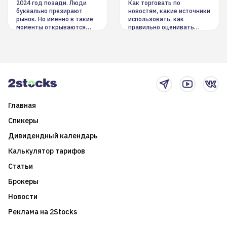
инструменты
2024 год позади. Люди
Как торговать по
буквально презирают
новостям, какие источники
рынок. Но именно в такие
использовать, как
моменты открываются
правильно оценивать
долгосрочные
информацию. Также автор
возможности. Обсудим
покажет краткосрочные и
итоги года и стратегию на
среднесрочные
2025-й
торговые стратегии на
новостном потоке
Главная
Спикеры
Дивидендный календарь
Калькулятор тарифов
Статьи
Брокеры
Новости
Реклама на 2Stocks