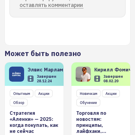
оставлять комментарии
Может быть полезно
Элвис
Марламов
Кирилл
Фомиче
Завершен
Завершен
28.12.24
08.02.20
Опытным
Акции
Новичкам
Акции
Обзор
Обучение
Стратегия
Торговля по
«Аленки» — 2025:
новостям:
когда покупать, как
принципы,
не сейчас
лайфхаки,