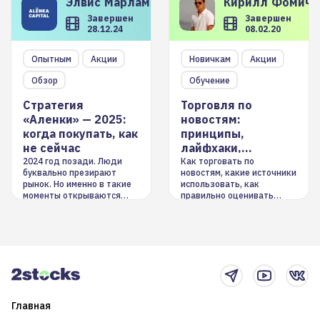
Элвис
Марламов
Кирилл
Фомиче
Завершен
Завершен
28.12.24
08.02.20
Опытным
Акции
Новичкам
Акции
Обзор
Обучение
Стратегия
Торговля по
«Аленки» — 2025:
новостям:
когда покупать, как
принципы,
не сейчас
лайфхаки,
инструменты
2024 год позади. Люди
Как торговать по
буквально презирают
новостям, какие источники
рынок. Но именно в такие
использовать, как
моменты открываются
правильно оценивать
долгосрочные
информацию. Также автор
возможности. Обсудим
покажет краткосрочные и
итоги года и стратегию на
среднесрочные
2025-й
торговые стратегии на
новостном потоке
Главная