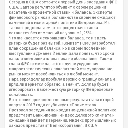
Сегодня в США состоится первый день заседания ФРС
США. Завтра регулятор объявит о своем решении
касательно процентной ставки и баланса. Эксперты
финансового рынка в большинстве своем не ожидают
изменений в монетарной политике Федрезерва. Мы
также предполагаем, что процентная ставка
останется без изменений на уровне 1,25%.
Что же касается сокращения баланса, то и здесь
риторика будет размытой. Комитет FOMC разработал
план сокращения баланса, но в своем последнем
выступлении Джанет Йеллен дала понять, что сроки
начала внедрения плана пока не обозначены. Также
глава ФРС отметила, что в случае ухудшения
макростатистических показателей стимулирование
рынка может возобновиться в любой момент.
Пара евро/доллар пробила верхнюю границу канала и
вряд ли вернется обратно, а значит, доллар будет
игнорировать даже жесткую риторику Федрезерва и
ослабевать.
Во вторник производственные результаты за второй
квартал 2017 года опубликует «Полиметал».
Протокол заседания по кредитно-денежной политике
представит Банк Японии. Индекс делового климата и
ожиданий выйдет в Германии. Индекс промышленных
заказов представит Великобритания. В США