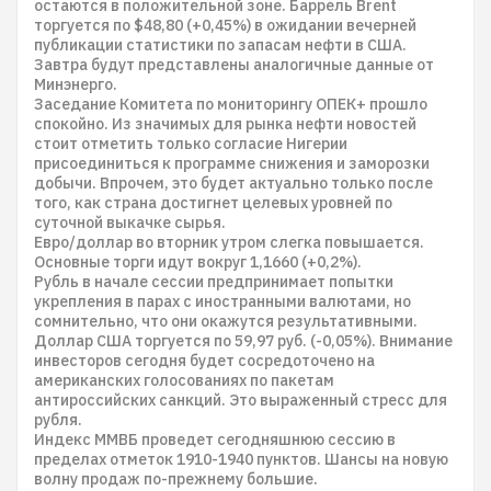
остаются в положительной зоне. Баррель Brent
торгуется по $48,80 (+0,45%) в ожидании вечерней
публикации статистики по запасам нефти в США.
Завтра будут представлены аналогичные данные от
Минэнерго.
Заседание Комитета по мониторингу ОПЕК+ прошло
спокойно. Из значимых для рынка нефти новостей
стоит отметить только согласие Нигерии
присоединиться к программе снижения и заморозки
добычи. Впрочем, это будет актуально только после
того, как страна достигнет целевых уровней по
суточной выкачке сырья.
Евро/доллар во вторник утром слегка повышается.
Основные торги идут вокруг 1,1660 (+0,2%).
Рубль в начале сессии предпринимает попытки
укрепления в парах с иностранными валютами, но
сомнительно, что они окажутся результативными.
Доллар США торгуется по 59,97 руб. (-0,05%). Внимание
инвесторов сегодня будет сосредоточено на
американских голосованиях по пакетам
антироссийских санкций. Это выраженный стресс для
рубля.
Индекс ММВБ проведет сегодняшнюю сессию в
пределах отметок 1910-1940 пунктов. Шансы на новую
волну продаж по-прежнему большие.