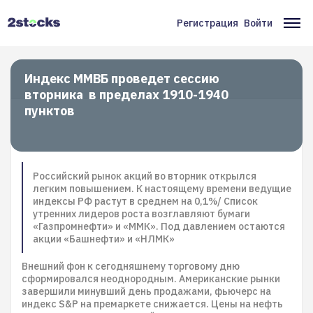
Перейти
к
Регистрация
Войти
Меню
Ос
основному
содержанию
учётной
на
записи
Индекс ММВБ проведет сессию
вторника в пределах 1910-1940
пользователя
пунктов
Российский рынок акций во вторник открылся
легким повышением. К настоящему времени ведущие
индексы РФ растут в среднем на 0,1%/ Cписок
утренних лидеров роста возглавляют бумаги
«Газпромнефти» и «ММК». Под давлением остаются
акции «Башнефти» и «НЛМК»
Внешний фон к сегодняшнему торговому дню
сформировался неоднородным. Американские рынки
завершили минувший день продажами, фьючерс на
индекс S&P на премаркете снижается. Цены на нефть