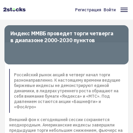
Перейти
к
Регистрация
Войти
Меню
Ос
основному
содержанию
учётной
на
записи
Индекс ММВБ проведет торги четверга
в диапазоне 2000-2030 пунктов
пользователя
Российский рынок акций в четверг начал торги
разнонаправленно. К настоящему времени ведущие
биржевые индексы не демонстрируют единой
динамики, в лидерах утреннего роста обращают на
себя внимание бумаги «Яндекса» и «МТС». Под
давлением остаются акции «Башнефти» и
«ФосАгро»
Внешний фон к сегодняшней сессии сохраняется
неоднородным. Американские индексы завершили
предыдущие торги небольшим снижением, фьючерс на