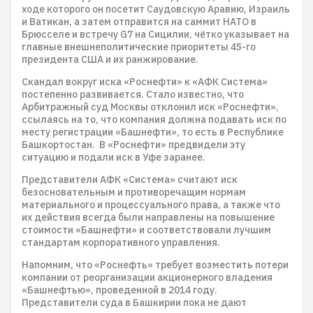
ходе которого он посетит Саудовскую Аравию, Израиль
и Ватикан, а затем отправится на саммит НАТО в
Брюсселе и встречу G7 на Сицилии, чётко указывает на
главные внешнеполитические приоритеты 45-го
президента США и их ранжирование.
Скандал вокруг иска «Роснефти» к «АФК Система»
постепенно развивается. Стало известно, что
Арбитражный суд Москвы отклонил иск «Роснефти»,
ссылаясь на то, что компания должна подавать иск по
месту регистрации «Башнефти», то есть в Республике
Башкортостан. В «Роснефти» предвидели эту
ситуацию и подали иск в Уфе заранее.
Представители АФК «Система» считают иск
безосновательным и противоречащим нормам
материального и процессуального права, а также что
их действия всегда были направлены на повышение
стоимости «Башнефти» и соответствовали лучшим
стандартам корпоративного управления.
Напомним, что «Роснефть» требует возместить потери
компании от реорганизации акционерного владения
«Башнефтью», проведенной в 2014 году.
Представители суда в Башкирии пока не дают