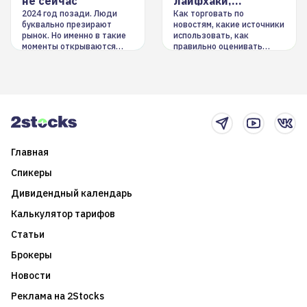
не сейчас
лайфхаки,
инструменты
2024 год позади. Люди
Как торговать по
буквально презирают
новостям, какие источники
рынок. Но именно в такие
использовать, как
моменты открываются
правильно оценивать
долгосрочные
информацию. Также автор
возможности. Обсудим
покажет краткосрочные и
итоги года и стратегию на
среднесрочные
2025-й
торговые стратегии на
новостном потоке
Главная
Спикеры
Дивидендный календарь
Калькулятор тарифов
Статьи
Брокеры
Новости
Реклама на 2Stocks