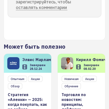
зарегистрируйтесь, чтобы
оставлять комментарии
Может быть полезно
Элвис
Марламов
Кирилл
Фомиче
Завершен
Завершен
28.12.24
08.02.20
Опытным
Акции
Новичкам
Акции
Обзор
Обучение
Стратегия
Торговля по
«Аленки» — 2025:
новостям:
когда покупать, как
принципы,