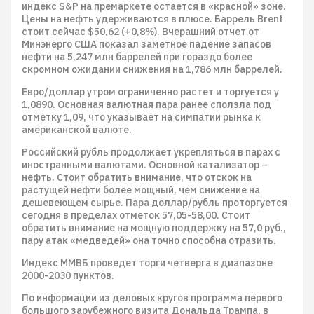
индекс S&P на премаркете остается в «красной» зоне.
Цены на нефть удерживаются в плюсе. Баррель Brent
стоит сейчас $50,62 (+0,8%). Вчерашний отчет от
Минэнерго США показал заметное падение запасов
нефти на 5,247 млн баррелей при гораздо более
скромном ожидании снижения на 1,786 млн баррелей.
Евро/доллар утром ограниченно растет и торгуется у
1,0890. Основная валютная пара ранее сползла под
отметку 1,09, что указывает на симпатии рынка к
американской валюте.
Российский рубль продолжает укрепляться в парах с
иностранными валютами. Основной катализатор –
нефть. Стоит обратить внимание, что отскок на
растущей нефти более мощный, чем снижение на
дешевеющем сырье. Пара доллар/рубль проторгуется
сегодня в пределах отметок 57,05-58,00. Стоит
обратить внимание на мощную поддержку на 57,0 руб.,
пару атак «медведей» она точно способна отразить.
Индекс ММВБ проведет торги четверга в диапазоне
2000-2030 пунктов.
По информации из деловых кругов программа первого
большого зарубежного визита Дональда Трампа, в