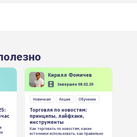
полезно
Кирилл
Фомичев
Завершен 08.02.20
Новичкам
Акции
Обучение
25:
Торговля по новостям:
йчас
принципы, лайфхаки,
инструменты
е
Как торговать по новостям, какие
ые
источники использовать, как правильно