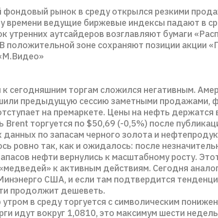
 фондовый рынок в среду открылся резкими прода
у времени ведущие биржевые индексы падают в ср
ок утренних аутсайдеров возглавляют бумаги «Рас
 В положительной зоне сохраняют позиции акции 
 «М.Видео»
 к сегодняшним торгам сложился негативным. Аме
шили предыдущую сессию заметными продажами, ф
отступает на премаркете. Цены на нефть держатся 
ь Brent торгуется по $50,69 (-0,5%) после публикац
 данных по запасам черного золота и нефтепродукт
сь ровно так, как и ожидалось: после незначитель
запасов нефти вернулись к масштабному росту. Это
«медведей» к активным действиям. Сегодня анало
Минэнерго США, и если там подтвердится тенденци
ти продолжит дешеветь.
 утром в среду торгуется с символическим понижен
ги идут вокруг 1,0810, это максимум шести недель.