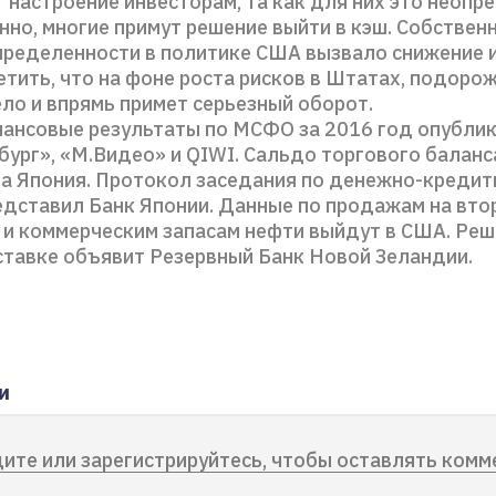
 настроение инвесторам, та как для них это неопр
но, многие примут решение выйти в кэш. Собственн
пределенности в политике США вызвало снижение 
тить, что на фоне роста рисков в Штатах, подоро
ло и впрямь примет серьезный оборот.
нансовые результаты по МСФО за 2016 год опубли
бург», «М.Видео» и QIWI. Сальдо торгового баланс
а Япония. Протокол заседания по денежно-кредит
едставил Банк Японии. Данные по продажам на вто
 и коммерческим запасам нефти выйдут в США. Реш
ставке объявит Резервный Банк Новой Зеландии.
и
ите или зарегистрируйтесь, чтобы оставлять комм