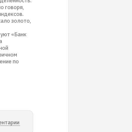
еделенность.
о говоря,
индексов.
жало золото,
куют «Банк
а
ной
ричном
ение по
ентарии