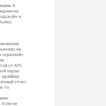
жами. К
еднем на
падской» и
«Полюс
риканские
ьючерс на
в «красной»
ии
ов от API.
ной паузы
т драйвер
гичный отчет
я, то
ием.
 Если не