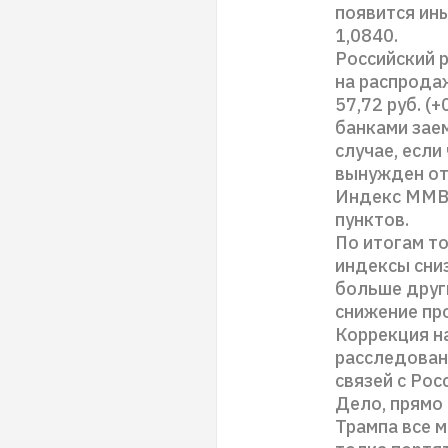
появится ин
1,0840.
Российский 
на распродаж
57,72 руб. (
банками заем
случае, если
вынужден от
Индекс ММВБ
пунктов.
По итогам т
индексы сниз
больше друг
снижение пр
Коррекция н
расследован
связей с Рос
Дело, прямо
Трампа все 