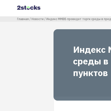
Перейти
к
основному
содержанию
Строка навигации
Главная
Новости
Индекс ММВБ проведет торги среды в пред
Индекс 
среды в
пунктов