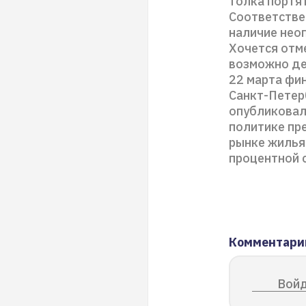
толка портят
Соответствен
наличие нео
Хочется отме
возможно де
22 марта фи
Санкт-Петер
опубликовал
политике пр
рынке жилья
процентной 
Комментари
Войд