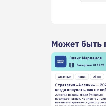
Может быть 
Элвис
Марламов
Завершен 28.12.24
Опытным
Акции
Обзор
Стратегия «Аленки» — 20
когда покупать, как не се
2024 год позади. Люди буквально
презирают рынок. Но именно в таки
моменты открываются долгосрочн