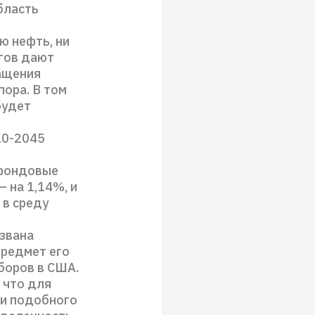
бласть
ю нефть, ни
ргов дают
ращения
пора. В том
будет
10-2045
 фондовые
 на 1,14%, и
 в среду
ызвана
предмет его
боров в США.
 что для
ти подобного