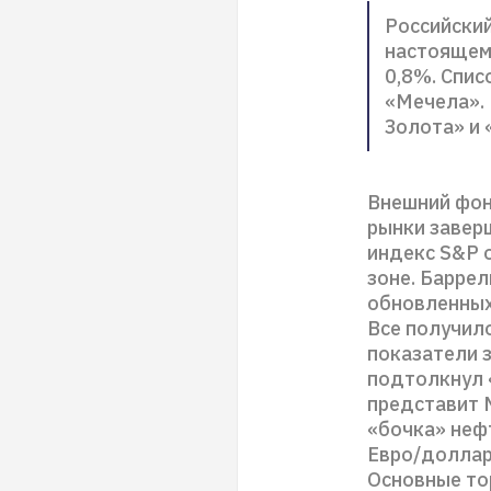
Российский
настоящем
0,8%. Спис
«Мечела».
Золота» и
Внешний фон
рынки завер
индекс S&P 
зоне. Баррел
обновленных
Все получило
показатели 
подтолкнул 
представит 
«бочка» неф
Евро/доллар
Основные тор