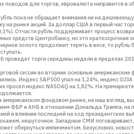
ых поводов для торгов, евровалюта направится в о
рубль пока не обращает внимания ни на дешевеющу
у на рынке акций. За доллар США в первый час то
+0,1%). Отчасти рубль поддерживает процесс возв
ных средств Центробанку, но это краткосрочная о
 черное золото продолжит терять в весе, то рубль 
ступать.
 проведет торги середины недели в пределах 20
орговой сессии во вторник основные американские
ились. Индекс S&P500 упал на 1,24%, индекс DJIA –
их просел индекс NASDAQ на 1,82%. На премаркете
одолжается.
а американском фондовом рынке, на наш взгляд, в
ием ФБР и АНБ в отношении Дональда Трампа, на 
сией и влияния последней на ход президентских вы
 скажем, нешуточное. Западные СМИ поговаривают,
может обернуться импичментом. Безусловно, новос