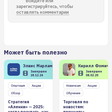
Войдите или
зарегистрируйтесь, чтобы
оставлять комментарии
Может быть полезно
Элвис
Марламов
Кирилл
Фомиче
Завершен
Завершен
28.12.24
08.02.20
Опытным
Акции
Новичкам
Акции
Обзор
Обучение
Стратегия
Торговля по
«Аленки» — 2025:
новостям:
когда покупать, как
принципы,