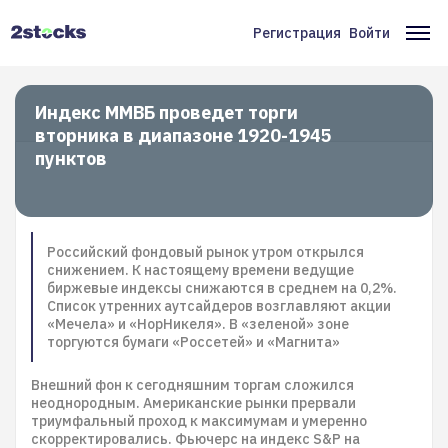
Перейти
к
Регистрация
Войти
Меню
Ос
основному
содержанию
учётной
на
записи
Индекс ММВБ проведет торги
вторника в диапазоне 1920-1945
пользователя
пунктов
Российский фондовый рынок утром открылся
снижением. К настоящему времени ведущие
биржевые индексы снижаются в среднем на 0,2%.
Список утренних аутсайдеров возглавляют акции
«Мечела» и «НорНикеля». В «зеленой» зоне
торгуются бумаги «Россетей» и «Магнита»
Внешний фон к сегодняшним торгам сложился
неоднородным. Американские рынки прервали
триумфальный проход к максимумам и умеренно
скорректировались. Фьючерс на индекс S&P на