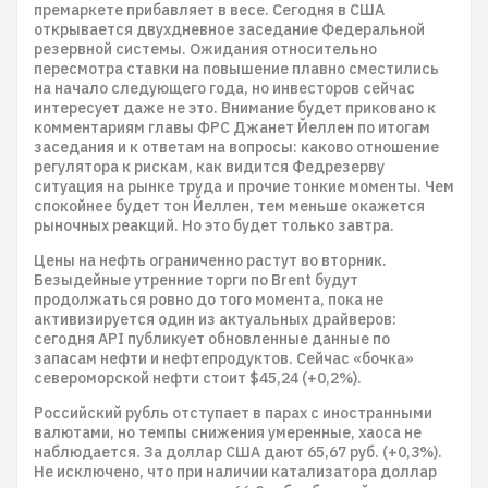
премаркете прибавляет в весе. Сегодня в США
открывается двухдневное заседание Федеральной
резервной системы. Ожидания относительно
пересмотра ставки на повышение плавно сместились
на начало следующего года, но инвесторов сейчас
интересует даже не это. Внимание будет приковано к
комментариям главы ФРС Джанет Йеллен по итогам
заседания и к ответам на вопросы: каково отношение
регулятора к рискам, как видится Федрезерву
ситуация на рынке труда и прочие тонкие моменты. Чем
спокойнее будет тон Йеллен, тем меньше окажется
рыночных реакций. Но это будет только завтра.
Цены на нефть ограниченно растут во вторник.
Безыдейные утренние торги по Brent будут
продолжаться ровно до того момента, пока не
активизируется один из актуальных драйверов:
сегодня API публикует обновленные данные по
запасам нефти и нефтепродуктов. Сейчас «бочка»
североморской нефти стоит $45,24 (+0,2%).
Российский рубль отступает в парах с иностранными
валютами, но темпы снижения умеренные, хаоса не
наблюдается. За доллар США дают 65,67 руб. (+0,3%).
Не исключено, что при наличии катализатора доллар