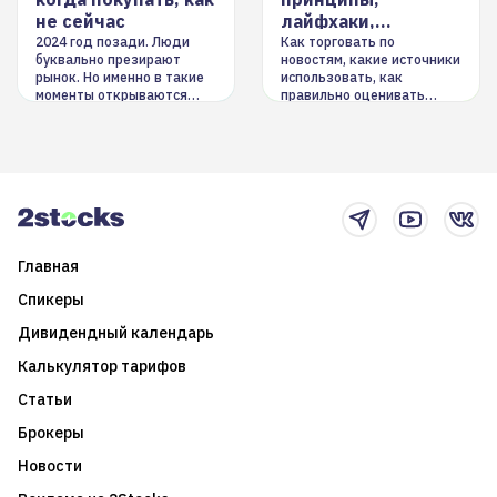
не сейчас
лайфхаки,
инструменты
2024 год позади. Люди
Как торговать по
буквально презирают
новостям, какие источники
рынок. Но именно в такие
использовать, как
моменты открываются
правильно оценивать
долгосрочные
информацию. Также автор
возможности. Обсудим
покажет краткосрочные и
итоги года и стратегию на
среднесрочные
2025-й
торговые стратегии на
новостном потоке
Главная
Спикеры
Дивидендный календарь
Калькулятор тарифов
Статьи
Брокеры
Новости