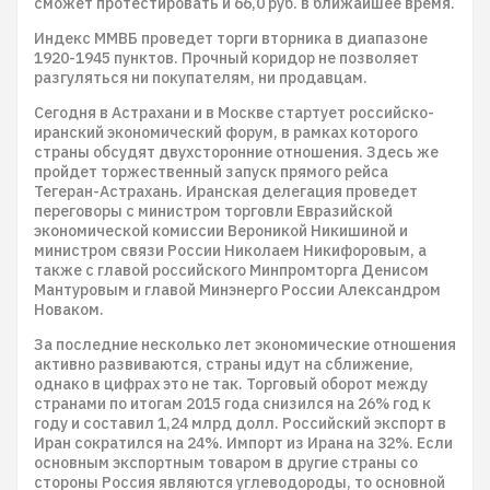
сможет протестировать и 66,0 руб. в ближайшее время.
Индекс ММВБ проведет торги вторника в диапазоне
1920-1945 пунктов. Прочный коридор не позволяет
разгуляться ни покупателям, ни продавцам.
Сегодня в Астрахани и в Москве стартует российско-
иранский экономический форум, в рамках которого
страны обсудят двухсторонние отношения. Здесь же
пройдет торжественный запуск прямого рейса
Тегеран-Астрахань. Иранская делегация проведет
переговоры с министром торговли Евразийской
экономической комиссии Вероникой Никишиной и
министром связи России Николаем Никифоровым, а
также с главой российского Минпромторга Денисом
Мантуровым и главой Минэнерго России Александром
Новаком.
За последние несколько лет экономические отношения
активно развиваются, страны идут на сближение,
однако в цифрах это не так. Торговый оборот между
странами по итогам 2015 года снизился на 26% год к
году и составил 1,24 млрд долл. Российский экспорт в
Иран сократился на 24%. Импорт из Ирана на 32%. Если
основным экспортным товаром в другие страны со
стороны Россия являются углеводороды, то основной