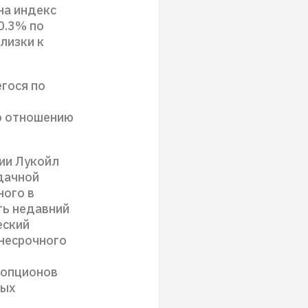
на индекс
 0.3% по
лизки к
гося по
по отношению
ии Лукойл
удачной
ного в
ть недавний
еский
днесрочного
 опционов
ных