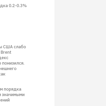
дка 0.2-0.3%
сы США слабо
 Brent
декс
о понизился.
внешнего
как
м порядка
и значимыми
лений