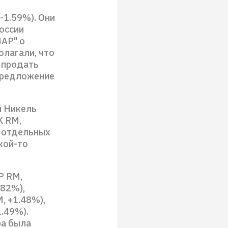
-1.59%). Они
оссии
МАР" о
олагали, что
 продать
 предложение
й Никель
K RM,
в отдельных
кой-то
P RM,
.82%),
, +1.48%),
.49%).
ра была