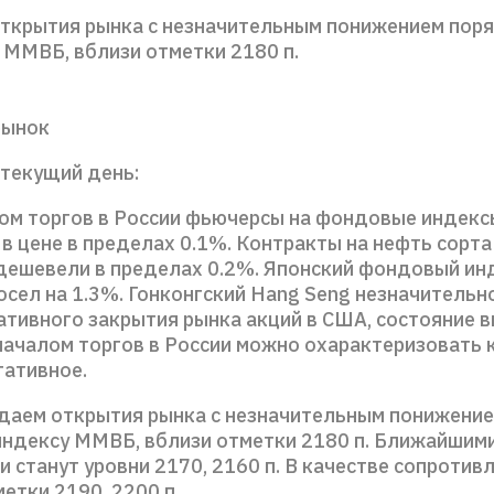
ткрытия рынка с незначительным понижением поря
 ММВБ, вблизи отметки 2180 п.
рынок
 текущий день:
ом торгов в России фьючерсы на фондовые индек
 цене в пределах 0.1%. Контракты на нефть сорта
дешевели в пределах 0.2%. Японский фондовый ин
осел на 1.3%. Гонконгский Hang Seng незначительн
гативного закрытия рынка акций в США, состояние 
началом торгов в России можно охарактеризовать 
гативное.
ем открытия рынка с незначительным понижение
 индексу ММВБ, вблизи отметки 2180 п. Ближайшим
станут уровни 2170, 2160 п. В качестве сопротив
етки 2190, 2200 п.