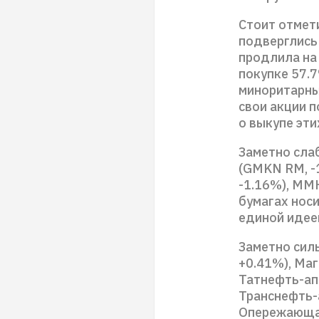
Стоит отмет
подверглись
продлила на
покупке 57.7
миноритарны
свои акции п
о выкупе эти
Заметно сла
(GMKN RM, -
-1.16%), ММ
бумагах нос
единой идее
Заметно сил
+0.41%), Маг
Татнефть-ап
Транснефть-а
Опережающая