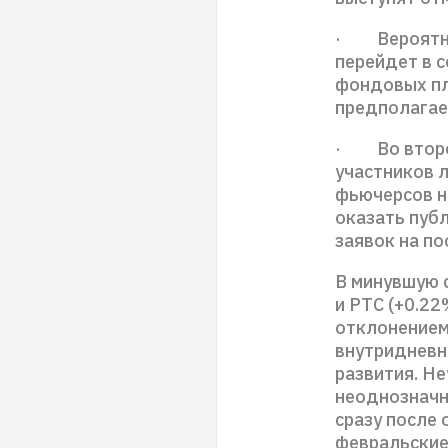
· Вероятно,
перейдет в 
фондовых пл
предполагае
· Во второй
участников 
фьючерсов н
оказать пуб
заявок на по
В минувшую 
и РТС (+0.2
отклонением
внутридневн
развития. Не
неоднозначн
сразу после 
февральские