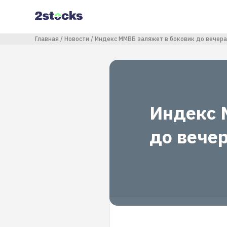
Перейти
к
основному
содержанию
Строка навигации
Главная
Новости
Индекс ММВБ заляжет в боковик до вечера
Индекс 
до вече