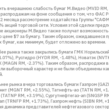
ить вчерашнюю слабость бумаг М.Видео (MVID RM, 
 распродажам на фоне сообщения о том, что ФАС Р
 2 месяца рассмотрение ходатайства Группы "САФ
% акций торговой сети. Условия этой сделки предп
е акционеры М.Видео также получат возможность
о цене $7 за бумагу. Таким образом, ожидавшееся
х бумаг, как минимум, будет отложено во времени.
бее рынка также закрылись бумаги ГМК Норильски
1.07%), Русгидро (HYDR RM, -1.48%), Новатэк (NVT
К (MAGN RM, -2.37%). Таким образом, распродажи 
или выборочный характер и не были объединены ка
й.
ьнее рынка вчера торговались бумаги Газпром (GAZ
нит (MGNТ RM, +2.55%), Татнефть-ао (TATN RM, +1
 (TATNP RM, +3.19%), Сургутнефтегаз-ап (SNGSP RM
п (TRNFP RM, +1.73%), Газпром нефть (SIBN RM, +1
 динамика представителей нефтегазового секто