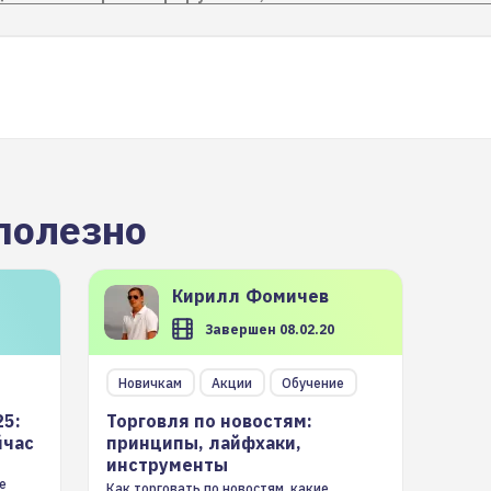
полезно
Кирилл
Фомичев
Завершен 08.02.20
Новичкам
Акции
Обучение
25:
Торговля по новостям:
йчас
принципы, лайфхаки,
инструменты
е
Как торговать по новостям, какие