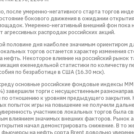
 после умеренно-негативного старта торгов инд
состояние бокового движения в ожидании открыти
ощадок. Умеренно-негативный внешний фон пока 
т агрессивных распродаж российских акций.
 половине дня наиболее значимым ориентиром д
локальных торгов останется характер изменения с
а нефть. Некоторое влияние на российский рынок 
ликация еженедельной статистики по количеству п
собия по безработице в США (16.30 мск).
среду основные российские фондовые индексы ММ
2%) завершили торги с несущественным разнонапра
 по отношению к уровням предыдущего закрытия.
ых попыток игры на повышение не получили дальн
уверенность участников локальных торгов была св
ым влиянием значимых внешних факторов. Рынок 
открытия начал демонстрировать снижение. В то ж
 фьючерсы на нефть сорта Brent довольно уверенн