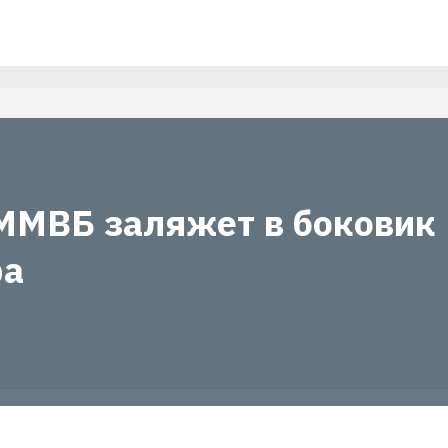
ММВБ заляжет в боковик
ра