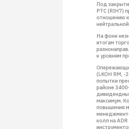
Под закрыти
РТС (RIH7) п
отношению к
нейтральной
На фоне нез
итогам торг
разнонаправ
к уровням п
Опережающим
(LKOH RM, -2
попытки пре
районе 3400-
дивидендный
максимум. К
повышения мо
менеджменто
колл на ADR
инструментов