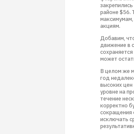
закрепились
районе $56.
максимумам,
акциям.
Добавим, чт
движение в 
сохраняется
может остат
В целом же 
год недалеко
высоких цен 
уровне на пр
течение нес
корректно б
сокращения 
исключать с
результатив