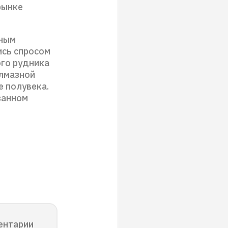
рынке
ьным
ись спросом
го рудника
алмазной
 полувека.
занном
ентарии