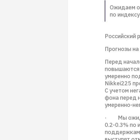
Ожидаем о
по индексу
Российский 
Прогнозы на
Перед начал
повышаются в
умеренно по
Nikkei225 пр
С учетом не
фона перед 
умеренно-не
· Мы ожида
0.2-0.3% по
поддержками 
выступят отм