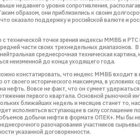
 выше недавнего уровня сопротивления, располага
 Таким образом, они приблизились к своим долгоср
 что оказало поддержку и российской валюте и ро
о с технической точки зрения индексы ММВБ и РТ
средней части своих трехнедельных диапазонов. В
 нейтральная среднесрочная техническая картина, 
ься неизменной до конца уходящего года.
можно констатировать, что индекс ММВБ входит в
 от своего исторического максимума, в условиях 
на нефть. Вовсе не факт, что он сумеет удержатьс
отяжении первого квартала. Основной рыночной ин
кольких ближайших недель и месяцев станет то, на
удет исполняться вступающее в силу соглашение п
объемов добычи нефти в формате ОПЕК+. Мы бы не
реднесрочного разочарования участников сырьевых
ности указанной договоренности.