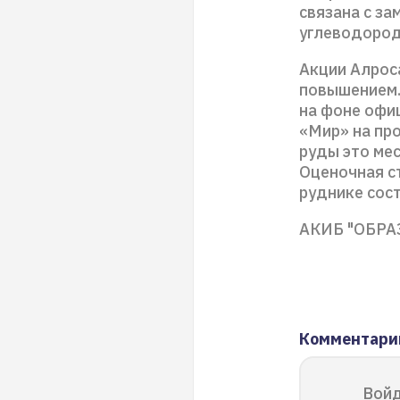
связана с з
углеводород
Акции Алрос
повышением.
на фоне офи
«Мир» на пр
руды это ме
Оценочная с
руднике сос
АКИБ "ОБРА
Комментари
Войд