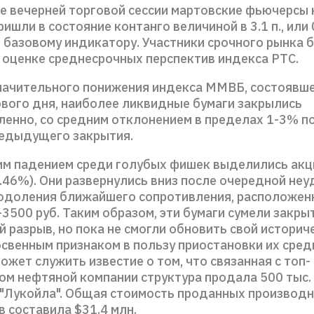
е вечерней торговой сессии мартовские фьючерсы 
ришли в состояние контанго величиной в 3.1 п., или
 базовому индикатору. Участники срочного рынка б
 оценке среднесрочных перспектив индекса РТС.
начительного понижения индекса ММВБ, состоявше
ового дня, наиболее ликвидные бумаги закрылись
ленно, со средним отклонением в пределах 1-3% 
редыдущего закрытия.
 падением среди голубых фишек выделились акц
.46%). Они развернулись вниз после очередной не
одоления ближайшего сопротивления, расположен
3500 руб. Таким образом, эти бумаги сумели закры
 разрыв, но пока не смогли обновить свой историч
освенным признаком в пользу приостановки их сре
жет служить известие о том, что связанная с топ-
м нефтяной компании структура продала 500 тыс.
 "Лукойла". Общая стоимость проданных производ
 составила $31.4 млн.