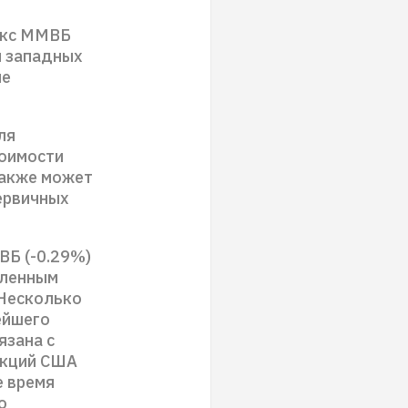
екс ММВБ
я западных
не
ля
тоимости
также может
ервичных
ВБ (-0.29%)
вленным
 Несколько
ейшего
язана с
акций США
е время
о