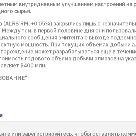
аметным внутридневным улучшением настроений на 
ного сырья.
а (ALRS RM, +0.05%) закрылись лишь с незначител
 Между тем, в первой половине дня они пользовал
циального сообщения эмитента о выходе подземно
оектную мощность. При текущих объемах добычи 
сторождение может разрабатываться еще в течение
тоимость годового объема добычи алмазов на ука
тавляет $400 млн.
ЗОВАНИЕ"
и
ите или зарегистрируйтесь, чтобы оставлять комм