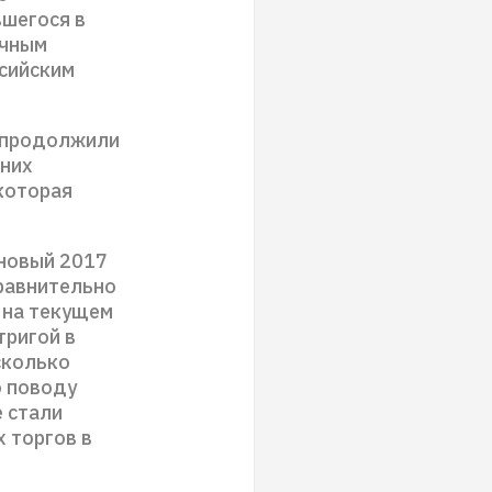
вшегося в
очным
ссийским
С продолжили
 них
которая
 новый 2017
сравнительно
я на текущем
тригой в
сколько
о поводу
 стали
 торгов в