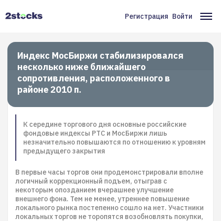
Перейти
к
Регистрация
Войти
Меню
Ос
основному
содержанию
учётной
на
записи
Индекс МосБиржи стабилизировался
несколько ниже ближайшего
пользователя
сопротивления, расположенного в
районе 2010 п.
К середине торгового дня основные российские
фондовые индексы РТС и МосБиржи лишь
незначительно повышаются по отношению к уровням
предыдущего закрытия
В первые часы торгов они продемонстрировали вполне
логичный коррекционный подъем, отыграв с
некоторым опозданием вчерашнее улучшение
внешнего фона. Тем не менее, утреннее повышение
локального рынка постепенно сошло на нет. Участники
локальных торгов не торопятся возобновлять покупки,