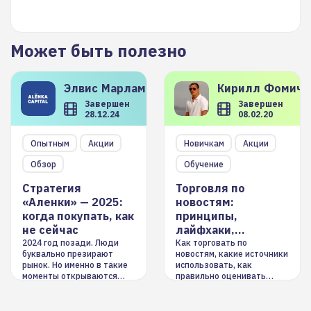
Может быть полезно
Элвис
Марламов
Кирилл
Фомиче
Завершен
Завершен
28.12.24
08.02.20
Опытным
Акции
Новичкам
Акции
Обзор
Обучение
Стратегия
Торговля по
«Аленки» — 2025:
новостям:
когда покупать, как
принципы,
не сейчас
лайфхаки,
инструменты
2024 год позади. Люди
Как торговать по
буквально презирают
новостям, какие источники
рынок. Но именно в такие
использовать, как
моменты открываются
правильно оценивать
долгосрочные
информацию. Также автор
возможности. Обсудим
покажет краткосрочные и
итоги года и стратегию на
среднесрочные