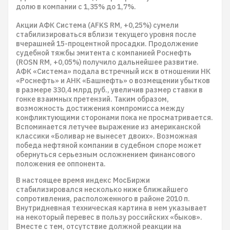
долю в компании с 1,35% до 1,7%.
Акции АФК Система (AFKS RM, +0,25%) сумели
стабилизироваться вблизи текущего уровня после
вчерашней 15-процентной просадки. Продолжение
судебной тяжбы эмитента с компанией Роснефть
(ROSN RM, +0,05%) получило дальнейшее развитие.
АФК «Система» подала встречный иск в отношении НК
«Роснефть» и АНК «Башнефть» о возмещении убытков
в размере 330,4 млрд руб., увеличив размер ставки в
гонке взаимных претензий. Таким образом,
возможность достижения компромисса между
конфликтующими сторонами пока не просматривается.
Вспоминается летучее выражение из американской
классики «Боливар не вынесет двоих». Возможная
победа нефтяной компании в судебном споре может
обернуться серьезным осложнением финансового
положения ее оппонента.
В настоящее время индекс МосБиржи
стабилизировался несколько ниже ближайшего
сопротивления, расположенного в районе 2010 п.
Внутридневная техническая картина в нем указывает
на некоторый перевес в пользу российских «быков».
Вместе с тем, отсутствие должной реакции на