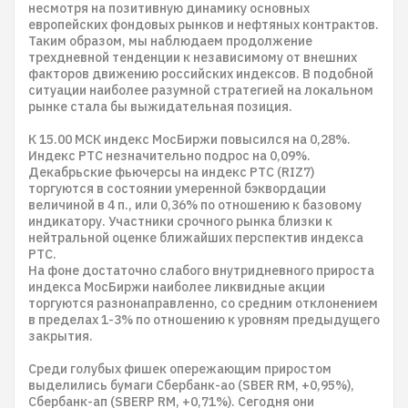
несмотря на позитивную динамику основных
европейских фондовых рынков и нефтяных контрактов.
Таким образом, мы наблюдаем продолжение
трехдневной тенденции к независимому от внешних
факторов движению российских индексов. В подобной
ситуации наиболее разумной стратегией на локальном
рынке стала бы выжидательная позиция.
К 15.00 МСК индекс МосБиржи повысился на 0,28%.
Индекс РТС незначительно подрос на 0,09%.
Декабрьские фьючерсы на индекс РТС (RIZ7)
торгуются в состоянии умеренной бэквордации
величиной в 4 п., или 0,36% по отношению к базовому
индикатору. Участники срочного рынка близки к
нейтральной оценке ближайших перспектив индекса
РТС.
На фоне достаточно слабого внутридневного прироста
индекса МосБиржи наиболее ликвидные акции
торгуются разнонаправленно, со средним отклонением
в пределах 1-3% по отношению к уровням предыдущего
закрытия.
Среди голубых фишек опережающим приростом
выделились бумаги Сбербанк-ао (SBER RM, +0,95%),
Сбербанк-ап (SBERP RM, +0,71%). Сегодня они