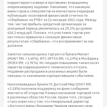
корректируются вверх в противовес вчерашнему
опережающему падению. Напомним, что накануне
инвесторов и спекулянтов не впечатлила очередная
публикация позитивной финансовой отчетности
«Сбербанка» по РПБУ за 11 месяцев 2011 года. Между
тем, чистая прибыль кредитной организации за
указанный период увеличилась на 29,2% до уровня
624,2 млрд руб. Похоже, что участники торгов уже
настолько привыкли к сильным финансовым
результатам «Сбербанка», что воспринимают их как
должное.
Заметно сильнее рынка торгуются бумаги Магнит
(MGNТ RM, +3,65%), МТС (MTSS RM, +1,19%) и МосБиржа
(MOEX RM, +2,91%). Их текущее повышение также носит
характер коррекционного технического отскока.
Недавние распродажи в указанных акциях были
связаны со значимыми корпоративными событиями.
Низколиквидные бумаги ГК Детский Мир (DSKY RM,
+2,18%) получили поддержку на фоне сообщения
эмитента об открытии 9 новых магазинов торговой сети
в различных областях России. Кроме того, сегодня
стало известно о том, что Генеральный директор
«Детского мира» Владимир Чирахов увеличил свою