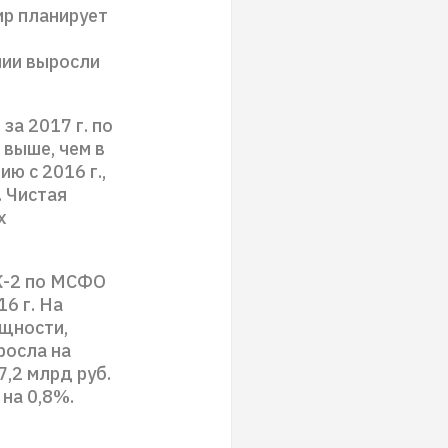
ир планирует
нии выросли
за 2017 г. по
 выше, чем в
ю с 2016 г.,
. Чистая
х
К-2 по МСФО
16 г. На
ощности,
росла на
7,2 млрд руб.
на 0,8%.