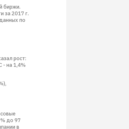
й биржи.
 за 2017 г.
 данных по
азал рост:
 - на 1,4%
%),
нсовые
9% до 97
мпании в