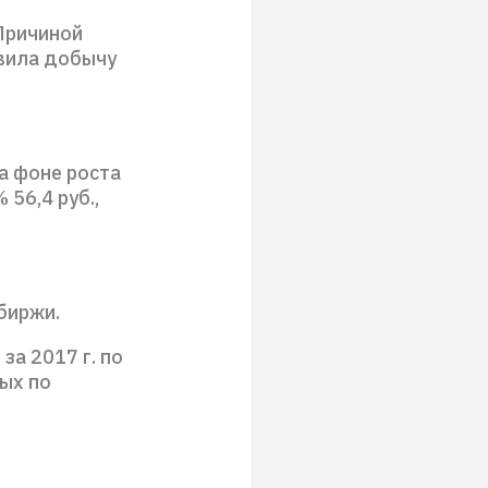
Причиной
овила добычу
а фоне роста
56,4 руб.,
биржи.
за 2017 г. по
ых по