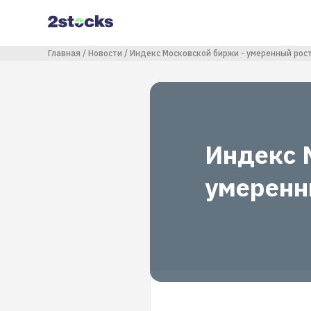
Перейти
к
основному
содержанию
Строка навигации
Главная
Новости
Индекс Московской биржи - умеренный рос
Индекс 
умеренн