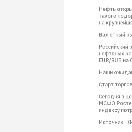
Нефть откры
такого подо
на крупнейш
Валютный р
Российский р
нефтяных кот
EUR/RUB на 0
Наши ожида
Старт торго
Сегодня в це
МСФО Ростел
индексу пот
Источник: К