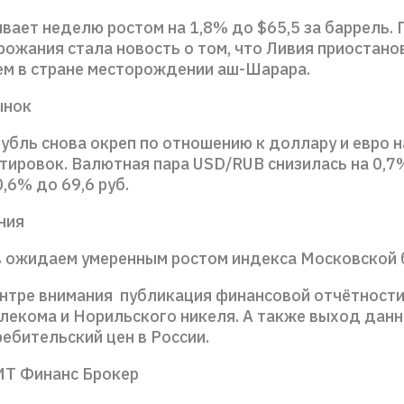
вает неделю ростом на 1,8% до $65,5 за баррель. 
рожания стала новость о том, что Ливия приостан
ем в стране месторождении аш-Шарара.
ынок
убль снова окреп по отношению к доллару и евро н
ировок. Валютная пара USD/RUB снизилась на 0,7% 
,6% до 69,6 руб.
ния
в ожидаем умеренным ростом индекса Московской 
нтре внимания публикация финансовой отчётности 
екома и Норильского никеля. А также выход данн
ребительский цен в России.
ИТ Финанс Брокер