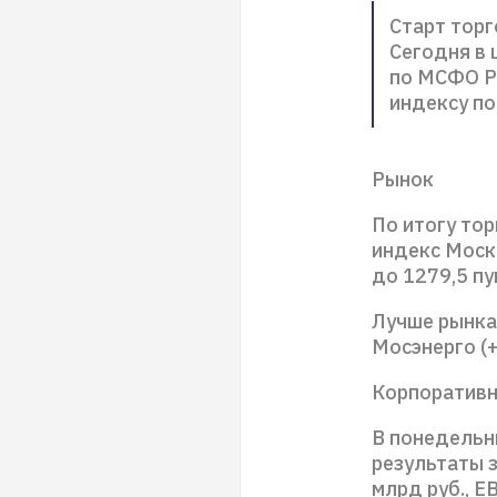
Старт тор
Сегодня в 
по МСФО Р
индексу по
Рынок
По итогу то
индекс Моско
до 1279,5 пу
Лучше рынка 
Мосэнерго (+
Корпоративн
В понедельн
результаты з
млрд руб., E