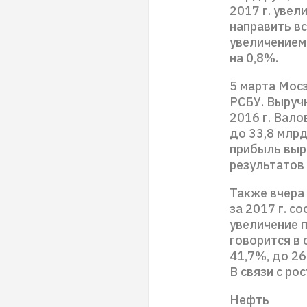
2017 г. увел
направить вс
увеличением
на 0,8%.
5 марта Мосэ
РСБУ. Выручк
2016 г. Вало
до 33,8 млрд
прибыль выро
результатов 
Также вчера
за 2017 г. со
увеличение 
говорится в
41,7%, до 26
В связи с ро
Нефть