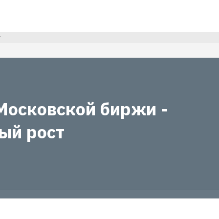
т
Московской биржи -
ый рост