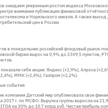
гов ожидаем умеренным ростом индекса Московско
центре внимания публикация финансовой отчётности
остелекома и Норильского никеля. А также выход
требительский цен в России
ргов в понедельник российский фондовый рынок пок
вской биржи вырос на 0,9% до 2309,5 пунктов, РТС
нктов.
показали себя акции: Яндекс (+2,9%), Алроса (+2,6
2,4%), ММК (+2,4%), Газпром (+2,2%).
ые события
ик компания Детский мир опубликовала свои фина
а 2017 г. по МСФО. Выручка группы выросла на 21,
BITDA на 30% до 10,7 млрд руб. Чистая прибыль ко