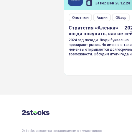
Завершен 28.12.24
Опытным
Акции
Обзор
Стратегия «Аленки» — 20
когда покупать, как не се
2024 год позади. Люди буквально
презирают рынок. Но именно в таки
моменты открываются долгосрочн
возможности. Обсудим итоги года и
стратегию на 2025-й
2stocks является независимым от участников