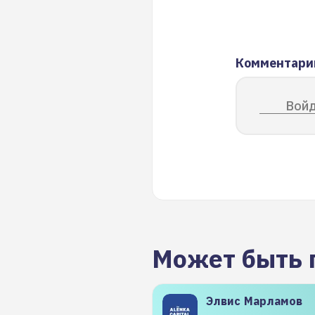
Комментари
Войд
Может быть 
Элвис
Марламов