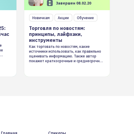
Завершен 08.02.20
Новичкам
Акции
Обучение
25:
Торговля по новостям:
йчас
принципы, лайфхаки,
инструменты
е
Как торговать по новостям, какие
ые
источники использовать, как правильно
оценивать информацию. Также автор
покажет краткосрочные и среднесрочные
торговые стратегии на новостном потоке
Главная
Спикеры