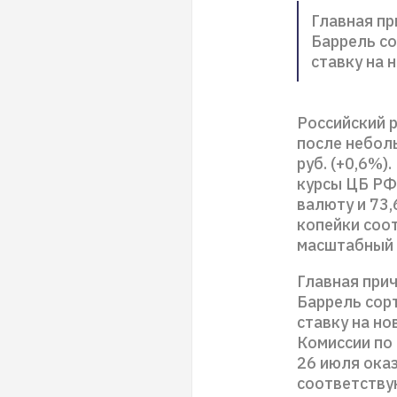
Главная п
Баррель со
ставку на 
Российский 
после небол
руб. (+0,6%)
курсы ЦБ РФ 
валюту и 73,
копейки соо
масштабный 
Главная при
Баррель сор
ставку на но
Комиссии по
26 июля ока
соответству