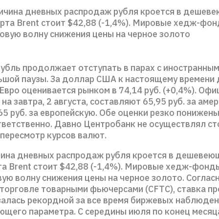
ричина дневных распродаж рубля кроется в дешеве
рта Brent стоит $42,88 (-1,4%). Мировые хедж-фо
новую волну снижения цены на черное золото
рубль продолжает отступать в парах с иностранны
ьшой паузы. За доллар США к настоящему времени 
. Евро оценивается рынком в 74,14 руб. (+0,4%). Оф
на завтра, 2 августа, составляют 65,95 руб. за аме
65 руб. за европейскую. Обе оценки резко понижены
тветственно. Давно Центробанк не осуществлял ст
пересмотр курсов валют.
чина дневных распродаж рубля кроется в дешевею
та Brent стоит $42,88 (-1,4%). Мировые хедж-фон
вую волну снижения цены на черное золото. Согла
 торговле товарными фьючерсами (CFTC), ставка пр
залась рекордной за все время биржевых наблюде
ющего параметра. С середины июля по конец месяц