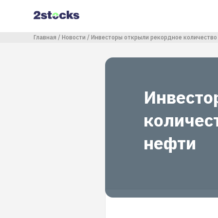
Перейти
к
основному
содержанию
Строка навигации
Главная
Новости
Инвесторы открыли рекордное количество
Инвесто
количес
нефти