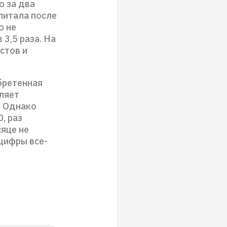
о за два
питала после
о не
3,5 раза. На
стов и
бретенная
ляет
. Однако
, раз
сяце не
цифры все-