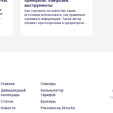
йчас
принципы, лайфхаки,
инструменты
е
Как торговать по новостям, какие
ые
источники использовать, как правильно
оценивать информацию. Также автор
покажет краткосрочные и среднесрочные
торговые стратегии на новостном потоке
Главная
Спикеры
Дивидендный
Калькулятор
календарь
тарифов
П
Статьи
Брокеры
Новости
Реклама на 2Stocks