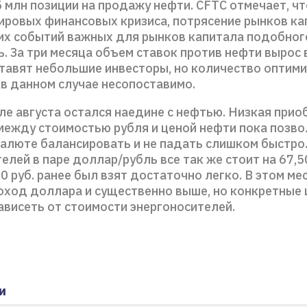
 млн позиции на продажу нефти. CFTC отмечает, чт
ировых финансовых кризиса, потрясение рынков ка
чих событий важных для рынков капитала подобног
 За три месяца объем ставок против нефти вырос в 
ставят небольшие инвесторы, но количество оптими
 в данном случае несопоставимо.
ле августа остался наедине с нефтью. Низкая прио
между стоимостью рубля и ценой нефти пока позво
валюте балансировать и не падать слишком быстро
елей в паре доллар/рубль все так же стоит на 67,50
,0 руб. ранее был взят достаточно легко. В этом ме
оход доллара и существенно выше, но конкретные 
ависеть от стоимости энергоносителей.
и