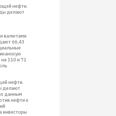
ющей нефти.
нды делают
ми валютами
дают 66,43
ициальные
риканскую
 на 110 и 72
оль
щей нефти.
ды делают
сно данным
отив нефти к
ний
а инвесторы