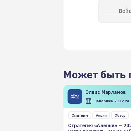
Войд
Может быть 
Элвис
Марламов
Завершен 28.12.24
Опытным
Акции
Обзор
Стратегия «Аленки» — 20